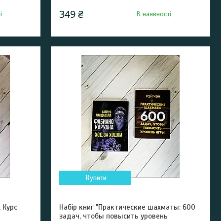
349 ₴
і
В наявності
Купити
 Курс
Набір книг "Практические шахматы: 600
задач, чтобы повысить уровень