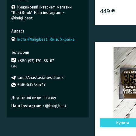
Книжковий інтернет-магазин
449 ₴
"BestBook" Наш instagram -
@knigi_best
Інста @knigibest, Київ, Україна
+380 (93) 170-56-67
Life
t.me/AnastasiaBestBook
+380635725747
Наш instagram
@knigi_best
Купити