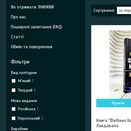
Як отримати ЗНИЖКИ
Про нас
Поширені запитання (FAQ)
Статті
Обмін та повернення
Фільтри
Вид палітурки
М'який
7
Твердий
1
Мова видання
Купити
Російська
7
Український
1
Книга "Фабіано К
Лакдавала
Виробник