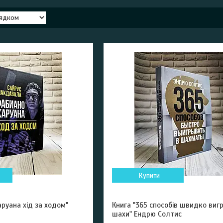
Купити
аруана хід за ходом"
Книга "365 способів швидко виг
шахи" Ендрю Солтис