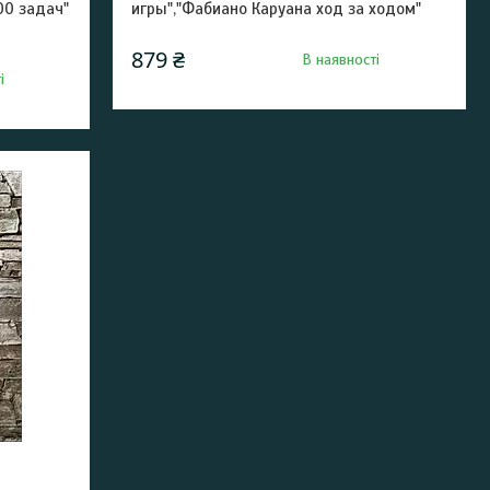
00 задач"
игры","Фабиано Каруана ход за ходом"
879 ₴
В наявності
і