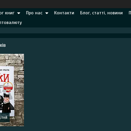
ог книг
Про нас
Контакти
Блог, статті, новини
иптовалюту
хів
ітей