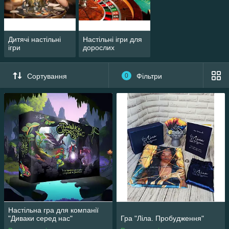
Дитячі настільні
Настільні ігри для
ігри
дорослих
Сортування
0
Фільтри
Настільні ігри
Гра супроводжує людство протягом усієї
його історії. Сьогодні ми продовжуємо
грати в ігри, витоки яких сягають у
давнину. Звичний набір домашніх розваг -
карти і доміно, шахи і шашки - дістався нам
від минулого століття
Нові технології ведуть до модернізації
старих ігор і до появи нових.
Наш інтернет-магазин "BestBook"
пропонує нашим дорогим і улюбленим
Настільна гра для компанії
клієнтам новий асортимент товару -
"Диваки серед нас"
Гра "Ліла. Пробудження"
настільні ігри.