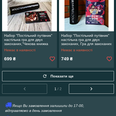
Набор "Постільний путівник"
Набор "Постільний путівник"
настільна гра для двух
настільна гра для двух
закоханих,"Чекова книжка
закоханих, Гра для закоханих
с&кс бажань" Новий Рівень
"Морський бій"
Немає в наявності
Немає в наявності
50 чеків
699
749
₴
₴
Показати ще
1
/ 2
Якщо Ви замовлення залишили до 17-00,
відправляємо в день замовлення