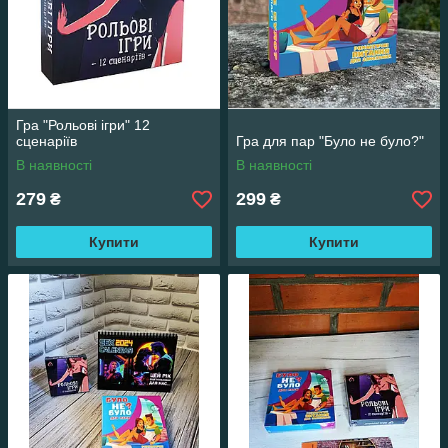
Гра "Рольові ігри" 12
сценаріїв
Гра для пар "Було не було?"
В наявності
В наявності
279
299
₴
₴
Купити
Купити