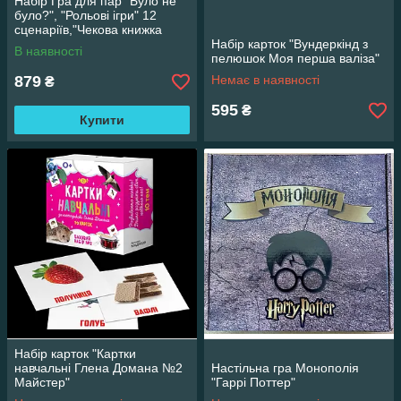
Набір Гра для пар "Було не
було?", "Рольові ігри" 12
сценаріїв,"Чекова книжка
бажань"
Набір карток "Вундеркінд з
В наявності
пелюшок Моя перша валіза"
879
Немає в наявності
₴
595
₴
Купити
Набір карток "Картки
навчальні Глена Домана №2
Настільна гра Монополія
Майстер"
"Гаррі Поттер"