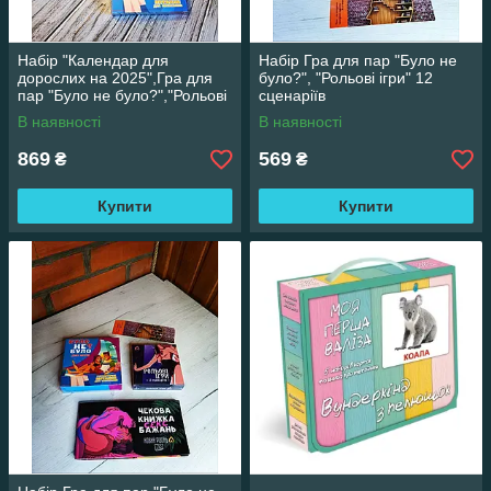
Набір "Календар для
Набір Гра для пар "Було не
дорослих на 2025",Гра для
було?", "Рольові ігри" 12
пар "Було не було?","Рольові
сценаріїв
ігри" 12 сценаріїв
В наявності
В наявності
869
569
₴
₴
Купити
Купити