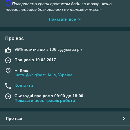
Повертаємо гроші протягом доби за товар, якщо
товар прийшов бракованим і не належної якості
Показати все
Запрошуємо до співпраці книгарні, книжкові інтернет-
магазини, бібліотеки, дитячі розвиваючі центри, магазини
канцелярії та просто всіх бажаючих, хто зацікавився нашими
Про нас
позиціями.
Асортимент нашого магазину буде розширюватися. НЕ
96% позитивних з 136 відгуків за рік
ЗАБУВАЙТЕ ДО НАС ЗАГЛЯДАТИ!!!
Працює з 10.02.2017
Дрібний опт від 10 одиниць.
м. Київ
Інста @knigibest, Київ, Україна
Контакти
Сьогодні працює з 09:00 до 18:00
Показати весь графік роботи
Про нас