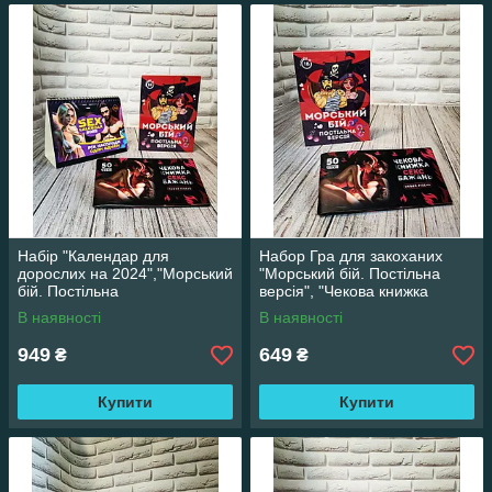
Набір "Календар для
Набор Гра для закоханих
дорослих на 2024","Морський
"Морський бій. Постільна
бій. Постільна
версія", "Чекова книжка
версія","Чекова книжка секс
бажань" Новий Рівень 50
В наявності
В наявності
бажань"
чеків
949
649
₴
₴
Купити
Купити