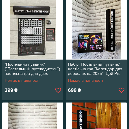
"Постільний путівник"
Набір "Постільний путівник"
("Постельный путеводитель")
настільна гра,"Календар для
настільна гра для двох
дорослих на 2025". Цей Рік
дорослих, закоханих УКР
буде особливий для нас
Немає в наявності
Немає в наявності
399
699
₴
₴