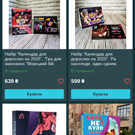
Набір "Календар для
Набір "Календар для
дорослих на 2025", "Гра для
дорослих на 2025". Рік
закоханих "Морський бій.
насолоди один одним,
Постільна версія"
"Чекова книжка бажань"
В наявності
В наявності
Новий Рівень 50 чеків
639
599
₴
₴
Купити
Купити