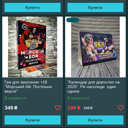
- Ігри-стратегії;
Купити
Купити
- Ігри-фентазі;
–20%
- Економічні ігри, бізнес-ігри;
І не просто ігри, а цілі ігрові
КОНСТРУКТОРА!!!
Гра для закоханих +18
"Календар для дорослих на
"Морський бій. Постільна
2025". Рік насолоди один
версія"
одним
В наявності
В наявності
349
199
₴
₴
249 ₴
Купити
Купити