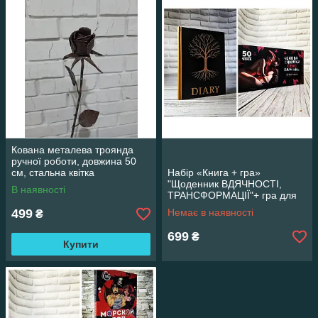
Кована металева троянда
ручної роботи, довжина 50
см, стальна квітка
Набір «Книга + гра»
"Щоденник ВДЯЧНОСТІ,
В наявності
ТРАНСФОРМАЦІЇ"+ гра для
дорослих "Чекова книжка
499
Немає в наявності
₴
бажань"
699
₴
Купити