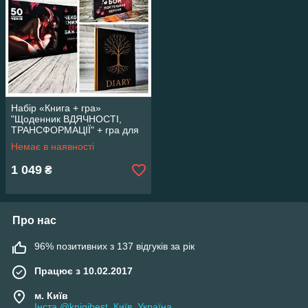
Набір «Книга + гра»
"Щоденник ВДЯЧНОСТІ,
ТРАНСФОРМАЦІЇ" + гра для
дорослих "Чекова
Немає в наявності
книжка","Морський бій.
Постільна версія"
1 049
₴
Про нас
96% позитивних з 137 відгуків за рік
Працює з 10.02.2017
м. Київ
Інста @knigibest, Київ, Україна