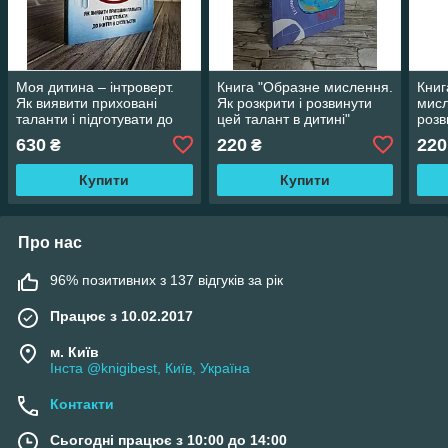
Моя дитина – інтроверт.
Книга "Образне мислення.
Книг
Як виявити приховані
Як розкрити і розвинути
мисл
таланти і підготувати до
цей талант в дитині"
розв
життя в суспільстві
Галина Шабшай
дити
630
220
220
₴
₴
Купити
Купити
Про нас
96% позитивних з 137 відгуків за рік
Працює з 10.02.2017
м. Київ
Інста @knigibest, Київ, Україна
Контакти
Сьогодні працює з 10:00 до 14:00