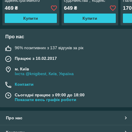
адміністративного
судочинства","Кодекс
Пали
судочинства України"
України про
469
649
170
₴
₴
Паливода А. В.
адміністративні
правопорушення"
Купити
Купити
Про нас
96% позитивних з 137 відгуків за рік
Працює з 10.02.2017
м. Київ
Інста @knigibest, Київ, Україна
Контакти
Сьогодні працює з 09:00 до 18:00
Показати весь графік роботи
Про нас