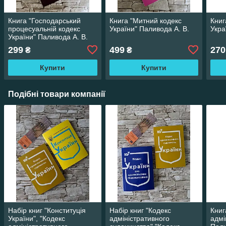
Книга "Господарський
Книга "Митний кодекс
Книг
процесуальній кодекс
України" Паливода А. В.
Укра
України" Паливода А. В.
299
499
270
₴
₴
Купити
Купити
Подібні товари компанії
Набір книг "Конституція
Набір книг "Кодекс
Книг
України", "Кодекс
адміністративного
адмі