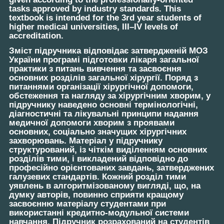
tasks approved by industry standards. This
textbook is intended for the 3rd year students of
higher medical universities, III–IV levels of
accreditation.
Зміст підручника відповідає затвердженій МОЗ
України програмі підготовки лікаря загальної
практики з питань вивчення та засвоєння
основних розділів загальної хірургії. Поряд з
питаннями організації хірургічної допомоги,
обстеження та нагляду за хірургічним хворим, у
підручнику наведено основні термінологічні,
діагностичні та лікувальні принципи надання
медичної допомоги хворим з проявами
основних, соціально значущих хірургічних
захворювань. Матеріал у підручнику
структурований, із чіткім виділенням основних
розділів тими, і викладений відповідно до
професійно орієнтованих завдань, затверджених
галузевих стандартів. Кожний розділ тими
уявлень в алгоритмізованому вигляді, що, на
думку авторів, повинно сприяти кращому
засвоєнню матеріалу студентами при
використанні кредитно-модульної системи
навчання. Підручник розрахований на студентів