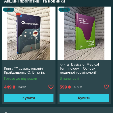
Акційні пропозиції та новинки
–18%
–14%
Книга "Basics of Medical
Книга "Фармакотерапія"
Terminology = Основи
Крайдашенко О. В. та ін.
медичної термінології"
Содомора П. А. та ін.
Готово до відправки
В наявності
449
599
₴
₴
549 ₴
699 ₴
Купити
Купити