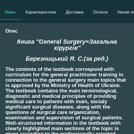
Опис
Характеристики
Доставка
Оплата
Умови п
Опис
Книга "General Surgery=Загальна
хірургія"
Березницький Я. С.(за ред.)
The contents of the textbook correspond with
curriculum for the general practitioner training in
connection to the general surgery main topics that
is approved by the Ministry of Health of Ukraine.
The textbook contains the main terminological,
diagnostic and medical principles of providing
medical care to patients with main, socialy
significant surgical diseases, along with the
questions of surgical care organization,
examination and supervision of surgical patients.
Well-structured information in the textbook with
clearly highlighted main sections of the topic is
given according to the professionally-oriented