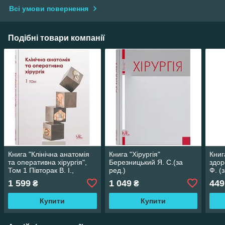
Всі умови повернення
Подібні товари компанії
Книга "Клінічна анатомія
Книга "Хірургія"
Книг
та оперативна хірургія",
Березницький Я. С.(за
здор
Том 1 Півторак В. І.,
ред.)
Ф. (
Кобзар О. Б. (за ред.) та
1 599
1 049
449
₴
₴
ін.
Купити
Купити