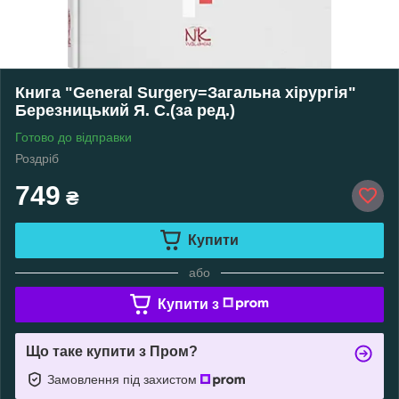
Книга "General Surgery=Загальна хірургія"
Березницький Я. С.(за ред.)
Готово до відправки
Роздріб
749
₴
Купити
або
Купити з
Що таке купити з Пром?
Замовлення під захистом