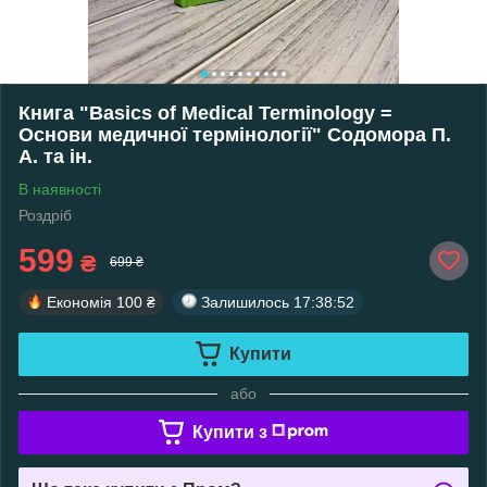
Книга "Basics of Medical Terminology =
Основи медичної термінології" Содомора П.
А. та ін.
В наявності
Роздріб
599
₴
699 ₴
Економія
100 ₴
Залишилось
17:38:51
Купити
або
Купити з