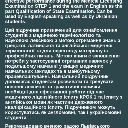
effective performance during the Medical Licensing
Examination STEP 1 and the exam in English as the
part Qualification of State Examination. Can be
used by English-speaking as well as by Ukrainian
students.
Цей підручник призначений для ознайомлення
студентів з медичною термінологією та
науковою лексикою з метою отримання знань з
грецької, латинської та англійської медичної
термінології та для перегляду матеріалу із
професійних питань. Метою книги є заповнення
потреби у застосуванні отриманих навичок у
подальшому навчанні у вищих медичних
навчальних закладах та в майбутньому
працевлаштуванні. Навчальний поідручник
допомагає студентам розвивати та тренувати
основні лексичні та граматичні навички,
необхідні для ефективної роботи під час
медичного ліцензійного іспиту КРОК 1 та іспиту з
англійської мови як частини державного
кваліфікаційного іспиту. Підручником можуть
користуватись як англомовні, так і україномовні
студенти.
Рекомендовано вченою радою Львівського