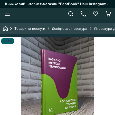
Книжковий інтернет-магазин "BestBook" Наш instagram - @k
Товари та послуги
Довідкова література
Література 
–14%