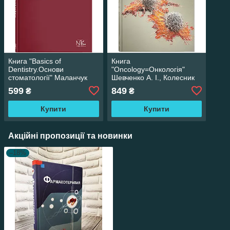
Книга "Basics of
Книга
Dentistry.Основи
"Oncology=Онкологія"
стоматології" Маланчук
Шевченко А. І., Колесник
В.о. та ін.
О. П., Шевченко Н. Ф. та
599
849
₴
₴
ін.
Купити
Купити
Акційні пропозиції та новинки
–18%