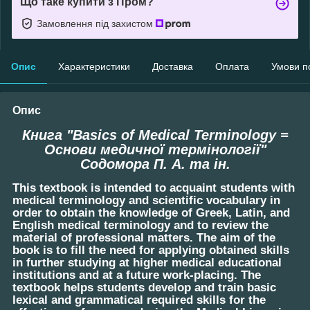
Що таке купити з Пром?
Замовлення під захистом
Опис
Характеристики
Доставка
Оплата
Умови п
Опис
Книга "Basics of Medical Terminology =
Основи медичної термінології"
Содомора П. А. та ін.
This textbook is intended to acquaint students with
medical terminology and scientific vocabulary in
order to obtain the knowledge of Greek, Latin, and
English medical terminology and to review the
material of professional matters. The aim of the
book is to fill the need for applying obtained skills
in further studying at higher medical educational
institutions and at a future work-placing. The
textbook helps students develop and train basic
lexical and grammatical required skills for the