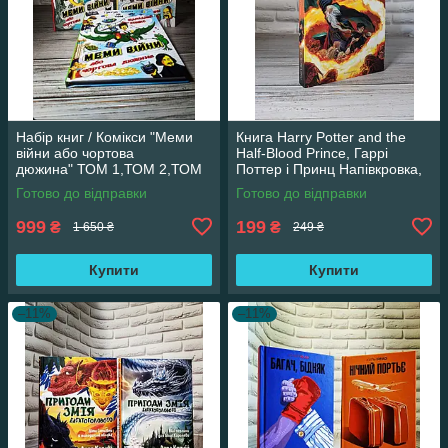
Набір книг / Комікси "Меми
Книга Harry Potter and the
війни або чортова
Half-Blood Prince, Гаррі
дюжина" ТОМ 1,ТОМ 2,ТОМ
Поттер і Принц Напівкровка,
3 Трегуб Ганна
англійською мовою
Готово до відправки
Готово до відправки
999
199
₴
₴
1 650 ₴
249 ₴
Купити
Купити
–11%
–11%