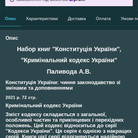
Опис
Характеристики
Доставка
Оплата
Умови п
Опис
Набор книг "Конституція України",
"Кримінальний кодекс України"
Паливода А.В.
Конституція України
: чинне законодавство зі
змінами та доповненнями
2021 р. 72 стр.
Кримінальний кодекс України
Зміст кодексу складається з загальної,
особливої частин та прикінцевих і перехідних
положень. Цей кодекс відноситься до серії
"Кодекси України". Ця серія є однією з накращих
серій. Книги цієї серії відрізняються надійною