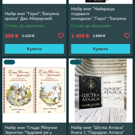
Набір книг "Найкраще
Набір книг "Герої","Багряна
подавати
країна" Джо Аберкромбі
холодною","Герої","Багряна
країна" Джо Аберкромбі
Готово до відправки
Готово до відправки
999
1 499
₴
₴
1 120 ₴
1 680 ₴
Купити
Купити
–9%
–8%
Набір книг Тільда Яблучне
Набір книг "Шістка Атласа"
Зернятко:"Чудовий рік у
Книга 1,"Парадокс Атласа"