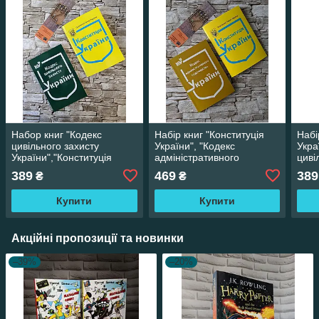
Набор книг "Кодекс
Набір книг "Конституція
Набі
цивільного захисту
України", "Кодекс
Укра
України","Конституція
адміністративного
циві
України" Паливода А.В.
судочинства України"
Укра
389
469
389
₴
₴
Паливода А. В.
Купити
Купити
Акційні пропозиції та новинки
–39%
–20%