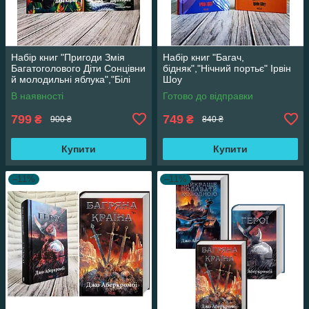
Набір книг "Пригоди Змія
Набір книг "Багач,
Багатоголового Діти Сонцівни
бідняк","Нічний портьє" Ірвін
й молодильні яблука","Білі
Шоу
перлини для Білої Королеви"
В наявності
Готово до відправки
799
749
₴
₴
900 ₴
840 ₴
Купити
Купити
–11%
–11%