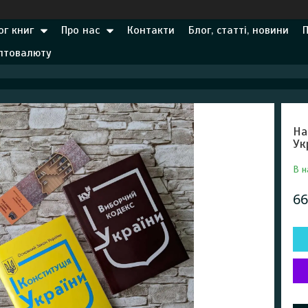
ог книг
Про нас
Контакти
Блог, статті, новини
иптовалюту
На
Ук
В н
66