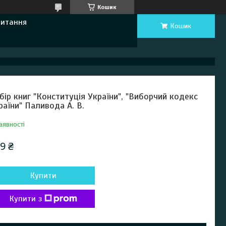
Кошик
Питання
Кошик
бір книг "Конституція України", "Виборчий кодекс
раїни" Паливода А. В.
аявності
9 ₴
Купити
Купити з