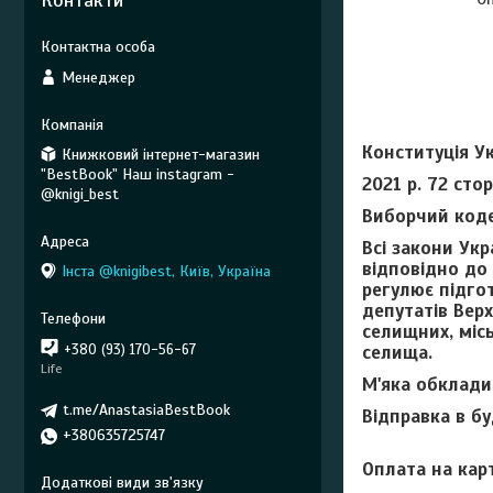
Контакти
Менеджер
Конституція У
Книжковий інтернет-магазин
"BestBook" Наш instagram -
2021 р. 72 стор
@knigi_best
Виборчий коде
Всі закони Укр
відповідно до 
Інста @knigibest, Київ, Україна
регулює підго
депутатів Вер
селищних, місь
селища.
+380 (93) 170-56-67
Life
М'яка обклади
t.me/AnastasiaBestBook
Відправка в б
+380635725747
Оплата на кар