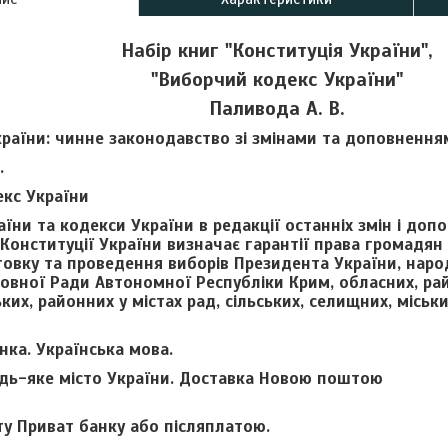
Набір книг "Конституція України",
"Виборчий кодекс України"
Паливода А. В.
країни
: чинне законодавство зі змінами та доповнення
.
кс України
аїни та кодекси України в редакції останніх змін і доп
Конституції України визначає гарантії права громадян 
товку та проведення виборів Президента України, наро
ховної Ради Автономної Республіки Крим, обласних, рай
ких, районних у містах рад, сільських, селищних, міськи
нка. Українська мова.
удь-яке місто України. Доставка Новою поштою
ту Приват банку або післяплатою.