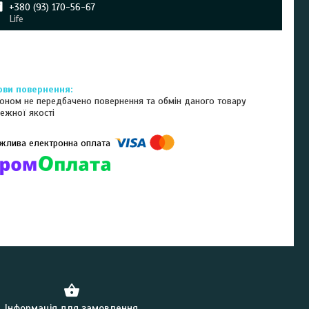
+380 (93) 170-56-67
Life
оном не передбачено повернення та обмін даного товару
ежної якості
омпанії підключені електронні платежі. Тепер ви можете купити
ь-який товар не покидаючи сайту.
Інформація для замовлення