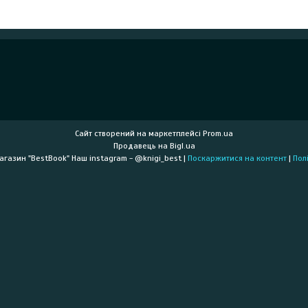
Сайт створений на маркетплейсі
Prom.ua
Продавець на Bigl.ua
Книжковий інтернет-магазин "BestBook" Наш instagram - @knigi_best |
Поскаржитися на контент
|
Пол