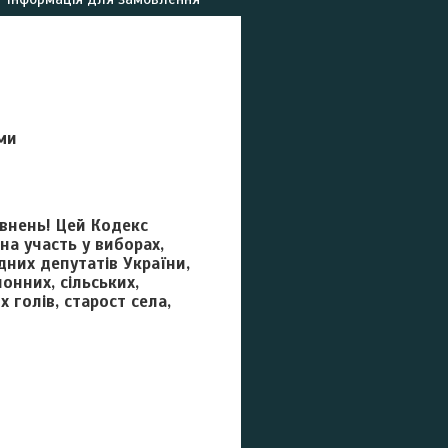
ми
овнень! Цей Кодекс
на участь у виборах,
дних депутатів України,
онних, сільських,
х голів, старост села,