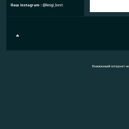
Наш instagram
@knigi_best
🔥