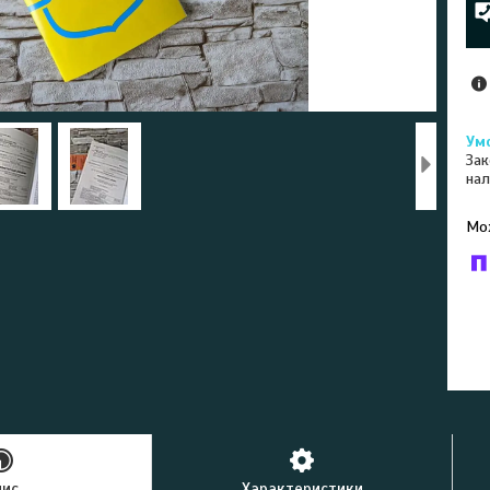
Зак
нал
У к
буд
пис
Характеристики