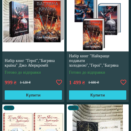
Набір книг "Найкраще
Набір книг "Герої","Багряна
подавати
країна" Джо Аберкромбі
холодною","Герої","Багряна
країна" Джо Аберкромбі
Готово до відправки
Готово до відправки
999
1 499
₴
₴
1 120 ₴
1 680 ₴
Купити
Купити
–9%
–8%