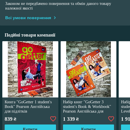
Законом не передбачено повернення та обмін даного товару
належної якості
Всі умови повернення
Подібні товари компанії
Книга "GoGetter 1 student's
Набір книг "GoGetter 3
Набі
Book" Pearson Англійська
student's Book & Workbook"
stude
для підлітків
Pearson Англійська для
Leve
підлітків
англ
839
1 339
1 9
₴
₴
ROM)
Купити
Купити