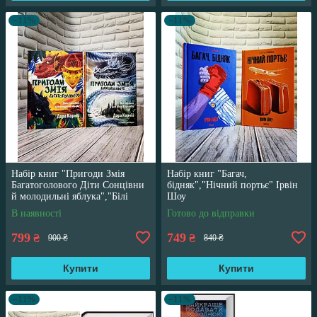
–11%
–11%
Набір книг "Пригоди Змія
Набір книг "Багач,
Багатоголового Діти Сонцівни
бідняк","Нічний портьє" Ірвін
й молодильні яблука","Білі
Шоу
перлини для Білої Королеви"
В наявності
Готово до відправки
799
749
₴
₴
900 ₴
840 ₴
Купити
Купити
–11%
–11%