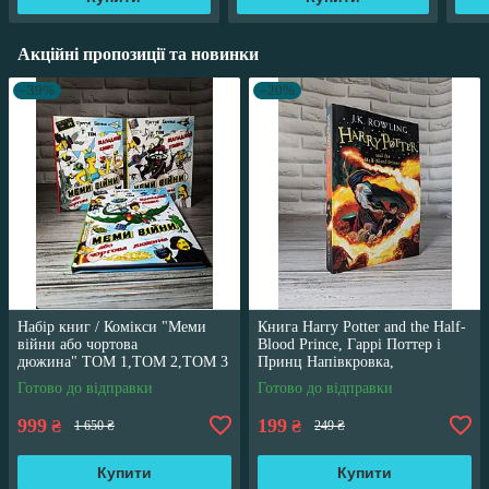
Акційні пропозиції та новинки
–39%
–20%
Набір книг / Комікси "Меми
Книга Harry Potter and the Half-
війни або чортова
Blood Prince, Гаррі Поттер і
дюжина" ТОМ 1,ТОМ 2,ТОМ 3
Принц Напівкровка,
Трегуб Ганна
англійською мовою
Готово до відправки
Готово до відправки
999
199
₴
₴
1 650 ₴
249 ₴
Купити
Купити