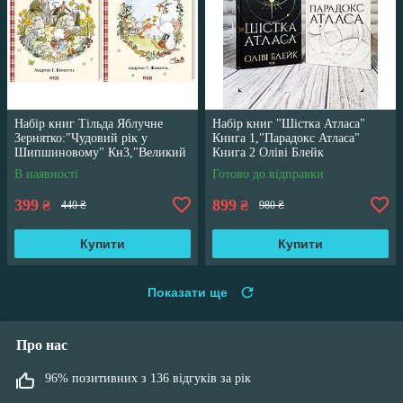
Набір книг Тільда Яблучне
Набір книг "Шістка Атласа"
Зернятко:"Чудовий рік у
Книга 1,"Парадокс Атласа"
Шипшиновому" Кн3,"Великий
Книга 2 Оліві Блейк
переполох" Кн 4
В наявності
Готово до відправки
399
899
₴
₴
440 ₴
980 ₴
Купити
Купити
Показати ще
Про нас
96% позитивних з 136 відгуків за рік