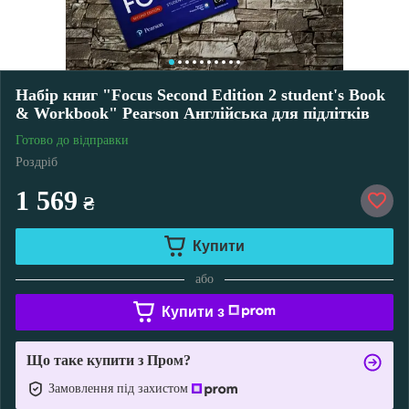
Набір книг "Focus Second Edition 2 student's Book
& Workbook" Pearson Англійська для підлітків
Готово до відправки
Роздріб
1 569
₴
Купити
або
Купити з
Що таке купити з Пром?
Замовлення під захистом