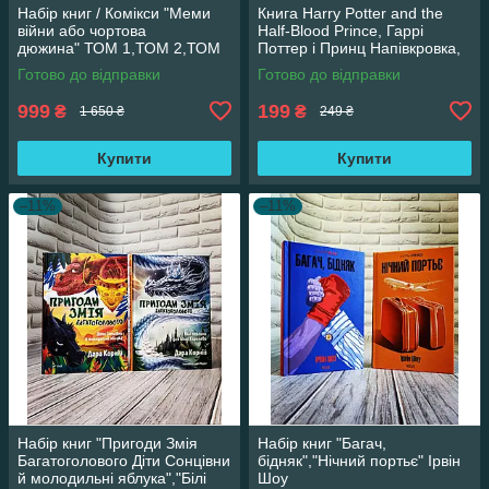
Набір книг / Комікси "Меми
Книга Harry Potter and the
війни або чортова
Half-Blood Prince, Гаррі
дюжина" ТОМ 1,ТОМ 2,ТОМ
Поттер і Принц Напівкровка,
3 Трегуб Ганна
англійською мовою
Готово до відправки
Готово до відправки
999
199
₴
₴
1 650 ₴
249 ₴
Купити
Купити
–11%
–11%
Набір книг "Пригоди Змія
Набір книг "Багач,
Багатоголового Діти Сонцівни
бідняк","Нічний портьє" Ірвін
й молодильні яблука","Білі
Шоу