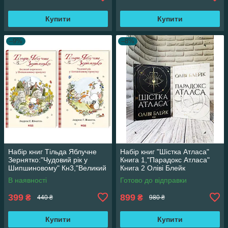
Купити
Купити
–9%
–8%
Набір книг Тільда Яблучне
Набір книг "Шістка Атласа"
Зернятко:"Чудовий рік у
Книга 1,"Парадокс Атласа"
Шипшиновому" Кн3,"Великий
Книга 2 Оліві Блейк
переполох" Кн 4
В наявності
Готово до відправки
399
899
₴
₴
440 ₴
980 ₴
Купити
Купити