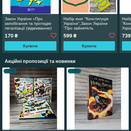
Закон України «Про
Набір книг "Конституція
Набі
запобігання та протидію
України",Закон України
"Кон
легалізації (відмиванню)
"Про зайнятість
Укра
доходів, одержаних
населення","Про
мобі
170
599
739
₴
₴
злочинним шляхом ...
організації роботодавців"
мобі
війс
Купити
Купити
Акційні пропозиції та новинки
–39%
–20%