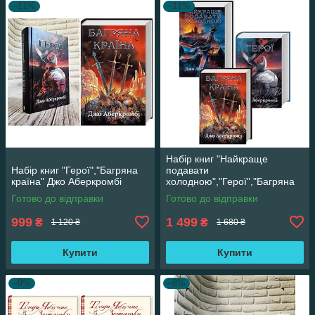
–11%
–11%
Набір книг "Найкраще
Набір книг "Герої","Багряна
подавати
країна" Джо Аберкромбі
холодною","Герої","Багряна
країна" Джо Аберкромбі
Готово до відправки
Готово до відправки
999
1 499
₴
₴
1 120 ₴
1 680 ₴
Купити
Купити
–9%
–8%