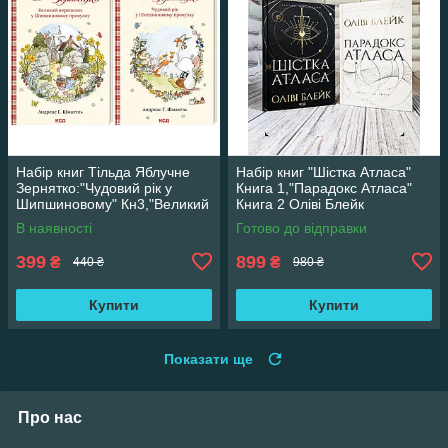
Набір книг Тільда Яблучне
Набір книг "Шістка Атласа"
Зернятко:"Чудовий рік у
Книга 1,"Парадокс Атласа"
Шипшиновому" Кн3,"Великий
Книга 2 Оліві Блейк
переполох" Кн 4
В наявності
Готово до відправки
399
899
₴
₴
440 ₴
980 ₴
Купити
Купити
Показати ще
Про нас