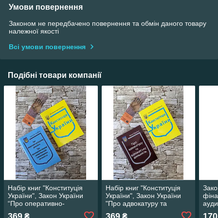
Умови повернення
Законом не передбачено повернення та обмін даного товару
належної якості
Всі умови повернення
Подібні товари компанії
Набір книг "Конституція
Набір книг "Конституція
Зако
України", Закон України
України", Закон України
фіна
“Про оперативно-
"Про адвокатуру та
ауди
розшукову діяльність"
адвокатську діяльність"
369
369
170
₴
₴