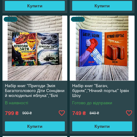
Купити
Купити
–11%
–11%
Набір книг "Пригоди Змія
Набір книг "Багач,
Багатоголового Діти Сонцівни
бідняк","Нічний портьє" Ірвін
й молодильні яблука","Білі
Шоу
перлини для Білої Королеви"
В наявності
Готово до відправки
799
749
₴
₴
900 ₴
840 ₴
Купити
Купити