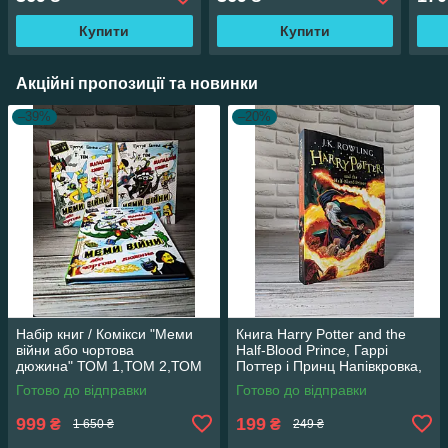
Паливода
Купити
Купити
Акційні пропозиції та новинки
–39%
–20%
Набір книг / Комікси "Меми
Книга Harry Potter and the
війни або чортова
Half-Blood Prince, Гаррі
дюжина" ТОМ 1,ТОМ 2,ТОМ
Поттер і Принц Напівкровка,
3 Трегуб Ганна
англійською мовою
Готово до відправки
Готово до відправки
999
199
₴
₴
1 650 ₴
249 ₴