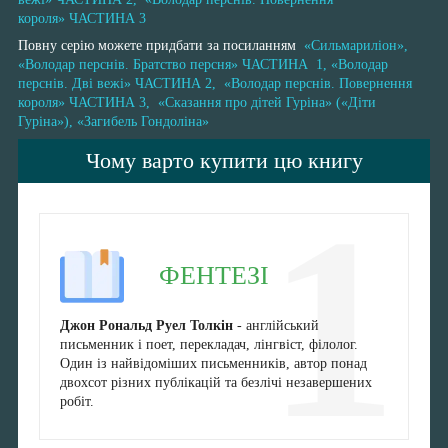
короля» ЧАСТИНА 3
Повну серію можете придбати за посиланням
«Сильмариліон»,
«Володар перснів. Братство персня» ЧАСТИНА 1, «Володар
перснів. Дві вежі» ЧАСТИНА 2, «Володар перснів. Повернення
короля» ЧАСТИНА 3, «Сказання про дітей Гуріна» («Діти
Гуріна»), «Загибель Гондоліна»
Чому варто купити цю книгу
1
ФЕНТЕЗІ
Джон Рональд Руел Толкін
- англійський
письменник і поет, перекладач, лінгвіст, філолог.
Один із найвідоміших письменників, автор понад
двохсот різних публікацій та безлічі незавершених
робіт.