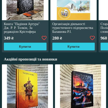
Книга "Падіння Артура"
Організація діяльності
Стар
Дж. Р. Р. Толкін, За
туристичного підприємства
Полі
редакцією Крістофера
Балашова Р.І.
слов
Толкіна
часів
349
280
960
₴
₴
Цинк
Купити
Купити
Акційні пропозиції та новинки