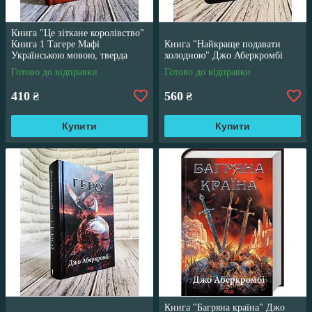
Книга "Це зіткане королівство"
Книга 1 Тагере Мафі
Книга "Найкраще подавати
Українською мовою, тверда
холодною" Джо Аберкромбі
обкладинка
Готово до відправки
Готово до відправки
410
560
₴
₴
Купити
Купити
Книга "Багряна країна" Джо