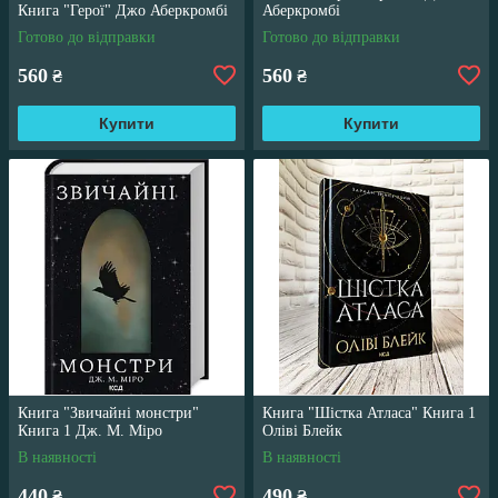
Книга "Герої" Джо Аберкромбі
Аберкромбі
Готово до відправки
Готово до відправки
560
560
₴
₴
Купити
Купити
Книга "Звичайні монстри"
Книга "Шістка Атласа" Книга 1
Книга 1 Дж. М. Міро
Оліві Блейк
В наявності
В наявності
440
490
₴
₴