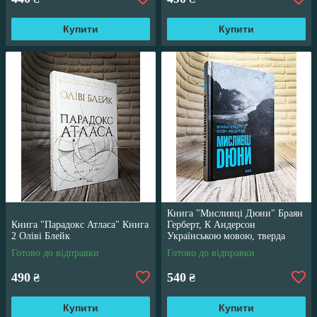
Купити
Купити
Книга "Мисливці Дюни" Браян
Книга "Парадокс Атласа" Книга
Герберт, К Андерсон
2 Оліві Блейк
Українською мовою, тверда
обкладинка
Готово до відправки
Готово до відправки
490
540
₴
₴
Купити
Купити