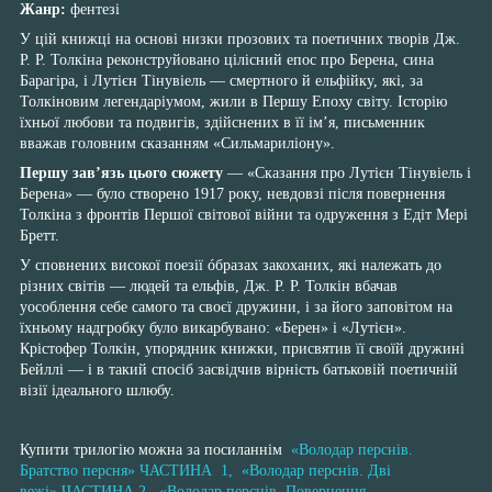
Жанр:
фентезі
У цій книжці на основі низки прозових та поетичних творів Дж.
Р. Р. Толкіна реконструйовано цілісний епос про Берена, сина
Барагіра, і Лутієн Тінувіель — смертного й ельфійку, які, за
Толкіновим легендаріумом, жили в Першу Епоху світу. Історію
їхньої любови та подвигів, здійснених в її ім’я, письменник
вважав головним сказанням «Сильмариліону».
Першу зав’язь цього сюжету
— «Сказання про Лутієн Тінувіель і
Берена» — було створено 1917 року, невдовзі після повернення
Толкіна з фронтів Першої світової війни та одруження з Едіт Мері
Бретт.
У сповнених високої поезії óбразах закоханих, які належать до
різних світів — людей та ельфів, Дж. Р. Р. Толкін вбачав
уособлення себе самого та своєї дружини, і за його заповітом на
їхньому надгробку було викарбувано: «Берен» і «Лутієн».
Крістофер Толкін, упорядник книжки, присвятив її своїй дружині
Бейллі — і в такий спосіб засвідчив вірність батьковій поетичній
візії ідеального шлюбу.
Купити трилогію можна за посиланнім
«Володар перснів.
Братство персня» ЧАСТИНА 1, «Володар перснів. Дві
вежі» ЧАСТИНА 2, «Володар перснів. Повернення