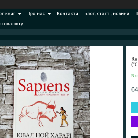
ог книг
Про нас
Контакти
Блог, статті, новини
иптовалюту
Кн
("
В н
64