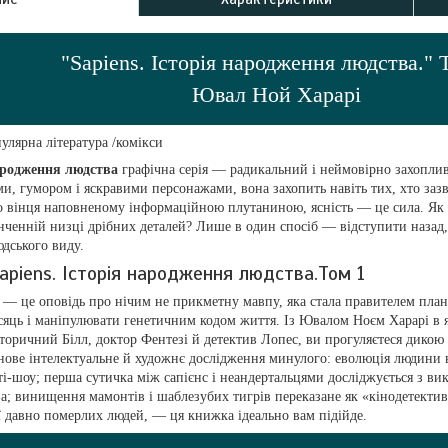
"Sapiens. Історія народження людства." 
Ювал Ной Харарі
улярна література /комікси
народження людства
графічна серія — радикальний і неймовірно захоплив
и, гумором і яскравими персонажами, вона захопить навіть тих, хто зазв
 по вінця наповненому інформаційною плутаниною, ясність — це сила. Як
нченній низці дрібних деталей? Лише в один спосіб — відступити назад
юдського виду.
apiens. Історія народження людства.Том 1
— це оповідь про нічим не прикметну мавпу, яка стала правителем пла
ісяць і маніпулювати генетичним кодом життя. Із Ювалом Ноєм Харарі в як
сторичний Білл, доктор Фентезі й детектив Лопес, ви прогуляєтеся дикою
нове інтелектуальне й художнє дослідження минулого: еволюція людини в
іті-шоу; перша сутичка між сапієнс і неандертальцями досліджується з в
а; винищення мамонтів і шаблезубих тигрів переказане як «кінодетектив
ії давно померлих людей, — ця книжка ідеально вам підійде.