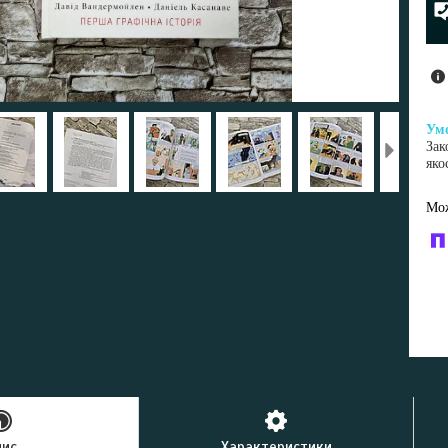
Зак
яко
У к
буд
пис
Характеристики