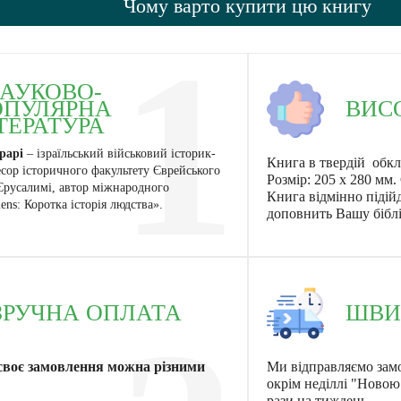
Чому варто купити цю книгу
1
АУКОВО-
ВИС
ОПУЛЯРНА
ТЕРАТУРА
рарі
– ізраїльський військовий історик-
Книга в твердій обкл
есор історичного факультету Єврейського
Розмір: 205 х 280 мм.
Єрусалимі, автор міжнародного
Книга відмінно підій
ens: Коротка історія людства».
доповнить Вашу бібл
ЗРУЧНА ОПЛАТА
ШВИ
своє замовлення можна різними
Ми відправляємо зам
окрім неділлі "Ново
рази на тиждень