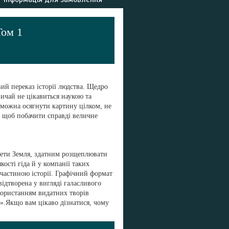
Том 1
ий переказ історії людства. Щедро
ичай не цікавиться наукою та
 можна осягнути картину цілком, не
, щоб побачити справді величне
нети Земля, здатним розщеплювати
ості гіда й у компанії таких
 частиною історії. Графічний формат
ідтворена у вигляді галасливого
икористанням видатних творів
».Якщо вам цікаво дізнатися, чому