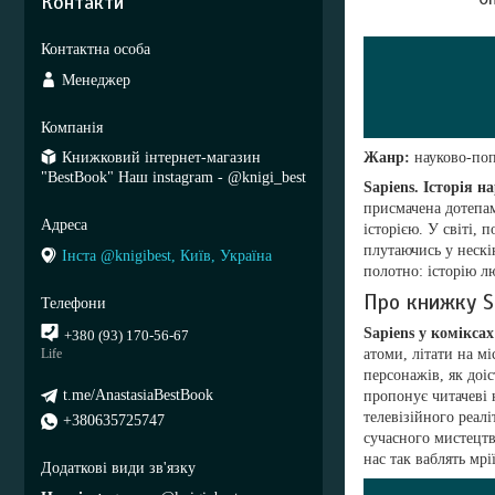
Контакти
Менеджер
Жанр:
науково-поп
Книжковий інтернет-магазин
"BestBook" Наш instagram - @knigi_best
Sapiens. Історія 
присмачена дотепам
історією. У світі,
плутаючись у нескі
Інста @knigibest, Київ, Україна
полотно: історію л
Про книжку S
Sapiens у коміксах
+380 (93) 170-56-67
атоми, літати на м
Life
персонажів, як доі
t.me/AnastasiaBestBook
пропонує читачеві 
телевізійного реал
+380635725747
сучасного мистецтв
нас так ваблять мр