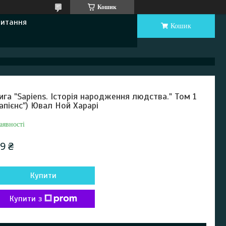
Кошик
Питання
Кошик
ига "Sapiens. Історія народження людства." Том 1
Сапієнс") Ювал Ной Харарі
аявності
9 ₴
Купити
Купити з