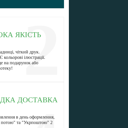
2
ОКА ЯКІСТЬ
адинці, чіткий друк.
 Є кольорові ілюстрації.
де на подарунок або
іотеку!
ДКА ДОСТАВКА
овлення в день оформлення,
ю потою" та "Укрпоштою" 2