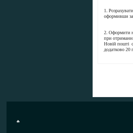
1. Розрахуват
оформивши за
2. Оформити н
при отриманні
Новій пошті с
додатково 20 г
🔥