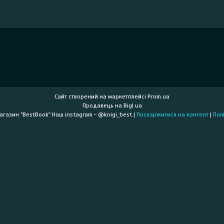
Сайт створений на маркетплейсі
Prom.ua
Продавець на Bigl.ua
Книжковий інтернет-магазин "BestBook" Наш instagram - @knigi_best |
Поскаржитися на контент
|
Пол