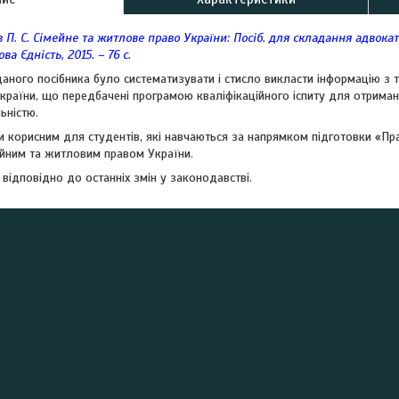
в П. С. Сімейне та житлове право України: Посіб. для складання адвокатсь
ва Єдність, 2015. – 76 с.
ного посібника було систематизувати і стисло викласти інформацію з т
країни, що передбачені програмою кваліфікаційного іспиту для отриман
ьністю.
 корисним для студентів, які навчаються за напрямком підготовки «Прав
ейним та житловим правом України.
відповідно до останніх змін у законодавстві.