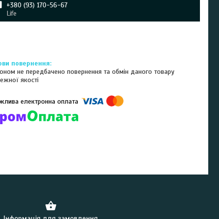
+380 (93) 170-56-67
Life
оном не передбачено повернення та обмін даного товару
ежної якості
омпанії підключені електронні платежі. Тепер ви можете купити
ь-який товар не покидаючи сайту.
Інформація для замовлення