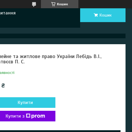
Кошик
Питання
Кошик
мейне та житлове право України Лебідь В.І.,
твєєв П. С.
аявності
 ₴
Купити
Купити з