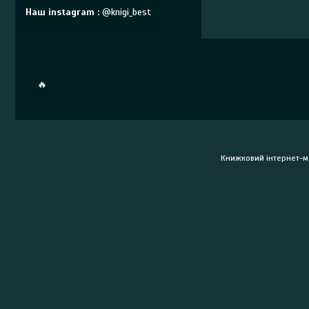
Наш instagram
@knigi_best
🔥