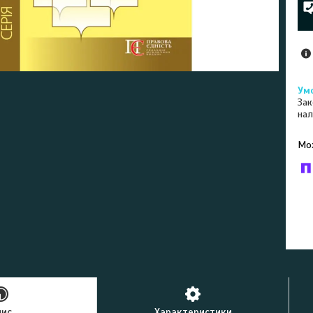
Зак
нал
У к
буд
пис
Характеристики