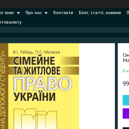
ог книг
Про нас
Контакти
Блог, статті, новини
иптовалюту
Сі
Ма
В н
99