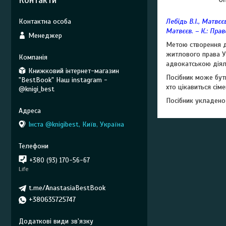
Контакти
Лебідь В.І., Матвєє
Матвєєв. – К.: Право
Менеджер
Метою створення да
житлового права У
адвокатською діял
Книжковий інтернет-магазин
Посібник може бути
"BestBook" Наш instagram -
хто цікавиться сім
@knigi_best
Посібник укладено 
Інста @knigibest, Київ, Україна
+380 (93) 170-56-67
Life
t.me/AnastasiaBestBook
+380635725747