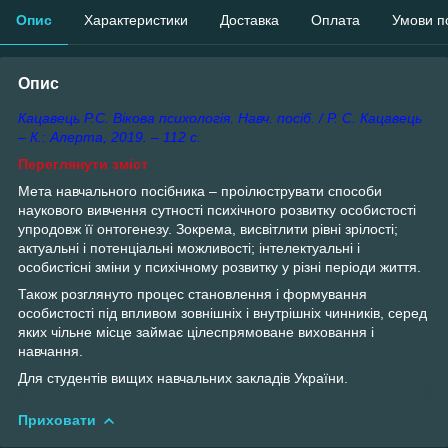
Опис
Характеристики
Доставка
Оплата
Умови п
Опис
Кацавець Р.С. Вікова психологія. Навч. посіб. / Р. С. Кацавець
– К.: Алерта, 2019. – 112 с.
Переглянути зміст
Мета навчального посібника – проілюструвати способи
наукового вивчення сутності психічного розвитку особистості
упродовж її онтогенезу. Зокрема, висвітлити рівні зрілості;
актуальні і потенціальні можливості; інтелектуальні і
особистісні зміни у психічному розвитку у різні періоди життя.
Також розглянуто процес становлення і формування
особистості під впливом зовнішніх і внутрішніх чинників, серед
яких чільне місце займає цілеспрямоване виховання і
навчання.
Для студентів вищих навчальних закладів України.
Приховати