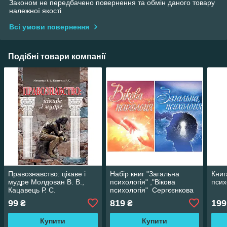
Законом не передбачено повернення та обмін даного товару
належної якості
Всі умови повернення
Подібні товари компанії
Правознавство: цікаве і
Набір книг "Загальна
Книг
мудре Молдован В. В.,
психологія" ,"Вікова
псих
Кацавець Р. С.
психологія" Сергєєнкова
О.П
99
819
199
₴
₴
Купити
Купити