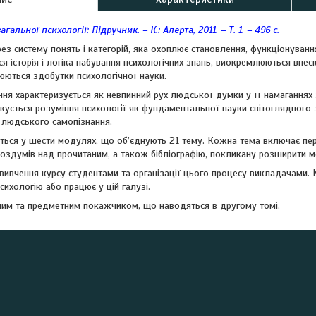
агальної психології: Підручник. – К.: Алерта, 2011. – Т. 1. – 496 c.
ез систему понять і категорій, яка охоплює становлення, функціонуванн
я історія і логіка набування психологічних знань, виокремлюються внес
люються здобутки психологічної науки.
ння характеризується як невпинний рух людської думки у її намаганнях з
джується розуміння психології як фундаментальної науки світоглядного
 людського самопізнання.
ться у шести модулях, що об’єднують 21 тему. Кожна тема включає пер
здумів над прочитаним, а також бібліографію, покликану розширити ме
вивчення курсу студентами та організації цього процесу викладачами. 
сихологію або працює у цій галузі.
ним та предметним покажчиком, що наводяться в другому томі.