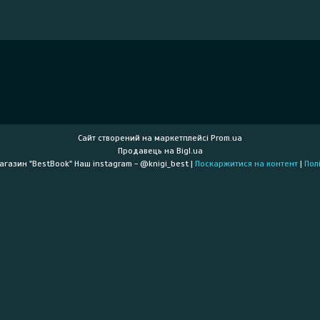
Сайт створений на маркетплейсі
Prom.ua
Продавець на Bigl.ua
Книжковий інтернет-магазин "BestBook" Наш instagram - @knigi_best |
Поскаржитися на контент
|
Пол