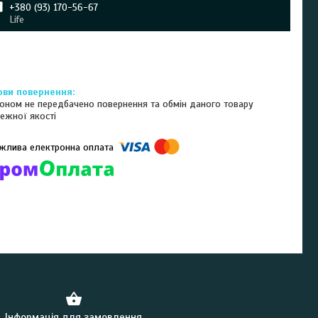
+380 (93) 170-56-67
Life
оном не передбачено повернення та обмін даного товару
ежної якості
омпанії підключені електронні платежі. Тепер ви можете купити
ь-який товар не покидаючи сайту.
Інформація для замовлення