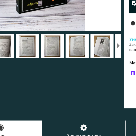
Зак
нал
У к
буд
пис
Характеристики