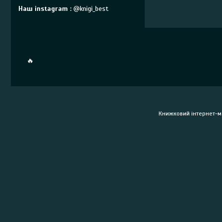
Наш instagram
@knigi_best
🔥