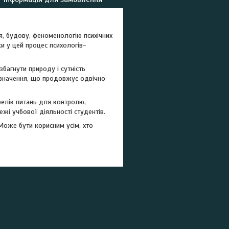
я, будову, феноменологію психічних
ки у цей процес психологів-
багнути природу і сутність
 значення, що продовжує одвічно
елік питань для контролю,
жі учбової діяльності студентів.
Може бути корисним усім, хто