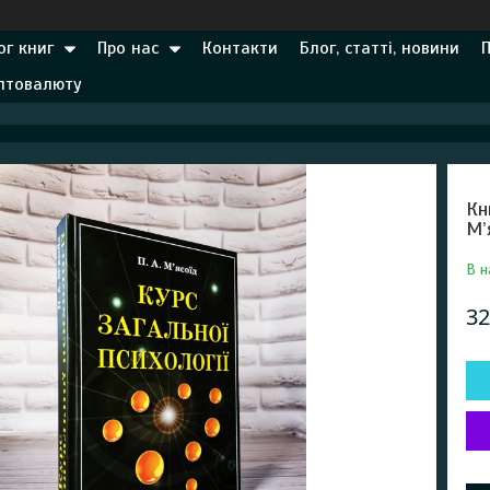
ог книг
Про нас
Контакти
Блог, статті, новини
иптовалюту
Кн
М’
В н
32