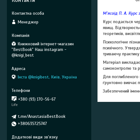
Контакти
М’ясоїд П. А. Курс з
Курс подається чер
Менеджер
явищ. Відтворюєтьс
теоретиків, висвіт
Психологічне пізна
Книжковий інтернет-магазин
психічного. Утвер
"BestBook" Наш instagram -
триваючу практику
@knigi_best
Матеріал викладає
самоконтролю та ро
Для поглибленого 
Інста @knigibest, Київ, Україна
ґрунтовно вивчає п
Забезпечений імен
+380 (93) 170-56-67
Life
t.me/AnastasiaBestBook
+380635725747