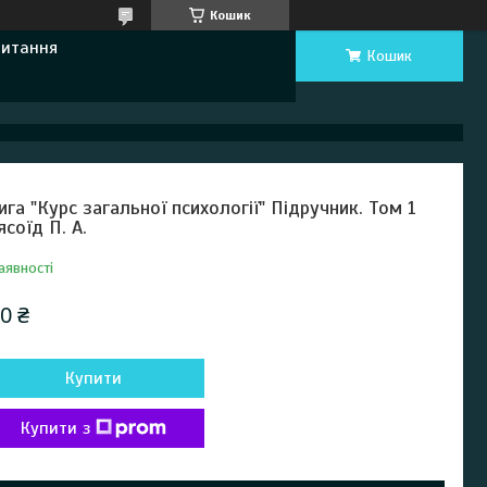
Кошик
Питання
Кошик
ига "Курс загальної психології" Підручник. Том 1
ясоїд П. А.
аявності
0 ₴
Купити
Купити з