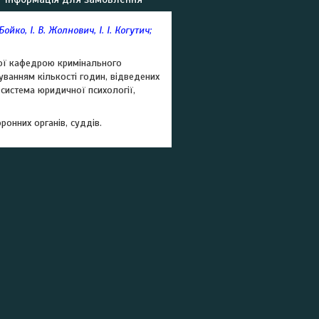
ойко, І. В. Жолнович, І. І. Когутич;
ної кафедрою кримінального
хуванням кількості годин, відведених
 система юридичної психології,
ронних органів, суддів.