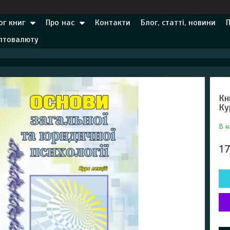
ог книг
Про нас
Контакти
Блог, статті, новини
иптовалюту
Кн
Ку
В н
17