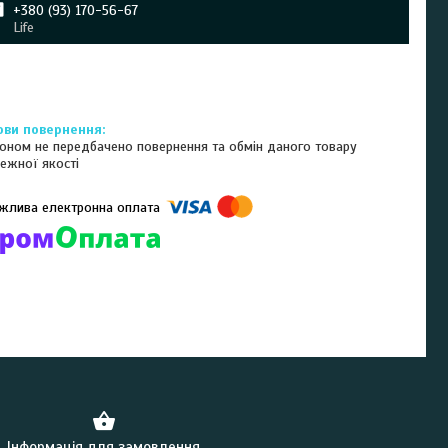
+380 (93) 170-56-67
Life
оном не передбачено повернення та обмін даного товару
ежної якості
омпанії підключені електронні платежі. Тепер ви можете купити
ь-який товар не покидаючи сайту.
Інформація для замовлення