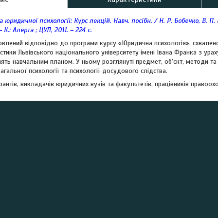
 юридичної психології: Курс лекцій. Навч. посібн. / Н. Р. Бобечко, В. П. Б
– К.: Алерта ; ЦУЛ, 2011. – 224 с.
товлений відповідно до програми курсу «Юридична психологія», схвале
істики Львівського національного університету імені Івана Франка з ура
ять навчальним планом. У ньому розглянуті предмет, об'єкт, методи та
агальної психології та психології досудового слідства.
ірантів, викладачів юридичних вузів та факультетів, працівників правоохо