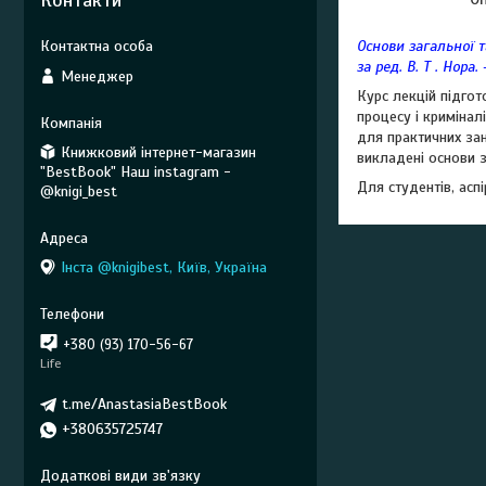
Контакти
Основи загальної та
за ред. В. Т . Нора. 
Менеджер
Курс лекцій підго
процесу і кримінал
для практичних зан
Книжковий інтернет-магазин
викладені основи з
"BestBook" Наш instagram -
Для студентів, асп
@knigi_best
Інста @knigibest, Київ, Україна
+380 (93) 170-56-67
Life
t.me/AnastasiaBestBook
+380635725747