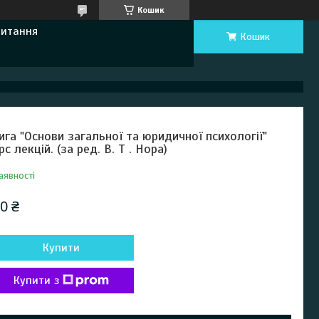
Кошик
Питання
Кошик
ига "Основи загальної та юридичної психології"
рс лекцій. (за ред. В. Т . Нора)
аявності
0 ₴
Купити
Купити з