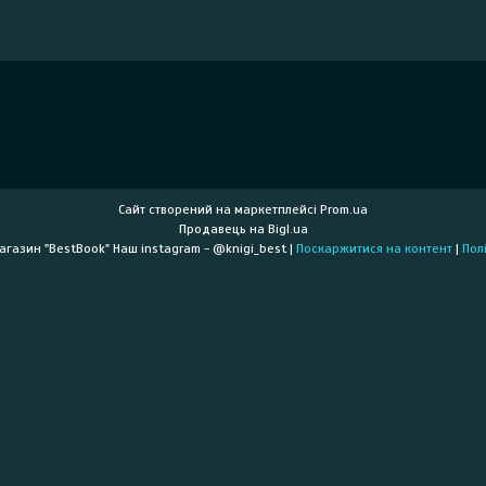
Сайт створений на маркетплейсі
Prom.ua
Продавець на Bigl.ua
Книжковий інтернет-магазин "BestBook" Наш instagram - @knigi_best |
Поскаржитися на контент
|
Пол