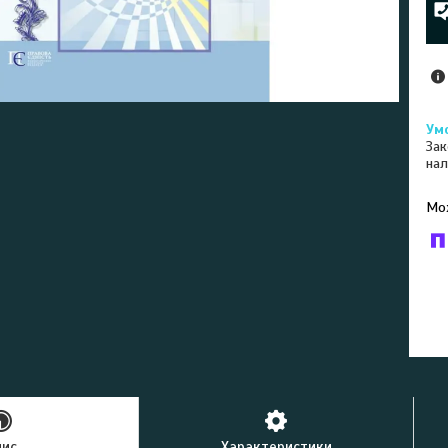
Зак
нал
У к
буд
пис
Характеристики