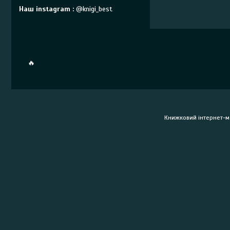
Наш instagram
@knigi_best
🔥