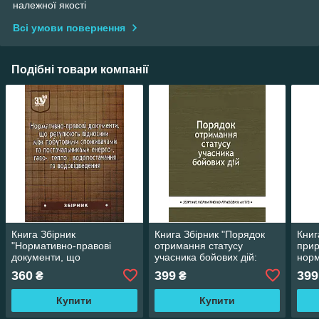
належної якості
Всі умови повернення
Подібні товари компанії
Книга Збірник
Книга Збірник "Порядок
Книг
"Нормативно-правові
отримання статусу
прир
документи, що
учасника бойових дій:
норм
регламентують відносини
збірник нормативно-
акті
360
399
399
₴
₴
між побутовими
правових актів"
споживачами"
Купити
Купити