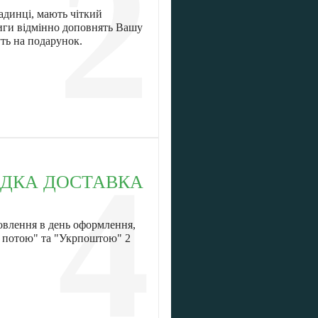
2
адинці, мають чіткий
иги відмінно доповнять Вашу
уть на подарунок.
4
ДКА ДОСТАВКА
овлення в день оформлення,
ю потою" та "Укрпоштою" 2