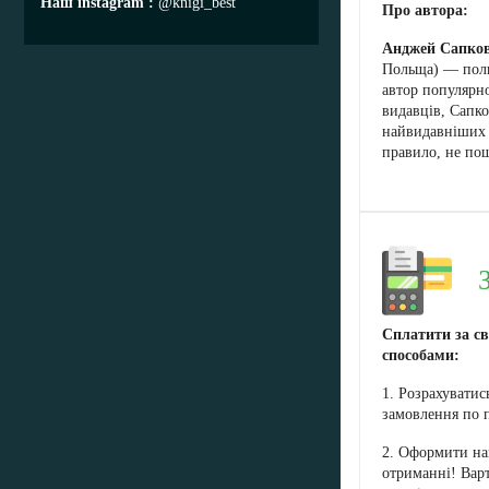
Наш instagram
@knigi_best
Про автора:
Анджей Сапко
Польща) — поль
автор популярно
видавців, Сапко
найвидавніших 
правило, не пош
Сплатити за с
способами:
1. Розрахувати
замовлення по 
2. Оформити на
отриманні! Варт