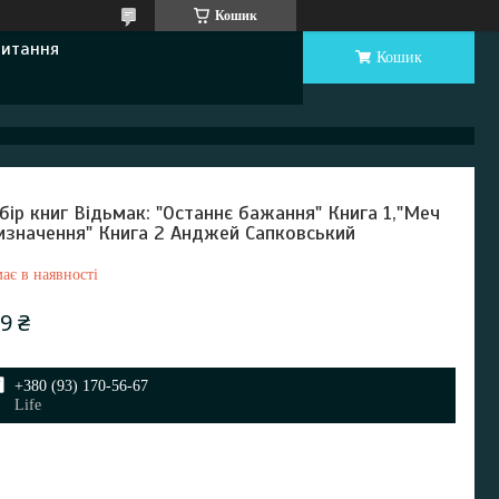
Кошик
Питання
Кошик
бір книг Відьмак: "Останнє бажання" Книга 1,"Меч
изначення" Книга 2 Анджей Сапковський
ає в наявності
9 ₴
+380 (93) 170-56-67
Life