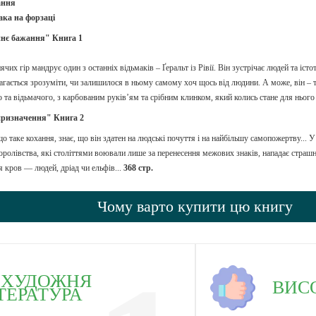
ання
ака на форзаці
ннє бажання" Книга 1
чих гір мандрує один з останніх відьмаків – Ґеральт із Рівії. Він зустрічає людей та іст
магається зрозуміти, чи залишилося в ньому самому хоч щось від людини. А може, він – т
о та відьмачого, з карбованим руків’ям та срібним клинком, який колись стане для нь
призначення" Книга 2
що таке кохання, знає, що він здатен на людські почуття і на найбільшу самопожертву... 
оролівства, які століттями воювали лише за перенесення межових знаків, нападає страшни
я кров — людей, дріад чи ельфів...
368 стр.
Чому варто купити цю книгу
ХУДОЖНЯ
ВИС
ТЕРАТУРА