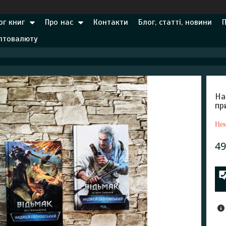
ог книг
Про нас
Контакти
Блог, статті, новини
иптовалюту
На
пр
Нем
49