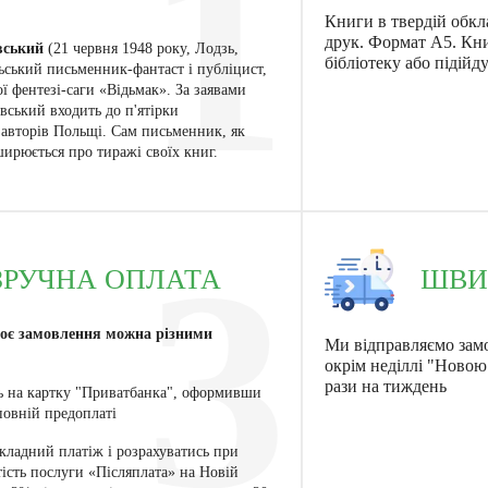
1
Книги в твердій обкл
друк. Формат А5. Кн
вський
(21 червня 1948 року, Лодзь,
бібліотеку або підійд
ський письменник-фантаст і публіцист,
ї фентезі-саги «Відьмак». За заявами
вський входить до п'ятірки
авторів Польщі. Сам письменник, як
ирюється про тиражі своїх книг.
3
ЗРУЧНА ОПЛАТА
ШВИ
воє замовлення можна різними
Ми відправляємо зам
окрім неділлі "Ново
рази на тиждень
сь на картку "Приватбанка", оформивши
повній предоплаті
кладний платіж і розрахуватись при
ість послуги «Післяплата» на Новій