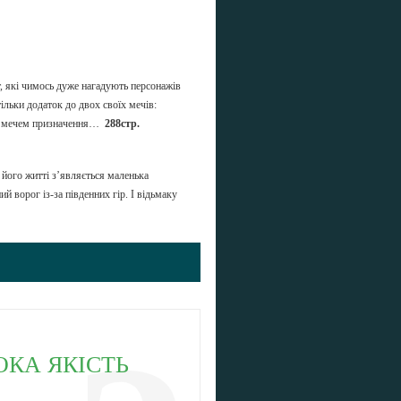
от, які чимось дуже нагадують персонажів
ільки додаток до двох своїх мечів:
ого мечем призначення…
288стр.
У його житті з’являється маленька
й ворог із-за південних гір. І відьмаку
ОКА ЯКІСТЬ