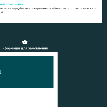
оном не передбачено повернення та обмін даного товару належної
сті
Інформація для замовлення
1
2