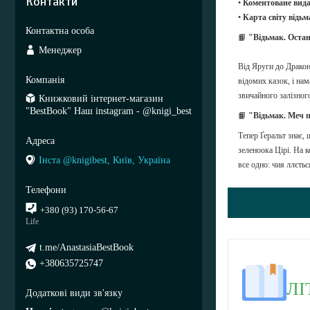
Контакти
•
Коментоване вид
•
Карта світу відьм
📙
"Відьмак. Оста
Менеджер
Від Яруги до Драконя
відомих казок, і на
звичайного залізног
Книжковий інтернет-магазин
"BestBook" Наш instagram - @knigi_best
📙
"Відьмак. Меч 
Тепер Ґеральт знає, 
зеленоока Цірі. На к
Інста @knigibest, Київ, Україна
все одно: чия ллєтьс
+380 (93) 170-56-67
Life
t.me/AnastasiaBestBook
+380635725747
ЛІ