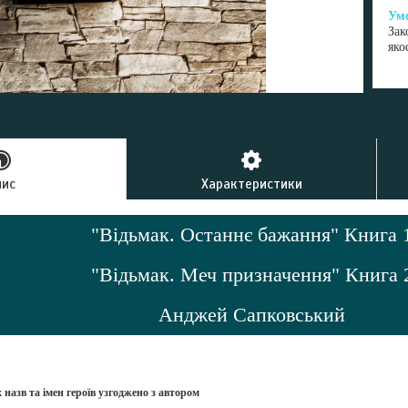
Зак
яко
пис
Характеристики
"Відьмак. Останнє бажання" Книга 
"Відьмак. Меч призначення" Книга 
Анджей Сапковський
назв та імен героїв узгоджено з автором