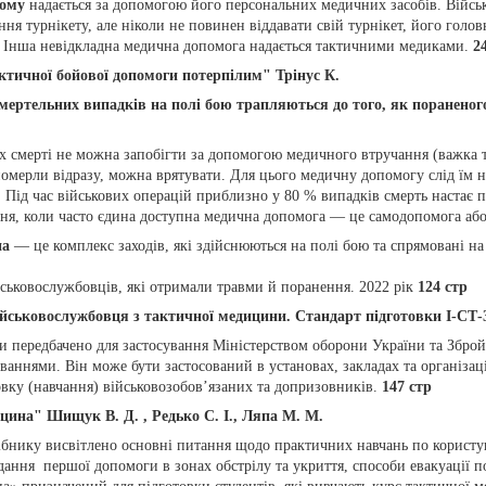
ному
надається за допомогою його персональних медичних засобів. Війс
ня турнікету, але ніколи не повинен віддавати свій турнікет, його гол
. Інша невідкладна медична допомога надається тактичними медиками.
2
тичної бойової допомоги потерпілим" Трінус К.
ертельних випадків на полі бою трапляються до того, як пораненого
х смерті не можна запобігти за допомогою медичного втручання (важка т
померли відразу, можна врятувати. Для цього медичну допомогу слід їм н
. Під час військових операцій приблизно у 80 % випадків смерть настає
ня, коли часто єдина доступна медична допомога — це самодопомога аб
на
— це комплекс заходів, які здійснюються на полі бою та спрямовані на
ськовослужбовців, які отримали травми й поранення. 2022 рік
124 стр
йськовослужбовця з тактичної медицини. Стандарт підготовки І-СТ-
ки передбачено для застосування Міністерством оборони України та Збр
аннями. Він може бути застосований в установах, закладах та організаці
вку (навчання) військовозобов’язаних та допризовників.
147 стр
ина" Шищук В. Д. , Редько С. І., Ляпа М. М.
ібнику висвітлено основні питання щодо практичних навчань по корист
дання першої допомоги в зонах обстрілу та укриття, способи евакуації 