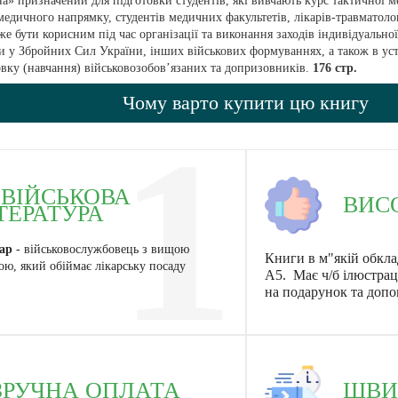
» призначений для підготовки студентів, які вивчають курс тактичної м
едичного напрямку, студентів медичних факультетів, лікарів-травматологів
е бути корисним під час організації та виконання заходів індивідуально
 у Збройних Сил України, інших військових формуваннях, а також в уста
вку (навчання) військовозобов’язаних та допризовників.
176 стр.
Чому варто купити цю книгу
1
ІЙСЬКОВА
ВИС
ТЕРАТУРА
ар
- військовослужбовець з вищою
Книги в м"якій обкла
ю, який обіймає лікарську посаду
А5. Має ч/б ілюстраці
на подарунок та доп
ЗРУЧНА ОПЛАТА
ШВИ