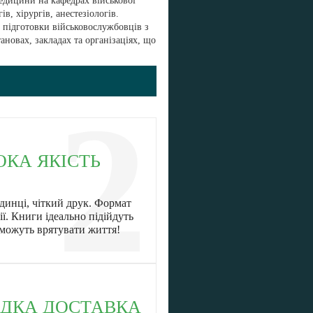
едицини на кафедрах військової
, хірургів, анестезіологів.
ї підготовки військовослужбовців з
новах, закладах та організаціях, що
2
ОКА ЯКІСТЬ
динці, чіткий друк. Формат
ї. Книги ідеально підійдуть
оможуть врятувати життя!
ДКА ДОСТАВКА