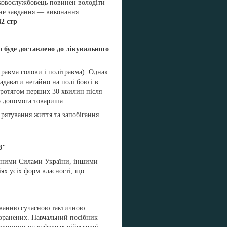
ьковослужбовець повинен володіти
овне завдання — виконання
42 стр
 буде доставлено до лікувального
равма голови і політравма). Однак
адавати негайно на полі бою і в
 протягом перших 30 хвилин після
о допомога товариша.
 рятування життя та запобігання
3"
ойними Силами України, іншими
ях усіх форм власності, що
уванню сучасною тактичною
поранених. Навчальний посібник