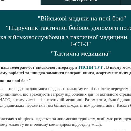
"Військові медики на полі бою"
"Підручник тактичної бойової допомоги по
вка військовослужбовця з тактичної медицини.
І-СТ-3"
"Тактична медицина"
 наш телеграм-бот військової літератури
ТИСНИ ТУТ
. В ньому мож
ому варіанті та швидко замовити паперові книги, асортимент яких 
ики на полі бою"
на
— це надання допомоги на догоспітальному етапі націлене передусім
принципами, що враховують загрозу від бойових дій чи активного стрільц
 НАТО, в тому числі — і в тактичній медицині. Разом з тим, було б дивн
я радянських пережитків, які більше шкодять, ніж допомагають. Каска і
.
вотечах
з кінцівок надається за допомогою турнікету, який має розміщув
ому жилеті у визначеному командиром підрозділу місці.