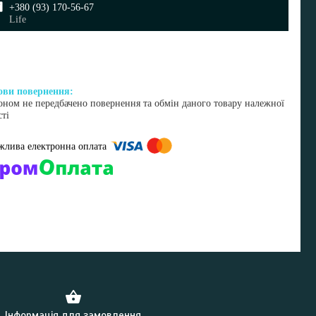
+380 (93) 170-56-67
Life
оном не передбачено повернення та обмін даного товару належної
сті
омпанії підключені електронні платежі. Тепер ви можете купити
ь-який товар не покидаючи сайту.
Інформація для замовлення