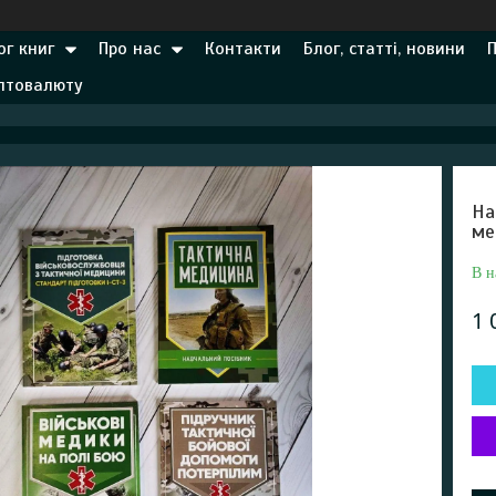
ог книг
Про нас
Контакти
Блог, статті, новини
иптовалюту
На
ме
В н
1 