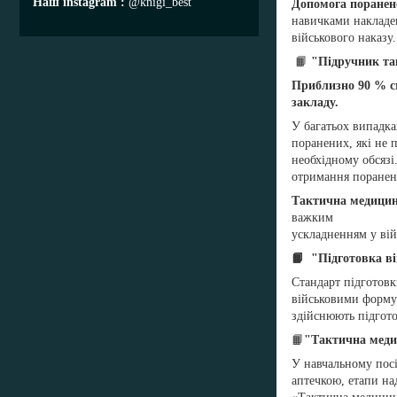
Наш instagram
@knigi_best
Допомога поране
навичками накладен
військового наказу
📙
"Підручник так
Приблизно 90 % см
закладу.
У багатьох випадка
поранених, які не 
необхідному обсязі
отримання поранен
Тактична медици
важким
ускладненням у вій
📙 "Підготовка ві
Стандарт підготов
військовими формув
здійснюють підгото
📙
"Тактична медиц
У навчальному пос
аптечкою, етапи на