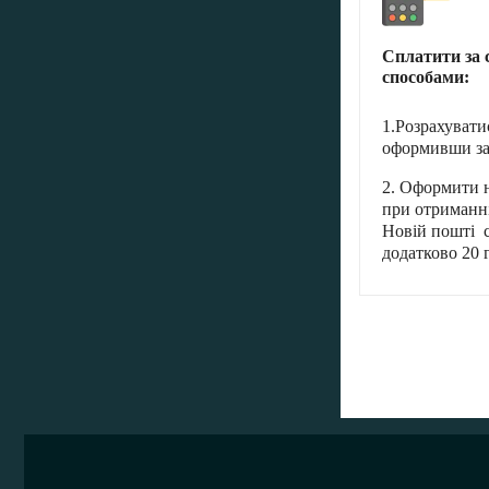
Сплатити за 
способами:
1.Розрахувати
оформивши за
2. Оформити н
при отриманні
Новій пошті с
додатково 20 г