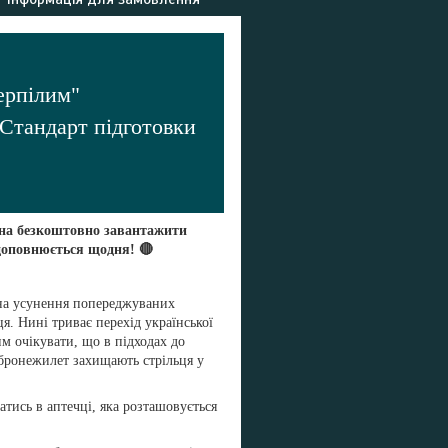
терпілим"
 Стандарт підготовки
на безкоштовно завантажити
доповнюється щодня! 🔴
 на усунення попереджуваних
я. Нині триває перехід української
им очікувати, що в підходах до
 бронежилет захищають стрільця у
атись в аптечці, яка розташовується