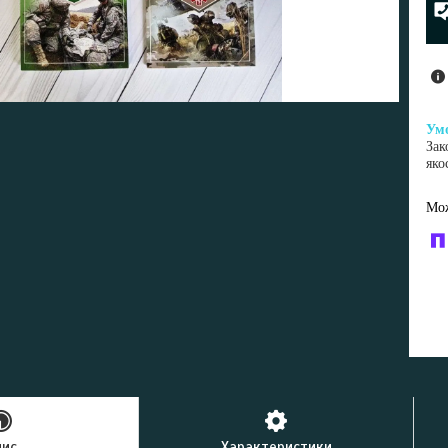
Зак
яко
У к
буд
пис
Характеристики