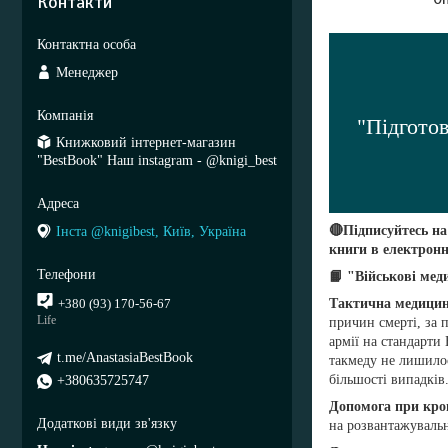
Контакти
Менеджер
"Підгото
Книжковий інтернет-магазин
"BestBook" Наш instagram - @knigi_best
🔴Підписуйтесь на
Інста @knigibest, Київ, Україна
книги в електронн
📙 "Військові мед
Тактична медици
+380 (93) 170-56-67
Life
причин смерті, за 
армії на стандарти
t.me/AnastasiaBestBook
такмеду не лишилос
більшості випадків
+380635725747
Допомога при кро
на розвантажувальн