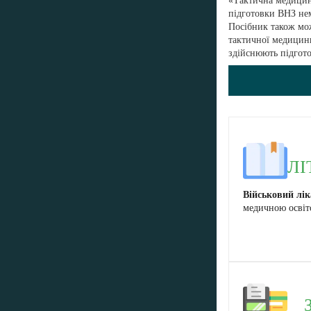
«Тактична медицина
підготовки ВНЗ нем
Посібник також мож
тактичної медицини
здійснюють підгото
В
ЛІ
Військовий лік
медичною освіто