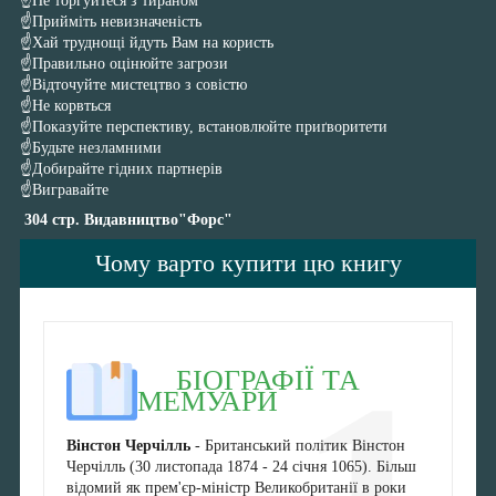
☝️Не торгуйтеся з тираном
☝️Прийміть невизначеність
☝️Хай труднощі йдуть Вам на користь
☝️Правильно оцінюйте загрози
☝️Відточуйте мистецтво з совістю
☝️Не корвться
☝️Показуйте перспективу, встановлюйте приґворитети
☝️Будьте незламними
☝️Добирайте гідних партнерів
☝️Вигравайте
304 стр.
Видавництво"Форс"
Чому варто купити цю книгу
БІОГРАФІЇ ТА
МЕМУАРИ
Вінстон Черчілль
- Британський політик Вінстон
Черчілль (30 листопада 1874 - 24 січня 1065). Більш
відомий як прем'єр-міністр Великобританії в роки