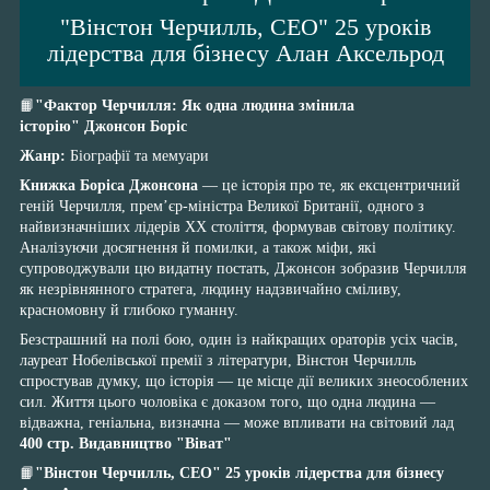
"Вінстон Черчилль, СЕО" 25 уроків
лідерства для бізнесу Алан Аксельрод
📙
"Фактор Черчилля: Як одна людина змінила
історію" Джонсон Боріс
Жанр:
Біографії та мемуари
Книжка Боріса Джонсона
— це історія про те, як ексцентричний
геній Черчилля, прем’єр-міністра Великої Британії, одного з
найвизначніших лідерів ХХ століття, формував світову політику.
Аналізуючи досягнення й помилки, а також міфи, які
супроводжували цю видатну постать, Джонсон зобразив Черчилля
як незрівнянного стратега, людину надзвичайно сміливу,
красномовну й глибоко гуманну.
Безстрашний на полі бою, один із найкращих ораторів усіх часів,
лауреат Нобелівської премії з літератури, Вінстон Черчилль
спростував думку, що історія — це місце дії великих знеособлених
сил. Життя цього чоловіка є доказом того, що одна людина —
відважна, геніальна, визначна — може впливати на світовий лад
400 стр. Видавництво "Віват"
📙
"Вінстон Черчилль, СЕО" 25 уроків лідерства для бізнесу