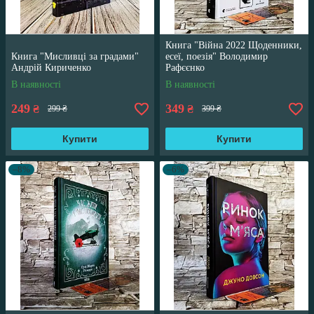
Книга "Війна 2022 Щоденники,
Книга "Мисливці за градами"
есеї, поезія" Володимир
Андрій Кириченко
Рафєєнко
В наявності
В наявності
249
349
₴
₴
299 ₴
399 ₴
Купити
Купити
–8%
–6%