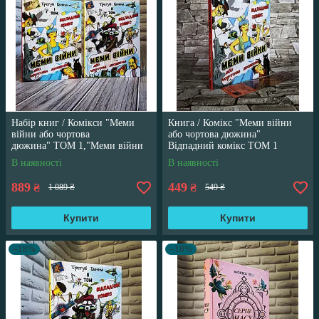
Набір книг / Комікси "Меми
Книга / Комікс "Меми війни
війни або чортова
або чортова дюжина"
дюжина" ТОМ 1,"Меми війни
Відпадний комікс ТОМ 1
або чортова дюжина" ТОМ 2
Трегуб Ганна
В наявності
В наявності
889
449
₴
₴
1 089 ₴
549 ₴
Купити
Купити
–18%
–18%