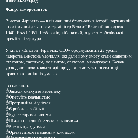
Алан Аксельрод
Жанр: саморозвиток
⠀
Вінстон Черчилль — найзнаніший британець в історії, державний
і політичний діяч, прем’єр-міністр Великої Британії впродовж
1940–1945 і 1951–1955 років, військовий, лауреат Нобелівської
премії з літератури.
⠀
У книзі «Вінстон Черчилль, СЕО» сформульовані 25 уроків
лідерства Вінстона Черчилля, які дали йому змогу стати славетним
стратегом, тактиком, політиком, оратором, менеджером. Кожен
урок доповнюють коментарі, що дають змогу застосувати ці
правила в нинішніх умовах.
⠀
Із головного:
☝️Завжди смакуйте небезпеку
☝️Оперуйте реальністью
☝️Програвайте й учіться
☝️Є робота - робіть її
☝️Будьте справедливими
☝️Ніколи не вдягайте чужого капелюха
☝️Кажіть правду владі
☝️Орієнтуйтеся за власним компасом