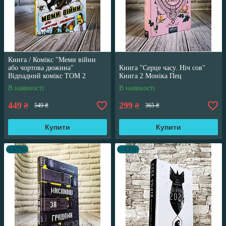
Книга / Комікс "Меми війни
або чортова дюжина"
Книга "Серце часу. Ніч сов"
Відпадний комікс ТОМ 2
Книга 2 Моніка Пец
Трегуб Ганна
В наявності
В наявності
449
299
₴
₴
549 ₴
365 ₴
Купити
Купити
–17%
–13%