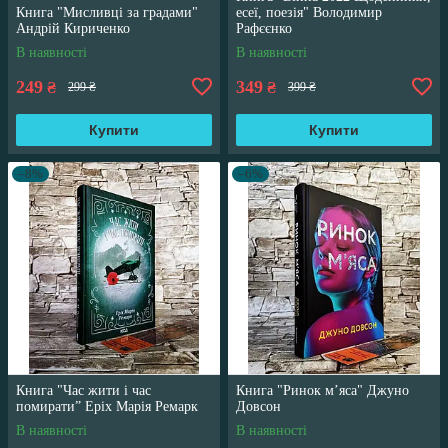
Книга "Мисливці за градами"
есеї, поезія" Володимир
Андрій Кириченко
Рафєєнко
В наявності
В наявності
249
349
₴
₴
299 ₴
399 ₴
Купити
Купити
–8%
–6%
Книга "Час жити і час
Книга "Ринок м’яса" Джуно
помирати” Еріх Марія Ремарк
Довсон
В наявності
В наявності