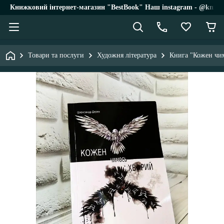
Книжковий інтернет-магазин "BestBook" Наш instagram - @knigi_
Товари та послуги
Художня література
Книга "Кожен чим