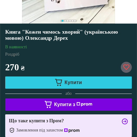
Книга "Кожен чимось хворий" (українською
мовою) Олександр Дерех
В наявності
Роздріб
270
₴
Купити
або
Купити з
Що таке купити з Пром?
Замовлення під захистом