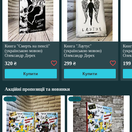
Книга "Смерть на пенсії"
Книга "Лаутус"
Книг
(українською мовою)
(українською мовою)
(укр
Олександр Дерех
Олександр Дерех
Олек
320
299
199
₴
₴
Купити
Купити
Акційні пропозиції та новинки
–18%
–18%