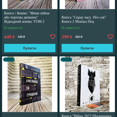
Книга / Комікс "Меми війни
або чортова дюжина"
Книга "Серце часу. Ніч сов"
Відпадний комікс ТОМ 2
Книга 2 Моніка Пец
Трегуб Ганна
В наявності
В наявності
449
299
₴
₴
549 ₴
365 ₴
Купити
Купити
–17%
–13%
Книга "Війна 2022 Щоденники,