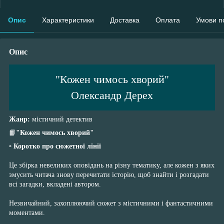
Опис
Характеристики
Доставка
Оплата
Умови п
Опис
"Кожен чимось хворий"
Олександр Дерех
Жанр:
містичний детектив
📙
"Кожен чимось хворий"
▫️ Коротко про сюжетної лінії
⠀
Це збірка невеликих оповідань на різну тематику, але кожен з яких
змусить читача знову перечитати історію, щоб знайти і розгадати
всі загадки, вкладені автором.
⠀
Незвичайний, захоплюючий сюжет з містичними і фантастичними
моментами.
⠀