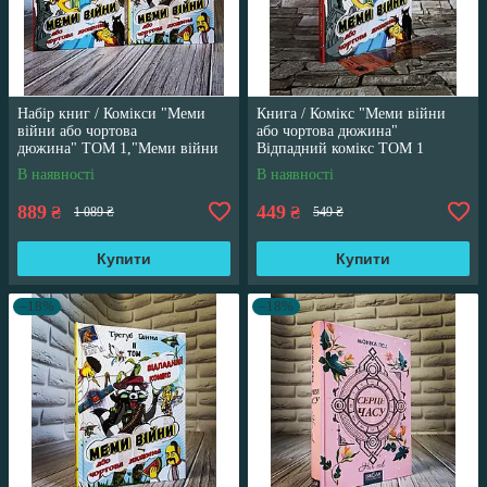
Набір книг / Комікси "Меми
Книга / Комікс "Меми війни
війни або чортова
або чортова дюжина"
дюжина" ТОМ 1,"Меми війни
Відпадний комікс ТОМ 1
або чортова дюжина" ТОМ 2
Трегуб Ганна
В наявності
В наявності
889
449
₴
₴
1 089 ₴
549 ₴
Купити
Купити
–18%
–18%