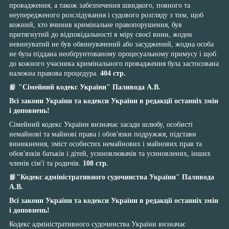
провадження, а також забезпечення швидкого, повного та
неупередженого розслідування і судового розгляду з тим, щоб
кожний, хто вчинив кримінальне правопорушення, був
притягнутий до відповідальності в міру своєї вини, жоден
невинуватий не був обвинувачений або засуджений, жодна особа
не була піддана необґрунтованому процесуальному примусу і щоб
до кожного учасника кримінального провадження була застосована
належна правова процедура.
404 стр.
📙
"Сімейний кодекс України" Паливода А.В.
Всі закони України та кодекси України в редакції останніх змін
і доповнень!
Сімейний кодекс України визначає засади шлюбу, особисті
немайнові та майнові права і обов'язки подружжя, підстави
виникнення, зміст особистих немайнових і майнових прав та
обов'язків батьків і дітей, усиновлювачів та усиновлених, інших
членів сім'ї та родичів.
108 стр.
📙
"Кодекс адміністративного судочинства України" Паливода
А.В.
Всі закони України та кодекси України в редакції останніх змін
і доповнень!
Кодекс адміністративного судочинства України визначає