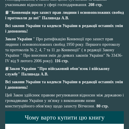
учасниками відносин у сфері господарювання.
208 стр.
📙
"Конвенція про захист прав людини і основоположних свобод
і протоколи до неї" Паливода А.В.
Всі закони України та кодекси України в редакції останніх змін
і доповнень!
Закон України
" Про ратифікацію Конвенції про захист прав
людини і основоположних свобод 1950 року. Першого протоколу
та протоколів № 2, 4, 7 та 11 до Конвенції" ( в редакції Закону
України " Про внесення змін до деяких законів України" № 33436-
IV від 9 лютого 2006 року).
116 стр.
📙
Закон України "Про військовий обов’язок і військову
службу" Паливода А.В.
Всі закони України та кодекси України в редакції останніх змін
і доповнень!
Цей Закон здійснює правове регулювання відносин між державою і
громадянами України у зв'язку з виконанням ними
конституційного обов'язку щодо захисту Вітчизни.
80 стр.
Чому варто купити цю книгу