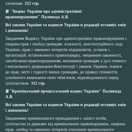
злочинам.
212 стр.
📙
"Кодекс України про адміністративні
правопорушення" Паливода А.В.
Всі закони України та кодекси України в редакції останніх змін
і доповнень!
Завданням Кодексу України про адміністративні правопорушення є
охорона прав і свобод громадян, власності, конституційного ладу
України, прав і законних інтересів підприємств, установ і
організацій, встановленого правопорядку, зміцнення законності,
запобігання правопорушенням, виховання громадян у дусі точного
і неухильного додержання Конституції і законів України, поваги
до прав, честі і гідності інших громадян, до правил співжиття,
сумлінного виконання своїх обов'язків, відповідальності перед
суспільством.
312 стр.
📙
"Кримінальний процесуальний кодекс України"
Паливода
А.В.
Всі закони України та кодекси України в редакції останніх змін
і доповнень!
Завданнями кримінального провадження є захист особи,
суспільства та держави від кримінальних правопорушень, охорона
прав, свобод та законних інтересів учасників кримінального