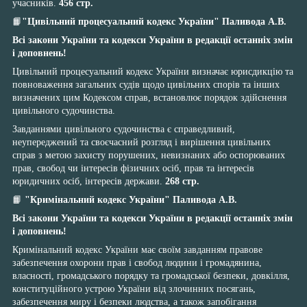
учасників.
456 стр.
📙
"Цивільний процесуальний кодекс України"
Паливода А.В.
Всі закони України та кодекси України в редакції останніх змін
і доповнень!
Цивільний процесуальний кодекс України визначає юрисдикцію та
повноваження загальних судів щодо цивільних спорів та інших
визначених цим Кодексом справ, встановлює порядок здійснення
цивільного судочинства.
Завданнями цивільного судочинства є справедливий,
неупереджений та своєчасний розгляд і вирішення цивільних
справ з метою захисту порушених, невизнаних або оспорюваних
прав, свобод чи інтересів фізичних осіб, прав та інтересів
юридичних осіб, інтересів держави.
268 стр.
📙
"Кримінальний кодекс України" Паливода А.В.
Всі закони України та кодекси України в редакції останніх змін
і доповнень!
Кримінальний кодекс України має своїм завданням правове
забезпечення охорони прав і свобод людини і громадянина,
власності, громадського порядку та громадської безпеки, довкілля,
конституційного устрою України від злочинних посягань,
забезпечення миру і безпеки людства, а також запобігання