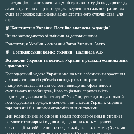
юрисдикцію, повноваження адміністративних судів щодо розгляду
адміністративних справ, порядок звернення до адміністративних
судів та порядок здійснення адміністративного судочинства.
248
стр.
📙"
Конституція України. Постійно оновлена редакція"
Чинне законодавство зі змінами та доповненнями
Конституція України - основний Закон України.
64стр.
📙
"Господарський кодекс України"
Паливода А.В.
Всі закони України та кодекси України в редакції останніх змін
і доповнень!
Господарський кодекс України має на меті забезпечити зростання
ділової активності суб'єктів господарювання, розвиток
підприємництва і на цій основі підвищення ефективності
суспільного виробництва, його соціальну спрямованість
відповідно до вимог Конституції України, утвердити суспільний
господарський порядок в економічній системі України, сприяти
гармонізації її з іншими економічними системами.
Цей Кодекс визначає основні засади господарювання в Україні і
регулює господарські відносини, що виникають у процесі
організації та здійснення господарської діяльності між суб'єктами
господарювання, а також між цими суб'єктами та іншими