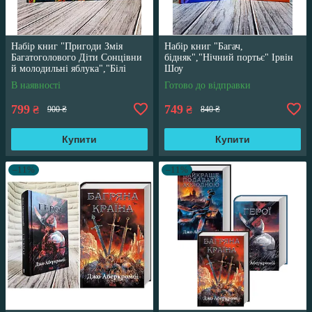
Набір книг "Пригоди Змія
Набір книг "Багач,
Багатоголового Діти Сонцівни
бідняк","Нічний портьє" Ірвін
й молодильні яблука","Білі
Шоу
перлини для Білої Королеви"
В наявності
Готово до відправки
799
749
₴
₴
900 ₴
840 ₴
Купити
Купити
–11%
–11%