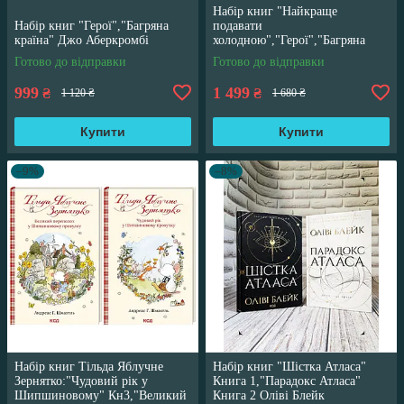
Набір книг "Найкраще
Набір книг "Герої","Багряна
подавати
країна" Джо Аберкромбі
холодною","Герої","Багряна
країна" Джо Аберкромбі
Готово до відправки
Готово до відправки
999
1 499
₴
₴
1 120 ₴
1 680 ₴
Купити
Купити
–9%
–8%
Набір книг Тільда Яблучне
Набір книг "Шістка Атласа"
Зернятко:"Чудовий рік у
Книга 1,"Парадокс Атласа"
Шипшиновому" Кн3,"Великий
Книга 2 Оліві Блейк