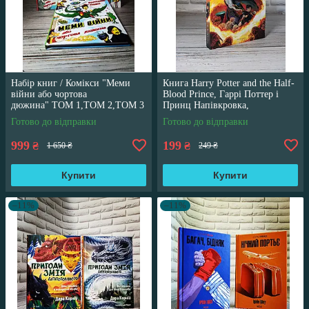
Набір книг / Комікси "Меми
Книга Harry Potter and the Half-
війни або чортова
Blood Prince, Гаррі Поттер і
дюжина" ТОМ 1,ТОМ 2,ТОМ 3
Принц Напівкровка,
Трегуб Ганна
англійською мовою
Готово до відправки
Готово до відправки
999
199
₴
₴
1 650 ₴
249 ₴
Купити
Купити
–11%
–11%