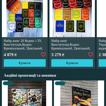
Набір книг 20 Кодекс і ЗУ,
Набір книг
Набі
Конституція,Кодекс
Конституція,Кодекс
Укра
Кримінальний, Цивільний,
Кримінальний, Цивільний,
коде
Господарський, Сімейний,
Сімейний, Господарський,
"Гос
4 879
3 279
2 3
₴
₴
Конвенція
Військовий,Дорожній рух
Укра
Купити
Купити
Акційні пропозиції та новинки
–39%
–20%