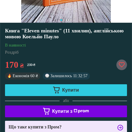
Книга "Eleven minutes" (11 хвилин), англійською
мовою Коельйо Пауло
В наявності
Роздріб
170
₴
230 ₴
Економія
60 ₴
Залишилось
11:32:56
Купити
або
Купити з
Що таке купити з Пром?