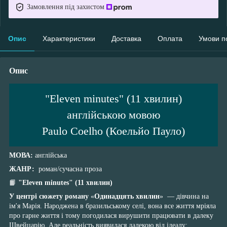
Замовлення під захистом
Опис
Характеристики
Доставка
Оплата
Умови п
Опис
"Eleven minutes" (11 хвилин)
англійською мовою
Paulo Coelho (Коельйо Пауло)
МОВА:
англійська
ЖАНР:
роман/сучасна проза
📙
"Eleven minutes" (11 хвилин)
У центрі сюжету роману
«
Одинадцять хвилин
» — дівчина на
ім'я Марія. Народжена в бразильському селі, вона все життя мріяла
про гарне життя і тому погодилася вирушити працювати в далеку
Швейцарію. Але реальність виявилася далекою від ідеалу: