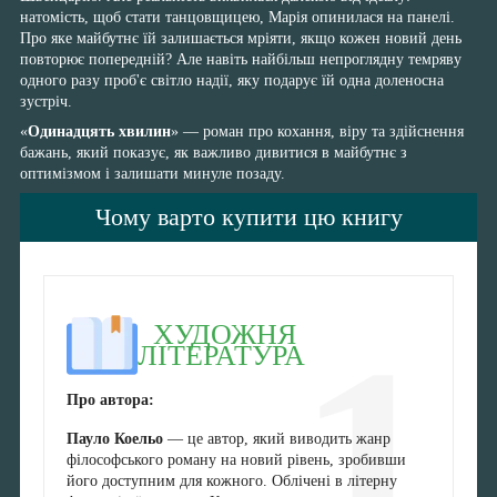
натомість, щоб стати танцовщицею, Марія опинилася на панелі.
Про яке майбутнє їй залишається мріяти, якщо кожен новий день
повторює попередній? Але навіть найбільш непроглядну темряву
одного разу проб'є світло надії, яку подарує їй одна доленосна
зустріч.
«
Одинадцять хвилин
» — роман про кохання, віру та здійснення
бажань, який показує, як важливо дивитися в майбутнє з
оптимізмом і залишати минуле позаду.
Чому варто купити цю книгу
1
ХУДОЖНЯ
ЛІТЕРАТУРА
Про автора:
Пауло Коельо
— це автор, який виводить жанр
філософського роману на новий рівень, зробивши
його доступним для кожного. Облічені в літерну