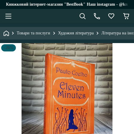
Книжковий інтернет-магазин "BestBook" Наш instagram - @knigi_
Товари та послуги
Художня література
Література на ін
–26%