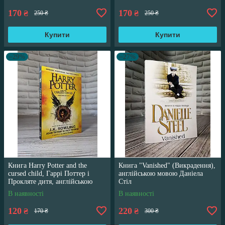
170
170
₴
₴
250 ₴
250 ₴
Купити
Купити
–29%
–27%
Книга Harry Potter and the
Книга "Vanished" (Викрадення),
cursed child, Гаррі Поттер і
англійською мовою Даніела
Прокляте дитя, англійською
Стіл
мовою
В наявності
В наявності
120
220
₴
₴
170 ₴
300 ₴