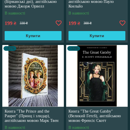
(Бірманські дні), англійською
англійською мовою Пауло
мовою Джорж Орвелл
Коельйо
В наявності
В наявності
199
199
₴
₴
330 ₴
300 ₴
Купити
Купити
–32%
–32%
Книга "The Prince and the
Книга "The Great Gatsby"
Pauper" (Принц і злидар),
(Великий Гетсб), англійською
англійською мовою Марк Твен
мовою Френсіс Скотт
Фіцджеральд
В наявності
В наявності