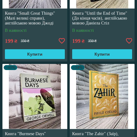
Книга "Small Great Things"
Книга "Until the End of Time"
(Малі великі справи),
(До кінця часів), англійською
англійською мовою Джоді
мовою Даніела Стіл
Піколт
В наявності
В наявності
199
199
₴
₴
350 ₴
350 ₴
Купити
Купити
–40%
–34%
Книга "Burmese Days"
Книга "The Zahir" (Заїр),