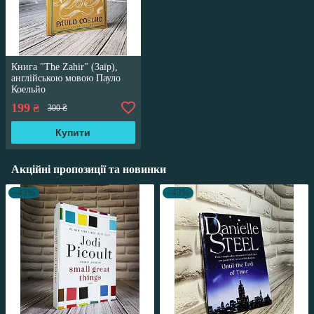
Книга "The Zahir" (Заїр),
англійською мовою Пауло
Коельйо
199
₴
300 ₴
Купити
Акційні пропозиції та новинки
–43%
–43%