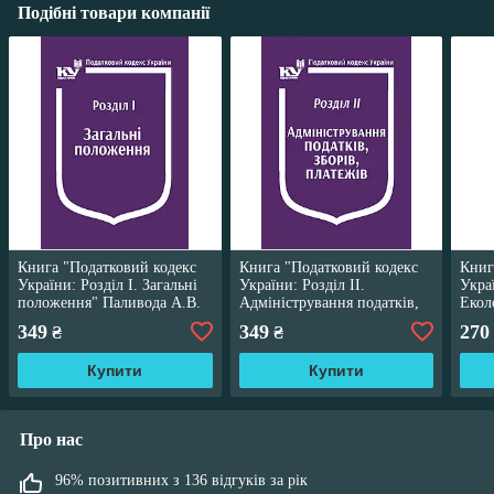
Подібні товари компанії
Книга "Податковий кодекс
Книга "Податковий кодекс
Книг
України: Розділ І. Загальні
України: Розділ ІІ.
Украї
положення" Паливода А.В.
Адміністрування податків,
Екол
зборів, платежів" Паливода
IX. 
349
349
270
₴
₴
А.В.
А.В.
Купити
Купити
Про нас
96% позитивних з 136 відгуків за рік