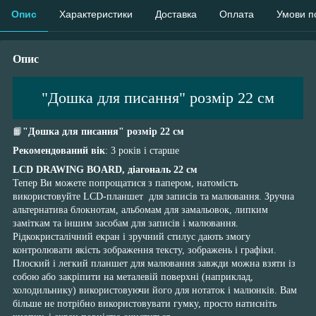
Опис
Характеристики
Доставка
Оплата
Умови п
Опис
"Дошка для писання" розмір 22 см
📙
"Дошка для писання" розмір 22 см
Рекомендований вік
: 3 років і старше
LCD DRAWING BOARD, діагональ 22 см
Тепер Ви можете попрощатися з папером, натомість
використовуйте LCD-планшет для записів та малювання. Зручна
альтернатива блокнотам, альбомам для замальовок, липким
заміткам та іншим засобам для записів і малювання.
Рідкокристалічний екран і зручний стилус дають змогу
контролювати якість зображення тексту, зображень і графіки.
Плоский і легкий планшет для малювання завжди можна взяти із
собою або закріпити на металевій поверхні (наприклад,
холодильнику) використовуючи його для нотаток і малюнків. Вам
більше не потрібно використовувати гумку, просто натисніть