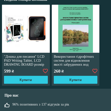
"Дошка для писання" LCD
Використання гідрофітних
PAD Writing Tablet, LCD
систем для відновлення
DRAWING BOARD розмір
якості забруднених вод
26.5 см
Міхєєв О.М., Маджд С.М
599
260
₴
₴
Купити
Купити
Про нас
96% позитивних з 137 відгуків за рік