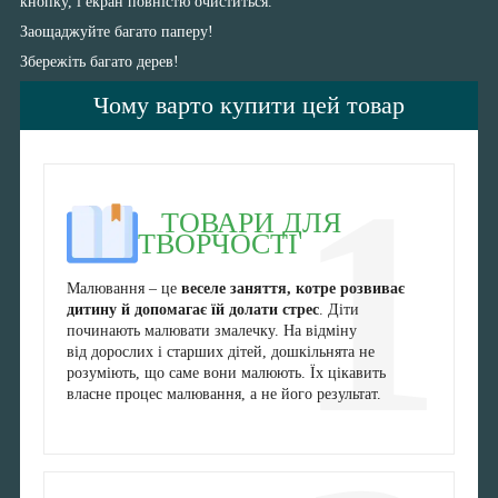
кнопку, і екран повністю очиститься.
Заощаджуйте багато паперу!
Збережіть багато дерев!
Чому варто купити цей товар
1
ТОВАРИ ДЛЯ
ТВОРЧОСТІ
Малювання – це
веселе заняття, котре розвиває
дитину й допомагає їй долати стрес
. Діти
починають малювати змалечку. На відміну
від дорослих і старших дітей, дошкільнята не
розуміють, що саме вони малюють. Їх цікавить
власне процес малювання, а не його результат.