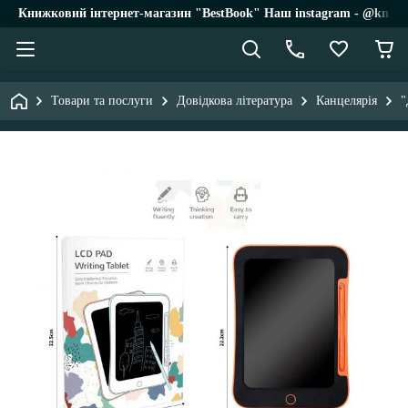
Книжковий інтернет-магазин "BestBook" Наш instagram - @knigi_
Товари та послуги
Довідкова література
Канцелярія
"