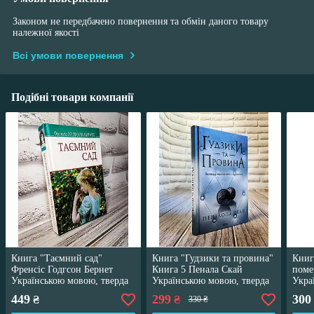
Законом не передбачено повернення та обмін даного товару
належної якості
Всі умови повернення
Подібні товари компанії
Книга "Таємний сад"
Книга "Гудзики та провина"
Книг
Френсіс Годгсон Бернет
Книга 5 Пенала Скай
поме
Українською мовою, тверда
Українською мовою, тверда
Укра
обкладинка
обкладинка
обкл
449
299
300
₴
₴
330 ₴