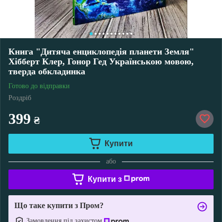
Книга "Дитяча енциклопедія планети Земля"
Хібберт Клер, Гонор Гед Українською мовою,
тверда обкладинка
Готово до відправки
Роздріб
399
₴
Купити
або
Купити з
Що таке купити з Пром?
Замовлення під захистом