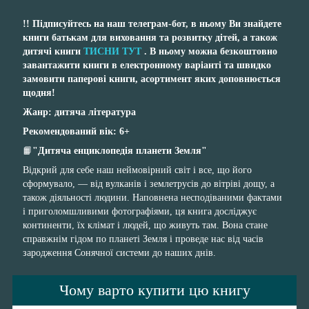
!! Підписуйтесь на наш телеграм-бот, в ньому Ви знайдете
книги батькам для виховання та розвитку дітей, а також
дитячі книги
ТИСНИ ТУТ
. В ньому можна безкоштовно
завантажити книги в електронному варіанті та швидко
замовити паперові книги, асортимент яких доповнюється
щодня!
Жанр: дитяча література
Рекомендований вік: 6+
📙
"Дитяча енциклопедія планети Земля"
Відкрий для себе наш неймовірний світ і все, що його
сформувало, — від вулканів і землетрусів до вітріві дощу, а
також діяльності людини. Наповнена несподіваними фактами
і приголомшливими фотографіями, ця книга досліджує
континенти, їх клімат і людей, що живуть там. Вона стане
справжнім гідом по планеті Земля і проведе нас від часів
зародження Сонячної системи до наших днів.
Чому варто купити цю книгу