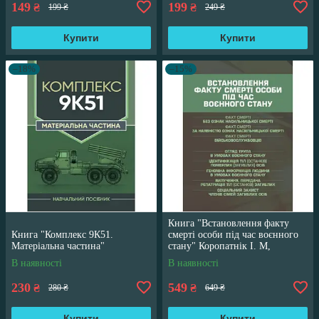
149
199
₴
₴
199 ₴
249 ₴
Купити
Купити
–18%
–15%
Книга "Встановлення факту
Книга "Комплекс 9К51.
смерті особи під час воєнного
Матеріальна частина"
стану" Коропатнік І. М,
Микитюк М. А
В наявності
В наявності
230
549
₴
₴
280 ₴
649 ₴
Купити
Купити