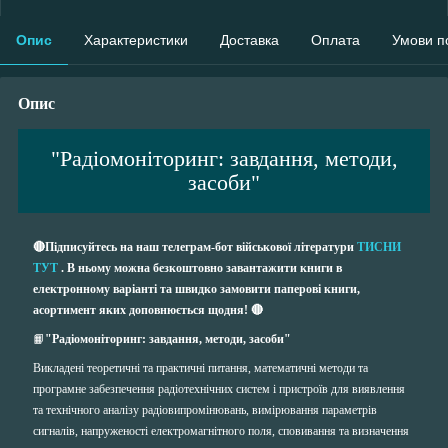
Опис
Характеристики
Доставка
Оплата
Умови п
Опис
"Радіомоніторинг: завдання, методи,
засоби"
🔴Підписуйтесь на наш телеграм-бот військової літератури
ТИСНИ
ТУТ
. В ньому можна безкоштовно завантажити книги в
електронному варіанті та швидко замовити паперові книги,
асортимент яких доповнюється щодня! 🔴
📙
"Радіомоніторинг: завдання, методи, засоби"
Викладені теоретичні та практичні питання, математичні методи та
програмне забезпечення радіотехнічних систем і пристроїв для виявлення
та технічного аналізу радіовипромінювань, вимірювання параметрів
сигналів, напруженості електромагнітного поля, сповивання та визначення