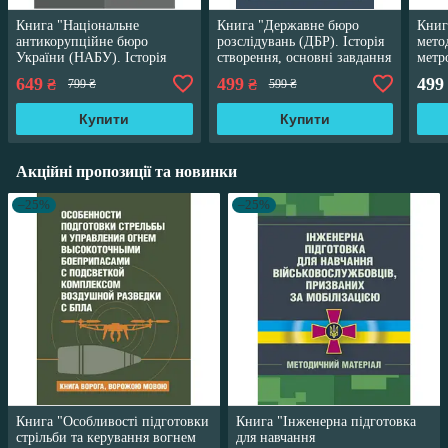
Книга "Національне
Книга "Державне бюро
Книг
антикорупційне бюро
розслідувань (ДБР). Історія
мето
України (НАБУ). Історія
створення, основні завдання
метр
створення, основні завдання
та компетенція"
Е.І. 
649
499
499
₴
₴
799 ₴
599 ₴
та компетенція"
Купити
Купити
Акційні пропозиції та новинки
–25%
–25%
Книга "Особливості підготовки
Книга "Інженерна підготовка
стрільби та керування вогнем
для навчання