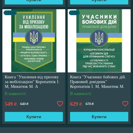
–15%
–7%
Книга "Ухилення від призову
Книга "Учасники бойових дій.
за мобілізацією" Коропатнік І.
Правовий довідник"
М, Микитюк М. А
Коропатнік І. М, Микитюк М.
А
В наявності
В наявності
549
629
₴
₴
649 ₴
679 ₴
Купити
Купити