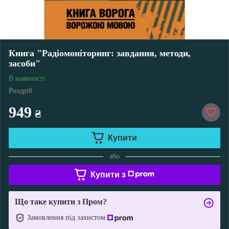
Книга "Радіомоніторинг: завдання, методи,
засоби"
В наявності
Роздріб
949
₴
Купити
або
Купити з
Що таке купити з Пром?
Замовлення під захистом