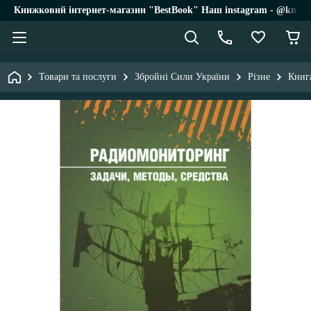
Книжковий інтернет-магазин "BestBook" Наш instagram - @knigi_
Товари та послуги
Збройні Сили України
Різне
Книга