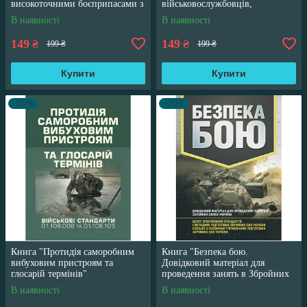
високоточними боєприпасами з
військовослужбовців,
підсвіткою комплексом"
призваних за мобілізацією"
В наявності
В наявності
149
149
₴
₴
199 ₴
199 ₴
Купити
Купити
–25%
–20%
Книга "Протидія саморобним
Книга "Безпека бою.
вибуховим пристроям та
Довідковий матеріал для
глосарій термінів"
проведення занять в Збройних
силах України"
В наявності
В наявності