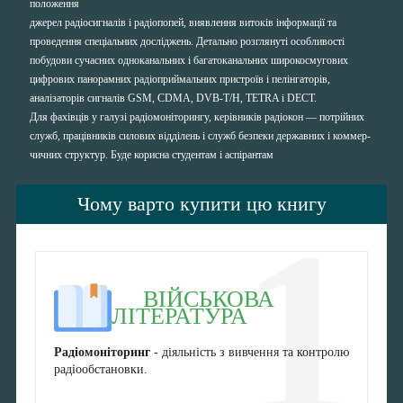
положення
джерел радіосигналів і радіопопей, виявлення витоків інформації та
проведення спеціальних досліджень. Детально розглянуті особливості
побудови сучасних одноканальних і багатоканальних широкосмугових
цифрових панорамних радіоприймальних пристроїв і пелінгаторів,
аналізаторів сигналів GSM, CDMA, DVB-T/H, TETRA і DECT.
Для фахівців у галузі радіомоніторингу, керівників радіокон — потрійних
служб, працівників силових відділень і служб безпеки державних і коммер-
чичних структур. Буде корисна студентам і аспірантам
Чому варто купити цю книгу
1
ВІЙСЬКОВА
ЛІТЕРАТУРА
Радіомоніторинг
- діяльність з вивчення та контролю
радіообстановки.