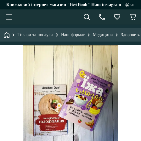
Книжковий інтернет-магазин "BestBook" Наш instagram - @knigi_
Товари та послуги
Наш формат
Медицина
Здорове х