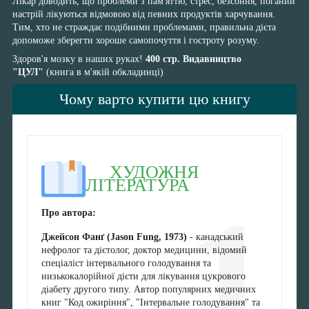
Лікар доводить, що проблеми з пам'яттю, стрес, безсоння, поганий
настрій лікуються відмовою від певних продуктів харчування.
Тим, хто не страждає подібними проблемами, правильна дієта
допоможе зберегти хороше самопочуття і гостроту розуму.
Здоров'я мозку в наших руках!
400 стр. Видавництво
"ЦУЛ"
(книга в м'якій обкладинці)
Чому варто купити цю книгу
ХУДОЖНЯ
ЛІТЕРАТУРА
1
Про автора:
Джейсон Фанґ (Jason Fung, 1973)
- канадський
нефролог та дієтолог, доктор медицини, відомий
спеціаліст інтервального голодування та
низькокалорійної дієти для лікування цукрового
діабету другого типу. Автор популярних медичних
книг "Код ожиріння", "Інтервальне голодування" та