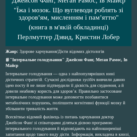
Джейсон Фанг, Меган Рамос, Ів Майєр
"Їжа і мозок. Що вуглеводи роблять зі
здоров’ям, мисленням і пам’яттю"
(книга в м'якій обкладинці)
Перлмуттер Дэвид, Кристин Лобер
Жанр:
Здорове харчування/Дієти відомих дієтологів
📙
"Інтервальне голодування" Джейсон Фанг, Меган Рамос, Ів
Майєр
Інтервальне голодування — одна з найпопулярніших нині
дієтичних стратегій. Сучасні дослідники зусібіч вивчили давню
ідею посту й не лише підтвердили її дієвість для схуднення, а й
довели неабияку користь для здоров’я. Правильно застосоване
інтервальне голодування може допомогти позбавитися
метаболічних порушень, поліпшити когнітивні функції мозку й
збільшити тривалість життя.
Всесвітньо відомий фахівець із питань харчування доктор
Джейсон Фанґ зі співаторами діляться дієвою програмою
інтервального голодування й відповідають на найпоширеніші
запитання щодо такого виду дієти. Інформація, викладена в книзі,