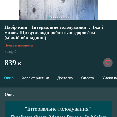
Набір книг "Інтервальне голодування","Їжа і
мозок. Що вуглеводи роблять зі здоров’ям"
(м'якій обкладинці)
Немає в наявності
Роздріб
839
₴
Опис
Характеристики
Доставка
Оплата
Умови п
Опис
"Інтервальне голодування"