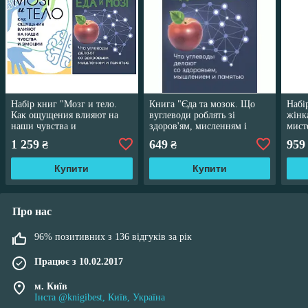
Набір книг "Мозг и тело.
Книга "Єда та мозок. Що
Набі
Как ощущения влияют на
вуглеводи роблять зі
жінка
наши чувства и
здоров'ям, мисленням і
мист
эмоции","Еда и мозг. Що
пам'яттю " Перлмутер Девід,
сgкс
1 259
649
959
₴
₴
вуглеводи роблять зі
Крижина Лоберг
займ
здоров'ям"
обкл
Купити
Купити
Про нас
96% позитивних з 136 відгуків за рік
Працює з 10.02.2017
м. Київ
Інста @knigibest, Київ, Україна