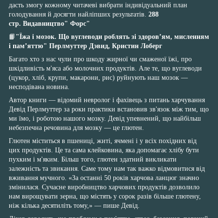
дасть змогу кожному читачеві вибрати індивідуальний план
голодування й досягти найліпших результатів.
288
стр. Видавництво" Форс"
📙
"Їжа і мозок. Що вуглеводи роблять зі здоров’ям, мисленням
і пам’яттю" Перлмуттер Дэвид, Кристин Лоберг
Багато хто з нас чули про шкоду жирної чи смаженої їжі, про
шкідливість м'яса або молочних продуктів. Але те, що вуглеводи
(цукор, хліб, крупи, макарони, рис) руйнують наш мозок —
несподівана новина.
Автор книги — відомий невролог і фахівець з питань харчування
Девід Перлмуттер за роки практики встановив зв'язок між тим, що
ми їмо, і роботою нашого мозку. Девід упевнений, що найбільш
небезпечна речовина для мозку — це глютен.
Глютен міститься в пшениці, житі, ячмені і у всіх похідних від
цих продуктів. Це та сама клейковина, яка допомагає хлібу бути
пухким і м'яким. Більш того, глютен здатний викликати
залежність та звикання. Саме тому нам так важко відмовитися від
вживання мучного. «За останні 50 років харчова ланцюг значно
змінилася. Сучасне виробництво харчових продуктів дозволило
нам вирощувати зерна, що містять у сорок разів більше глютену,
ніж кілька десятиліть тому,» — пише Девід.