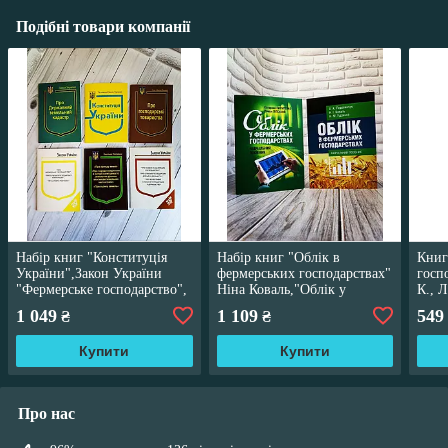
Подібні товари компанії
Набір книг "Конституція
Набір книг "Облік в
Книг
України",Закон України
фермерських господарствах"
госп
"Фермерське господарство",
Ніна Коваль,"Облік у
К., Л
"Оцінку земель",
фермерських господарствах"
1 049
1 109
549
₴
₴
"Земельний кадастр"
Купити
Купити
Про нас