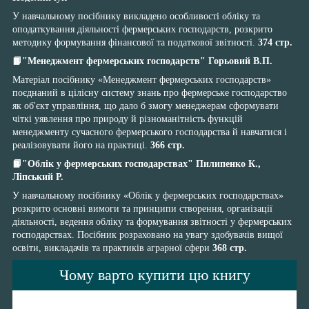
У навчальному посібнику викладено особливості обліку та
оподаткування діяльності фермерських господарств, розкрито
методику формування фінансової та податкової звітності.
374 стр.
📙"Менеджмент фермерських господарств" Горьовий В.П.
Матеріал посібнику «Менеджмент фермерських господарств»
поєднаний в цілісну систему знань про фермерське господарство
як об'єкт управління, що дало б змогу менеджерам сформувати
чіткі уявлення про природу й різноманітність функцій
менеджменту сучасного фермерського господарства й навчатися і
реалізовувати його на практиці.
366 стр.
📙"Облік у фермерських господарствах" Пилипенко К.,
Ліпський Р.
У навчальному посібнику «Облік у фермерських господарствах»
розкрито основні вимоги та принципи створення, організації
діяльності, ведення обліку та формування звітності у фермерських
господарствах. Посібник розраховано на увагу здобувачів вищої
освіти, викладачів та практиків аграрної сфери
368 стр.
Чому варто купити цю книгу