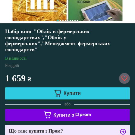
Набір книг "Облік в фермерських
господарствах","Облік у
фермерських","Менеджмент фермерських
господарств"
В наявності
Роздріб
1 659
₴
Купити
або
Купити з
Що таке купити з Пром?