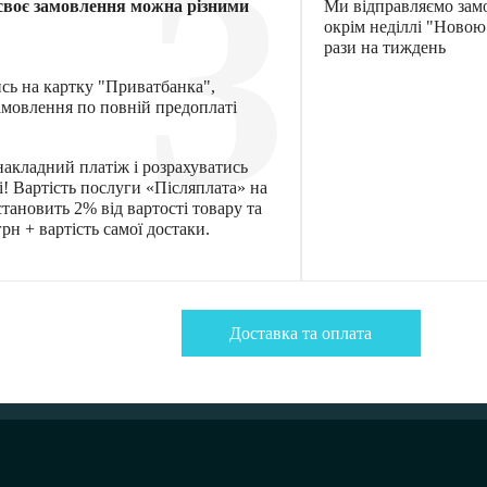
3
своє замовлення можна різними
Ми відправляємо зам
окрім неділлі "Ново
рази на тиждень
ись на картку "Приватбанка",
мовлення по повній предоплаті
акладний платіж і розрахуватись
! Вартість послуги «Післяплата» на
тановить 2% від вартості товару та
рн + вартість самої достаки.
Доставка та оплата