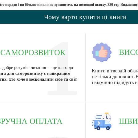
йте поради і ви більше ніколи не зупинитесь на половині шляху. 320 стр Видавн
Чому варто купити ці книги
1
ВИС
АМОРОЗВИТОК
ь добре розуміє: читання — це ключ до
Книги в твердій обкл
ига для саморозвитку є найкращим
не тільки доповнять 
тих, хто хоче вдосконалити себе та світ
і відмінно підійдуть 
ЗРУЧНА ОПЛАТА
ШВИ