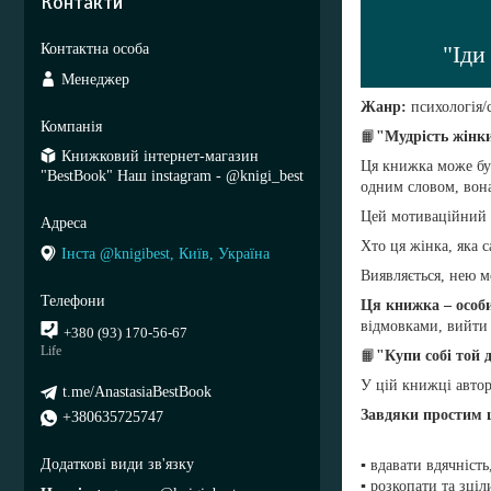
Контакти
"Іди
Менеджер
Жанр:
психологія/
📙
"Мудрість жінк
Книжковий інтернет-магазин
Ця книжка може бут
"BestBook" Наш instagram - @knigi_best
одним словом, вона
Цей мотиваційний і
Хто ця жінка, яка с
Інста @knigibest, Київ, Україна
Виявляється, нею м
Ця книжка – особ
відмовками, вийти 
+380 (93) 170-56-67
Life
📙
"Купи собі той 
У цій книжці автор
t.me/AnastasiaBestBook
Завдяки простим щ
+380635725747
▪️ вдавати вдячніст
▪️ розкопати та зц