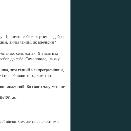
у. Принести себе в жертву — добре,
нім, вичавленим, як апельсин?
омпанію, сенс життя. Я висів над
любов до себе. Самоповага, на яку
цінка, якої гідний найпрекрасніший,
 і полюбивши того, ким ти є.
опоможу тобі. Бо свого часу мені не
30x180 мм
ошої дівчинки», жити за власними