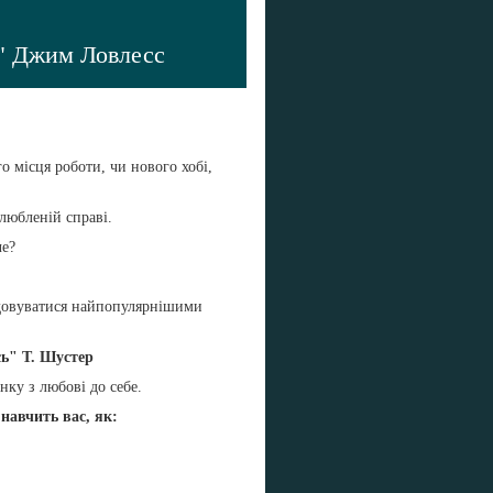
ш" Джим Ловлесс
 місця роботи, чи нового хобі,
любленій справі.
че?
авдовуватися найпопулярнішими
сь" Т. Шустер
нку з любові до себе.
навчить вас, як: