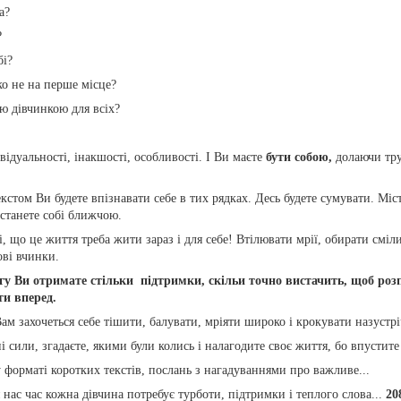
а?
?
бі?
еко не на перше місце?
ою дівчинкою для всіх?
ивідуальності, інакшості, особливості. І Ви маєте
бути собою,
долаючи тру
.
екстом Ви будете впізнавати себе в тих рядках. Десь будете сумувати. Міс
 станете собі ближчою.
, що це життя треба жити зараз і для себе! Втілювати мрії, обирати сміли
ові вчинки.
у Ви отримате стільки підтримки, скільи точно вистачить, щоб розп
ти вперед.
ам захочеться себе тішити, балувати, мріяти широко і крокувати назустр
і сили, згадаєте, якими були колись і налагодите своє життя, бо впустит
 форматі коротких текстів, послань з нагадуваннями про важливе...
 нас час кожна дівчина потребує турботи, підтримки і теплого слова...
20