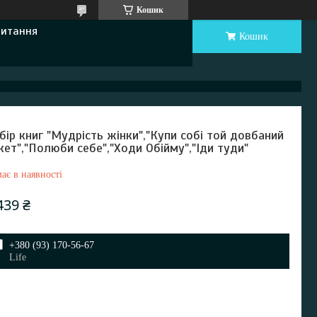
Кошик
Питання
Кошик
бір книг "Мудрість жінки","Купи собі той довбаний
кет","Полюби себе","Ходи Обійму","Іди туди"
ає в наявності
439 ₴
+380 (93) 170-56-67
Life