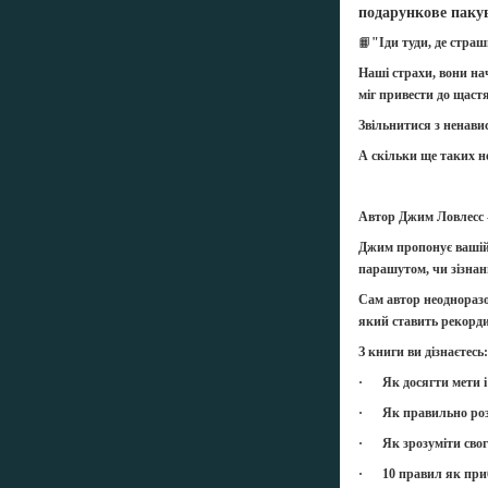
подарункове паку
📙
"Іди туди, де стра
Наші страхи, вони нач
міг привести до щастя
Звільнитися з ненавис
А скільки ще таких н
Автор Джим Ловлесс -
Джим пропонує вашій у
парашутом, чи зізнан
Сам автор неодноразо
який ставить рекорди
З книги ви дізнаєтесь:
· Як досягти мети і 
· Як правильно роз
· Як зрозуміти свог
· 10 правил як приб