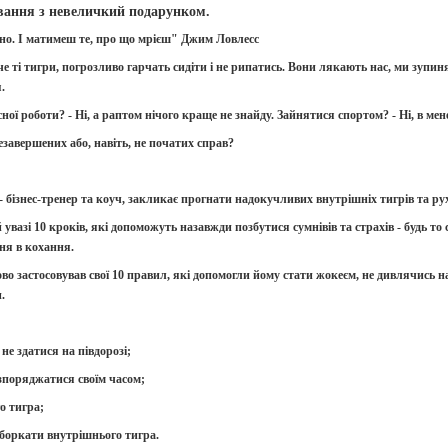
вання з невеличкий подарунком.
шно. І матимеш те, про що мрієш" Джим Ловлесс
е ті тигри, погрозливо гарчать сидіти і не рипатись. Вони лякають нас, ми зупин
.
ної роботи? - Ні, а раптом нічого краще не знайду. Зайнятися спортом? - Ні, в мене
езавершених або, навіть, не початих справ?
 бізнес-тренер та коуч, закликає прогнати надокучливих внутрішніх тигрів та рух
вазі 10 кроків, які допоможуть назавжди позбутися сумнівів та страхів - будь то с
ня в кохання.
во застосовував свої 10 правил, які допомогли йому стати жокеєм, не дивлячись н
.
не здатися на півдорозі;
поряджатися своїм часом;
о тигра;
оркати внутрішнього тигра.