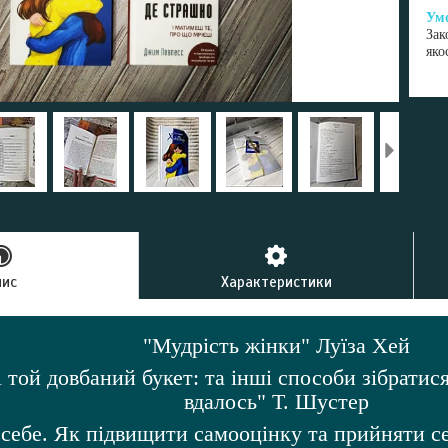
Зак
яко
пис
Характеристики
"Мудрість жінки" Луїза Хей
 той довбаний букет: та інші способи зібратися
вдалось" Т. Шустер
себе. Як підвищити самооцінку та прийняти се