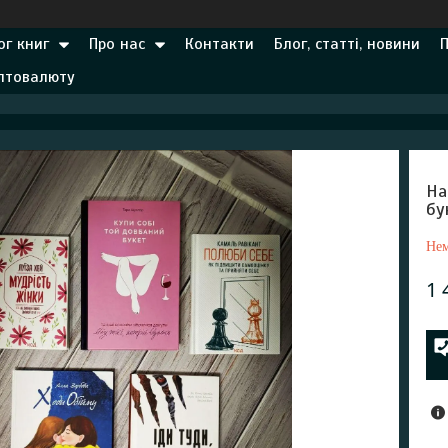
ог книг
Про нас
Контакти
Блог, статті, новини
иптовалюту
На
бу
Нем
1 