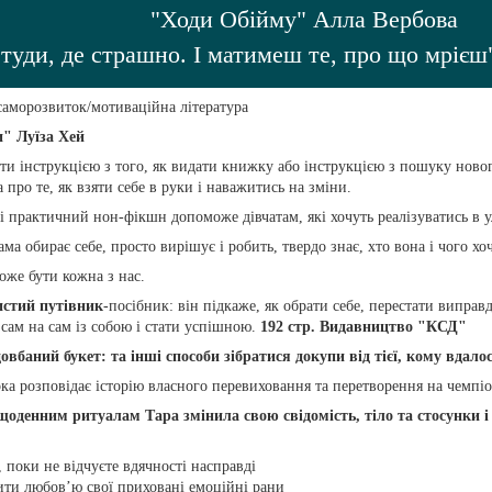
"Ходи Обійму" Алла Вербова
 туди, де страшно. І матимеш те, про що мріє
саморозвиток/мотиваційна література
и" Луїза Хей
и інструкцією з того, як видати книжку або інструкцією з пошуку нового
 про те, як взяти себе в руки і наважитись на зміни.
 практичний нон-фікшн допоможе дівчатам, які хочуть реалізуватись в у
ама обирає себе, просто вирішує і робить, твердо знає, хто вона і чого хо
оже бути кожна з нас.
истий путівник
-посібник: він підкаже, як обрати себе, перестати випр
сам на сам із собою і стати успішною.
192 стр.
Видавництво "КСД"
довбаний букет: та інші способи зібратися докупи від тієї, кому вдало
ка розповідає історію власного перевиховання та перетворення на чемпіо
оденним ритуалам Тара змінила свою свідомість, тіло та стосунки і 
ь, поки не відчуєте вдячності насправді
ілити любов’ю свої приховані емоційні рани