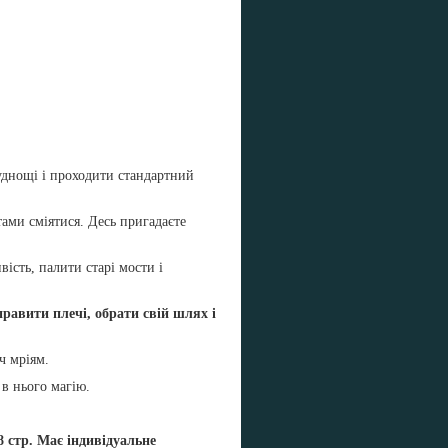
днощі і проходити стандартний
тами сміятися. Десь пригадаєте
вість, палити старі мости і
равити плечі, обрати свій шлях і
іч мріям.
е в нього магію.
8 стр. Має індивідуальне