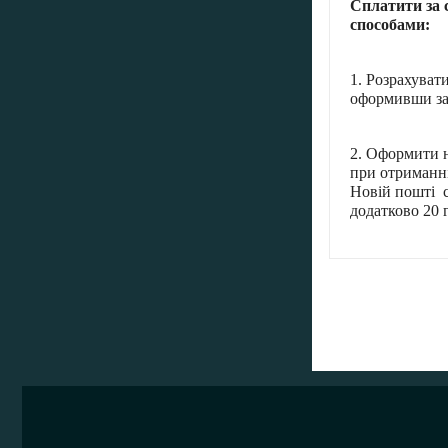
Сплатити за 
способами:
1. Розрахуват
оформивши за
2. Оформити н
при отриманні
Новій пошті с
додатково 20 г