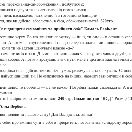
ідомі переконання-самообмеження і позбутися їх
рішнього недруга та захиститися від самокритики
ен день наснажено, натхненно й з готовністю блищати
иття, яке ви дійсно, абсолютно, в біса, обожнюватимете!
320стр.
Як підвищити самооцінку та прийняти себе" Камаль Равікант
станню чергу. Бо так звикли: спочатку — інші, ти сам — в останню черг
ано. А потім — спустошення. І на що тепер ти здатен, лишившись порож
коли ти не здатен шанувати власне «я»?
к само не вмів цього. Днями апатично лежав у ліжку, втрачаючи друзів, к
ши собою. А потім я зрозумів: витягнути мене з цієї ями здатна тільки 
нас.
амооцінка стала дійсно твоєю. Без чужих резюмувань та очікувань. Самоо
 найуспішніший ти. Не озираючись на інших, нарешті зазирнувши в себе
й шлях, то побачиш — це не важко. Потрібна тільки самовіддача. А я д
дтримки.
тя. І я вірю: воно змінить твоє.
240 стр. Видавництво "КСД"
Розмір
1
 Алла Вербова
ої половини нашого світу! Для Вас дівчата, жінки!
 себе, про вміння бути в себе в пріоритеті, позбавитись «синдрому хор