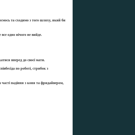
яємось та сходимо з того шляху, який би
 все одно нічого не вийде.
атися вперед до своєї мати.
півбесіда по роботі, стрибок з
а часті падіння з коня та фридайвером,