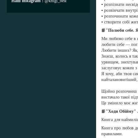
Наш instagram
@knigi_best
▪️ розпізнати несв
▪️ розвінчати внут
▪️ розпочинати кож
▪️ створити собі ж
📙
"Полюби себе. 
Ми любимо себе в о
любити себе — пог
Любити інших? Як, 
Знаєш, колись я та
урвищем, знехтував
заслуговує кожен з 
Я хочу, аби твоя с
найталановитіший,
Щойно розпочнеш це
вистачало такої пі
Це змінило моє жит
📙
"Ходи Обійму"
Книга для наймиліш
Книга про любов до
правилами.