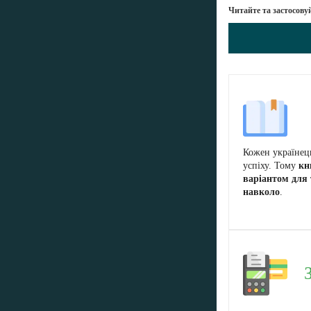
Читайте та застосову
С
Кожен українец
успіху. Тому
кн
варіантом для 
навколо
.