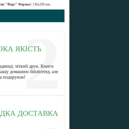
ицтво "Форс" Формат:
130x200 мм
2
ОКА ЯКІСТЬ
адинці, чіткий друк. Книги
Вашу домашню бібліотеку, але
на подарунок!
ДКА ДОСТАВКА