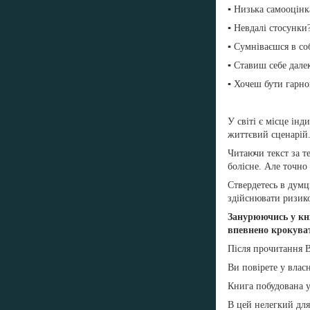
▪️ Низька самооцінк
▪️ Невдалі стосунки
▪️ Сумніваєшся в со
▪️ Ставиш себе дал
▪️ Хочеш бути гарн
У світі є місце інд
життєвий сценарій
Читаючи текст за т
болісне. Але точно
Ствердетесь в думці
здійснювати ризик
Занурюючись у кнг
впевнено крокува
Після прочитання В
Ви повірете у власн
Книга побудована у
В цей нелегкий для