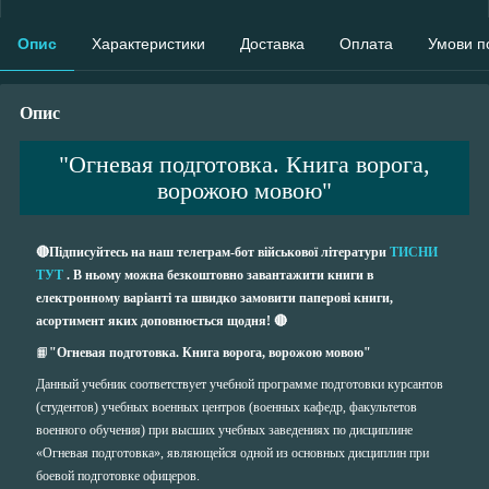
Опис
Характеристики
Доставка
Оплата
Умови п
Опис
"Огневая подготовка. Книга ворога,
ворожою мовою"
🔴Підписуйтесь на наш телеграм-бот військової літератури
ТИСНИ
ТУТ
. В ньому можна безкоштовно завантажити книги в
електронному варіанті та швидко замовити паперові книги,
асортимент яких доповнюється щодня! 🔴
📙
"Огневая подготовка. Книга ворога, ворожою мовою"
Данный учебник соответствует учебной программе подготовки курсантов
(студентов) учебных военных центров (военных кафедр, факультетов
военного обучения) при высших учебных заведениях по дисциплине
«Огневая подготовка», являющейся одной из основных дисциплин при
боевой подготовке офицеров.