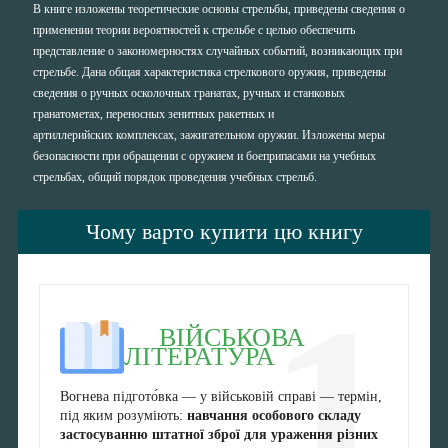
В книге изложены теоретические основы стрельбы, приведены сведения о
применении теории вероятностей к стрельбе с целью обеспечить
представление о закономерностях случайных событий, возникающих при
стрельбе. Дана общая характеристика стрелкового оружия, приведены
сведения о ручных осколочных гранатах, ручных и станковых
гранатометах, переносных зенитных ракетных и
артиллерийских комплексах, зажигательном оружии. Изложены меры
безопасности при обращении с оружием и боеприпасами на учебных
стрельбах, общий порядок проведения учебных стрельб.
Чому варто купити цю книгу
1
ВІЙСЬКОВА
ЛІТЕРАТУРА
Вогнева підгото́вка — у військовій справі — термін,
під яким розуміють:
навчання особового складу
застосуванню штатної зброї для ураження різних