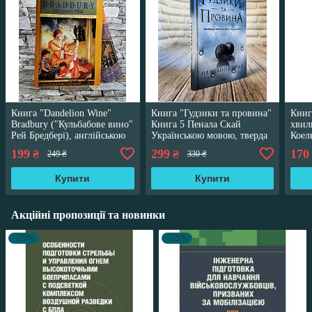
Книга "Dandelion Wine"
Книга "Гудзики та провина"
Книг
Bradbury ("Кульбабове вино"
Книга 5 Пенала Скай
хвил
Рей Бредбері), англійською
Українською мовою, тверда
Коел
мовою
обкладинка
199
299
170
₴
₴
249 ₴
330 ₴
Купити
Купити
Акційні пропозиції та новинки
–25%
–25%