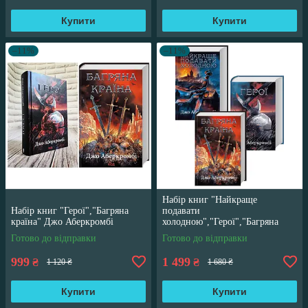
Купити
Купити
–11%
–11%
Набір книг "Найкраще
Набір книг "Герої","Багряна
подавати
країна" Джо Аберкромбі
холодною","Герої","Багряна
країна" Джо Аберкромбі
Готово до відправки
Готово до відправки
999
1 499
₴
₴
1 120 ₴
1 680 ₴
Купити
Купити