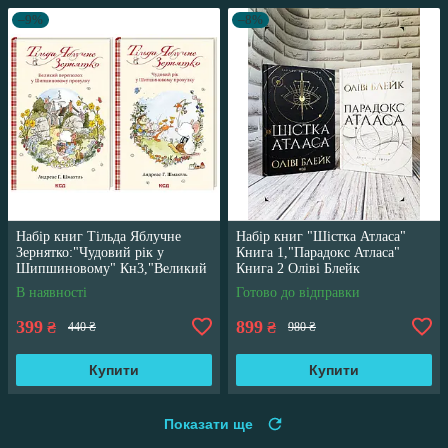
–9%
–8%
Набір книг Тільда Яблучне
Набір книг "Шістка Атласа"
Зернятко:"Чудовий рік у
Книга 1,"Парадокс Атласа"
Шипшиновому" Кн3,"Великий
Книга 2 Оліві Блейк
переполох" Кн 4
В наявності
Готово до відправки
399
899
₴
₴
440 ₴
980 ₴
Купити
Купити
Показати ще