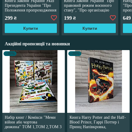
Книга Закони України Указ
Книга Закони України "Про
Набі
Президента України "Про
правовий режим воєнного
"Про
Положення пропроходження
стану", "Про організацію
проп
громадянами України
трудових відносин в
прав
299
199
649
₴
₴
військової"
умовах"
"Пор
Купити
Купити
Акційні пропозиції та новинки
–39%
–20%
Набір книг / Комікси "Меми
Книга Harry Potter and the Half-
війни або чортова
Blood Prince, Гаррі Поттер і
дюжина" ТОМ 1,ТОМ 2,ТОМ 3
Принц Напівкровка,
Трегуб Ганна
англійською мовою