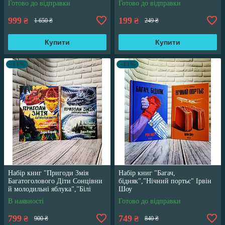
Готово до відправки
Готово до відправки
999
199
₴
₴
1 650 ₴
249 ₴
Купити
Купити
–11%
–11%
Набір книг "Пригоди Змія
Набір книг "Багач,
Багатоголового Діти Сонцівни
бідняк","Нічний портьє" Ірвін
й молодильні яблука","Білі
Шоу
перлини для Білої Королеви"
В наявності
Готово до відправки
799
749
₴
₴
900 ₴
840 ₴