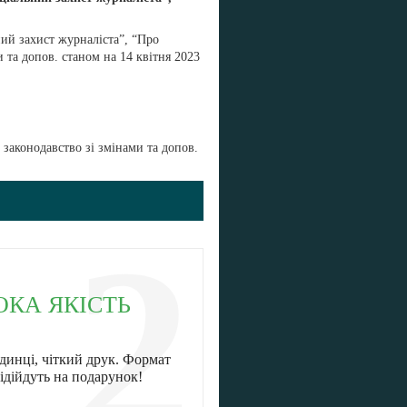
ний захист журналіста”, “Про
 та допов. станом на 14 квітня 2023
 законодавство зі змінами та допов.
2
ОКА ЯКІСТЬ
динці, чіткий друк. Формат
ідійдуть на подарунок!