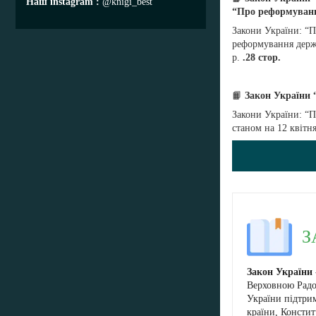
Наш instagram
@knigi_best
“Про реформуванн
Закони України: “П
реформування держа
р.
.28 стор.
📙
Закон України 
Закони України: “П
станом на 12 квітня
ЗА
Закон України
Верховною Радо
України підтри
країни, Консти