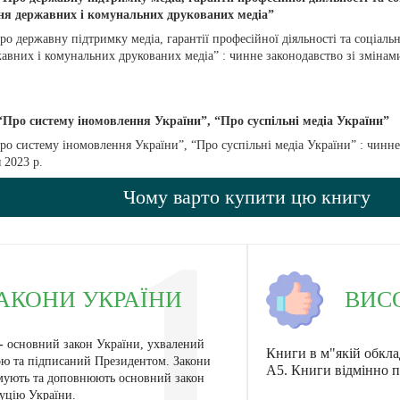
я державних і комунальних друкованих медіа”
ро державну підтримку медіа, гарантії професійної діяльності та соціаль
вних і комунальних друкованих медіа” : чинне законодавство зі змінами
“Про систему іномовлення України”, “Про суспільні медіа України”
ро систему іномовлення України”, “Про суспільні медіа України” : чинне
 2023 р.
Чому варто купити цю книгу
1
ВИС
КОНИ УКРАЇНИ
 -
основний закон України, ухвалений
Книги в м"якій обкла
ю та підписаний Президентом. Закони
А5. Книги відмінно п
мують та доповнюють основний закон
туцію України.