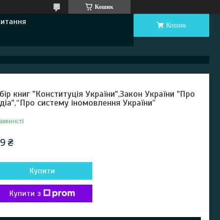
Кошик
Питання
Кошик
бір книг "Конституція України",Закон України "Про
діа",“Про систему іномовлення України”
аявності
9 ₴
Купити
Купити з