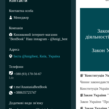
Контакти
Менеджер
Закон
Книжковий інтернет-магазин
діяльност
"BestBook" Наш instagram - @knigi_best
Закон У
Інста @knigibest, Київ, Україна
+380 (93) 170-56-67
📙"
Конституція Ук
Life
Чинне законодавст
t.me/AnastasiaBestBook
Конституція Украї
+380635725747
📙
Закон України 
Закон України “Про
📙
Закон України “