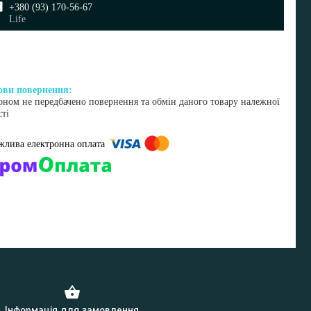
+380 (93) 170-56-67
Life
оном не передбачено повернення та обмін даного товару належної
сті
омпанії підключені електронні платежі. Тепер ви можете купити
ь-який товар не покидаючи сайту.
Інформація для замовлення