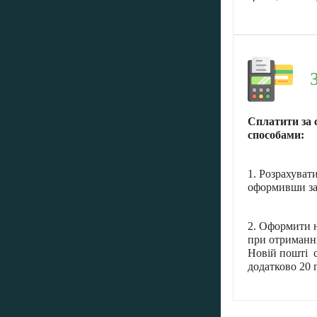
Сплатити за 
способами:
1. Розрахуват
оформивши за
2. Оформити н
при отриманні
Новій пошті с
додатково 20 г