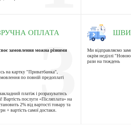
ЗРУЧНА ОПЛАТА
ШВИ
3
своє замовлення можна різними
Ми відправляємо зам
окрім неділлі "Ново
рази на тиждень
ись на картку "Приватбанка",
мовлення по повній предоплаті
акладний платіж і розрахуватись
! Вартість послуги «Післяплата» на
тановить 2% від вартості товару та
рн + вартість самої достаки.