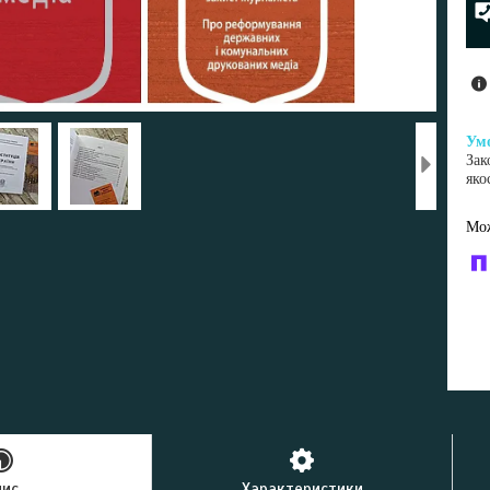
Зак
яко
У к
буд
пис
Характеристики