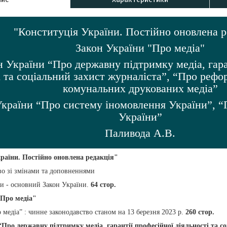
"Конституція України. Постійно оновлена р
Закон України "Про медіа"
 України “Про державну підтримку медіа, гара
і та соціальний захист журналіста”, “Про реф
комунальних друкованих медіа”
країни “Про систему іномовлення України”, “П
України”
Паливода А.В.
раїни. Постійно оновлена редакція"
во зі змінами та доповненнями
ни - основний Закон України.
64 стор.
"Про медіа"
 медіа” : чинне законодавство станом на 13 березня 2023 р.
260 стор.
Про державну підтримку медіа, гарантії професійної діяльності та с