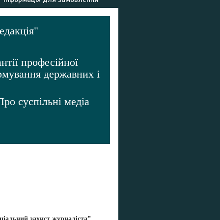
едакція"
нтії професійної
ормування державних і
ро суспільні медіа
оціальний захист журналіста”,