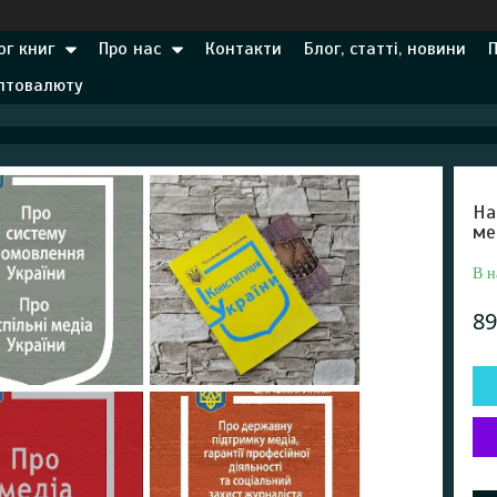
ог книг
Про нас
Контакти
Блог, статті, новини
иптовалюту
На
ме
В н
89