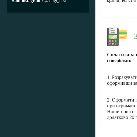
країни, Консти
Наш instagram
@knigi_best
Сплатити за 
способами:
1. Розрахуват
оформивши за
2. Оформити н
при отриманні
Новій пошті с
додатково 20 г