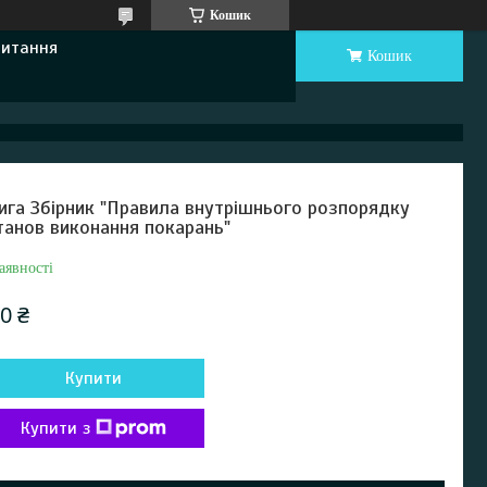
Кошик
Питання
Кошик
ига Збірник "Правила внутрішнього розпорядку
танов виконання покарань"
аявності
0 ₴
Купити
Купити з