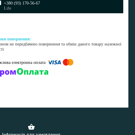
+380 (93) 170-56-67
Life
оном не передбачено повернення та обмін даного товару належної
сті
омпанії підключені електронні платежі. Тепер ви можете купити
ь-який товар не покидаючи сайту.
Інформація для замовлення