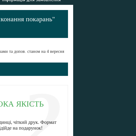
иконання покарань"
ами та допов. станом на 4 вересня
2
ОКА ЯКІСТЬ
динці, чіткий друк. Формат
ідійде на подарунок!