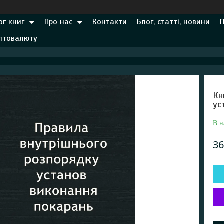
ог книг
Про нас
Контакти
Блог, статті, новини
иптовалюту
Кн
ус
В н
36