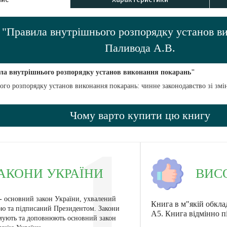
 "Правила внутрішнього розпорядку установ в
Паливода А.В.
ла внутрішнього розпорядку установ виконання покарань"
го розпорядку установ виконання покарань: чинне законодавство зі змін
Чому варто купити цю книгу
1
ВИС
КОНИ УКРАЇНИ
 -
основний закон України, ухвалений
Книга в м"якій обкла
ю та підписаний Президентом. Закони
А5. Книга відмінно п
мують та доповнюють основний закон