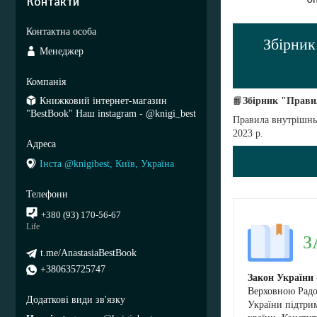
Контакти
Збірник
Менеджер
📙
Збірник "Прави
Книжковий інтернет-магазин
"BestBook" Наш instagram - @knigi_best
Правила внутрішньо
2023 р.
Інста @knigibest, Київ, Україна
+380 (93) 170-56-67
Life
ЗА
t.me/AnastasiaBestBook
+380635725747
Закон України
Верховною Радо
України підтри