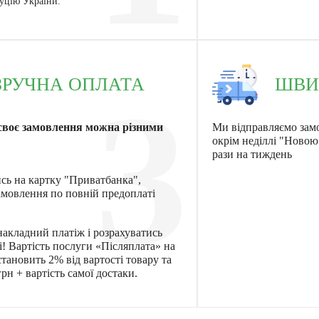
туцію України.
ЗРУЧНА ОПЛАТА
ШВИ
3
своє замовлення можна різними
Ми відправляємо зам
окрім неділлі "Ново
рази на тиждень
ись на картку "Приватбанка",
мовлення по повній предоплаті
акладний платіж і розрахуватись
! Вартість послуги «Післяплата» на
тановить 2% від вартості товару та
рн + вартість самої достаки.