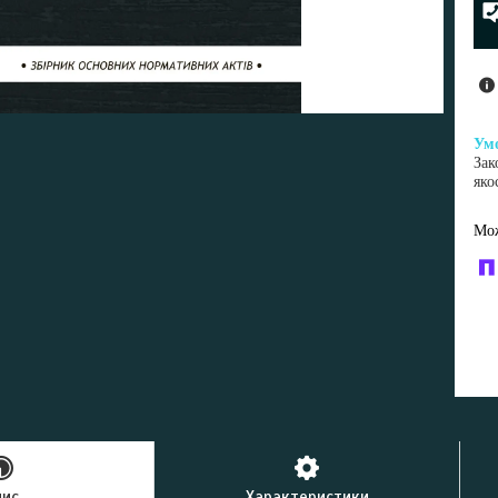
Зак
яко
У к
буд
пис
Характеристики