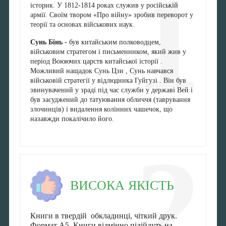
1
історик. У 1812-1814 роках служив у російській
армії. Своїм твором «Про війну» зробив переворот у
теорії та основах військових наук.
Сунь Бінь -
був китайським полководцем,
військовим стратегом і письменником, який жив у
період Воюючих царств китайської історії .
Можливий нащадок Сунь Цзи , Сунь навчався
військовій стратегії у відлюдника Гуйгузі . Він був
звинувачений у зраді під час служби у державі Вей і
був засуджений до татуювання обличчя (таврування
злочинців) і видалення колінних чашечок, що
назавжди покалічило його.
2
ВИСОКА ЯКІСТЬ
Книги в твердій обкладинці, чіткий друк.
Формат А5. Книги відмінно підійдуть на