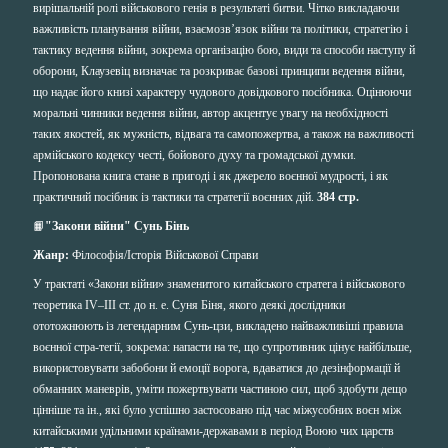
вирішальній ролі військового генія в результаті битви. Чітко викладаючи
важливість планування війни, взаємозв’язок війни та політики, стратегію і
тактику ведення війни, зокрема організацію бою, види та способи наступу й
оборони, Клаузевіц визначає та розкриває базові принципи ведення війни,
що надає його книзі характеру чудового довідкового посібника. Оцінюючи
моральні чинники ведення війни, автор акцентує увагу на необхідності
таких якостей, як мужність, відвага та самопожертва, а також на важливості
армійського кодексу честі, бойового духу та громадської думки.
Пропонована книга стане в пригоді і як джерело воєнної мудрості, і як
практичний посібник із тактики та стратегії воєнних дій.
384 стр.
📙
"Закони війни" Сунь Бінь
Жанр:
Фiлософiя/Історія Військової Справи
У трактаті «Закони війни» знаменитого китайського стратега і військового
теоретика IV–III ст. до н. е. Суня Біня, якого деякі дослідники
ототожнюють із легендарним Сунь-цзи, викладено найважливіші правила
воєнної стра-тегії, зокрема: напасти на те, що супротивник цінує найбільше,
використовувати забобони й емоції ворога, вдаватися до дезінформації й
обманних маневрів, уміти пожертвувати частиною сил, щоб здобути дещо
цінніше та ін., які було успішно застосовано під час міжусобних воєн між
китайськими удільними країнами-державами в період Воюю чих царств