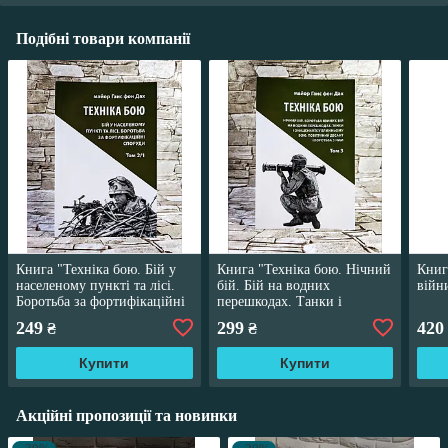
Подібні товари компанії
Книга "Техніка бою. Бій у
Книга "Техніка бою. Нічний
Книг
населеному пункті та лісі.
бій. Бій на водних
війн
Боротьба за фортифікаційні
перешкодах. Танки і
споруди. Том 2. Частина 1"
знищення їх бою. Десант.
249
299
420
₴
₴
Том 3"
Купити
Купити
Акційні пропозиції та новинки