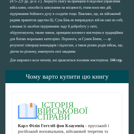
(475–221 рр. до н. е.). Звернуто увагу на принципи й недоліки управління
війсь ками, способи їх шикування на місцевості, етапи воєн них дій,
підтримання бойового духу в солдатів тощо. Важливо, що, як військовий
радник правителя царства Ці, Сунь Бінь не виправдовує вій ни самі по собі,
а вважає їх засобом підтримання ладу й добробуту у світі,
обґрунтовуючи, таким чином, принципи воєнного мистецтва в традиційних
для Китаю моральних категоріях. Перемога, за Сунем Бінем, — це
результат співпраці командирів і підлеглих, а також різних родів військ, що,
діючи по-різному, виконують свої завдання.
Для широкого кола читачів, які цікавляться воєнним мистецтвом.
144 стр.
Чому варто купити цю книгу
ІСТОРІЯ
ВІЙСЬКОВОЇ
СПРАВИ
Карл Філіп Готтліб фон Клаузевіц
- прусський і
російський воєначальник, військовий теоретик та