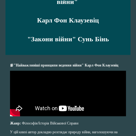
війни"
Карл Фон Клаузевіц
"Закони війни" Сунь Бінь
📙
"Найважливіші принципи ведення війни" Карл Фон Клаузевіц
Жанр:
Фiлософiя/Історія Військової Справи
У цїй книзі автор докладно розглядає природу війни, наголошуючи на