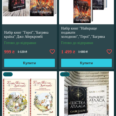
Набір книг "Найкраще
Набір книг "Герої","Багряна
подавати
країна" Джо Аберкромбі
холодною","Герої","Багряна
країна" Джо Аберкромбі
Готово до відправки
Готово до відправки
999
1 499
₴
₴
1 120 ₴
1 680 ₴
Купити
Купити
–9%
–8%