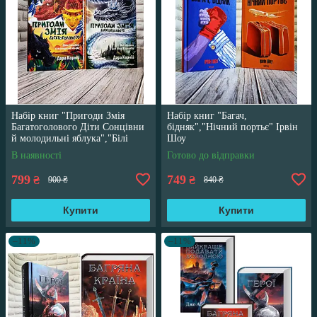
Набір книг "Пригоди Змія
Набір книг "Багач,
Багатоголового Діти Сонцівни
бідняк","Нічний портьє" Ірвін
й молодильні яблука","Білі
Шоу
перлини для Білої Королеви"
В наявності
Готово до відправки
799
749
₴
₴
900 ₴
840 ₴
Купити
Купити
–11%
–11%