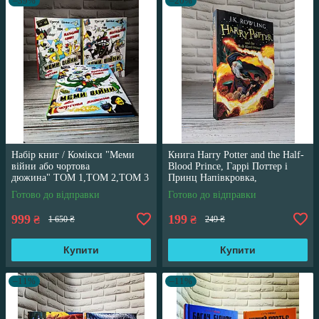
–39%
–20%
Набір книг / Комікси "Меми
Книга Harry Potter and the Half-
війни або чортова
Blood Prince, Гаррі Поттер і
дюжина" ТОМ 1,ТОМ 2,ТОМ 3
Принц Напівкровка,
Трегуб Ганна
англійською мовою
Готово до відправки
Готово до відправки
999
199
₴
₴
1 650 ₴
249 ₴
Купити
Купити
–11%
–11%