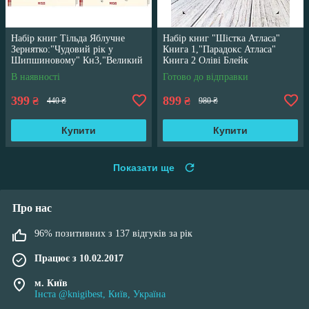
Набір книг Тільда Яблучне
Набір книг "Шістка Атласа"
Зернятко:"Чудовий рік у
Книга 1,"Парадокс Атласа"
Шипшиновому" Кн3,"Великий
Книга 2 Оліві Блейк
переполох" Кн 4
В наявності
Готово до відправки
399
899
₴
₴
440 ₴
980 ₴
Купити
Купити
Показати ще
Про нас
96% позитивних з 137 відгуків за рік
Працює з 10.02.2017
м. Київ
Інста @knigibest, Київ, Україна