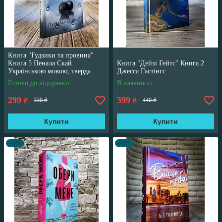
Книга "Гудзики та провина"
Книга 5 Пенала Скай
Книга "Дейзі Гейтс" Книга 2
Українською мовою, тверда
Джесса Гастінгс
обкладинка
Готово до відправки
В наявності
299
399
₴
₴
330 ₴
440 ₴
Купити
Купити
–9%
–8%