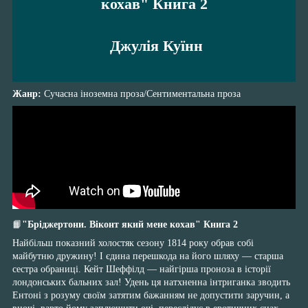
кохав" Книга 2
Джулія Куїнн
Жанр:
Сучасна іноземна проза/Сентиментальна проза
📙
"Бріджертони. Віконт який мене кохав" Книга 2
Найбільш показний холостяк сезону 1814 року обрав собі
майбутню дружину! І єдина перешкода на його шляху — старша
сестра обраниці. Кейт Шеффілд — найгірша проноза в історії
лондонських бальних зал! Удень ця натхненна інтриганка зводить
Ентоні з розуму своїм затятим бажанням не допустити заручин, а