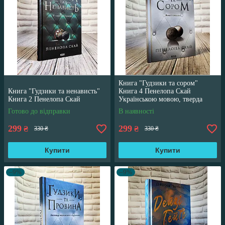
Книга "Гудзики та сором"
Книга "Гудзики та ненависть"
Книга 4 Пенелопа Скай
Книга 2 Пенелопа Скай
Українською мовою, тверда
обкладинка
Готово до відправки
В наявності
299
299
₴
₴
330 ₴
330 ₴
Купити
Купити
–9%
–9%