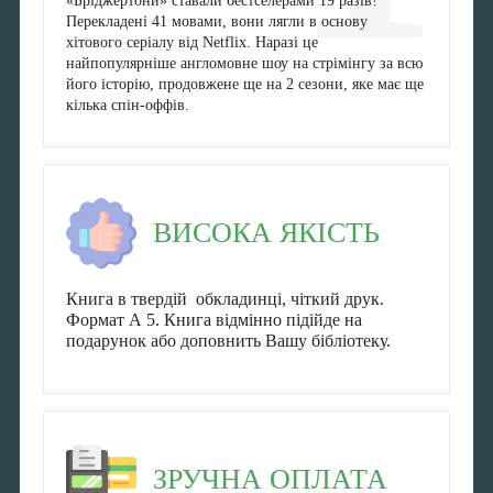
«Бріджертони» ставали бестселерами 19 разів!
Перекладені 41 мовами, вони лягли в основу
хітового серіалу від Netflix. Наразі це
найпопулярніше англомовне шоу на стрімінгу за всю
його історію, продовжене ще на 2 сезони, яке має ще
кілька спін-оффів.
ВИСОКА ЯКІСТЬ
Книга в твердій обкладинці, чіткий друк.
Формат А 5. Книга відмінно підійде на
подарунок або доповнить Вашу бібліотеку.
ЗРУЧНА ОПЛАТА