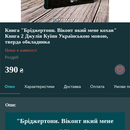
Книга "Бріджертони. Віконт який мене кохав"
Книга 2 Джулія Куїнн Українською мовою,
тверда обкладинка
Немає в наявності
Роздріб
390
₴
Опис
Характеристики
Доставка
Оплата
Умови п
Опис
"Бріджертони. Віконт який мене