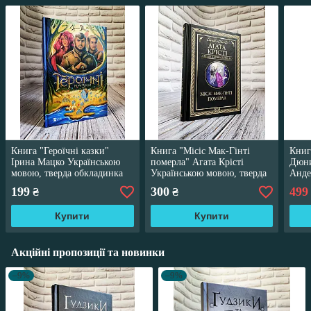
Книга "Героїчні казки"
Книга "Місіс Мак-Гінті
Книг
Ірина Мацко Українською
померла" Агата Крісті
Дюни
мовою, тверда обкладинка
Українською мовою, тверда
Анде
обкладинка
мово
199
300
499
₴
₴
Купити
Купити
Акційні пропозиції та новинки
–9%
–9%