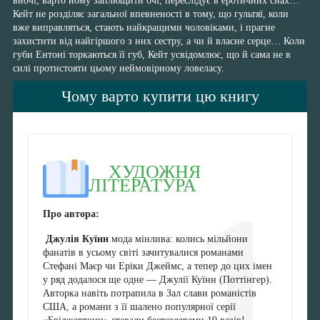
вночі, варто йому заплющити очі, переслідує в еротичних снах…
Кейт не розділяє загальної впевненості в тому, що гультяї, коли
вже виправляться, стають найкращими чоловіками, і прагне
захистити від найгіршого з них сестру, а чи й власне серце… Коли
губи Ентоні торкаються її губ, Кейт усвідомлює, що й сама не в
силі протистояти цьому неймовірному ловеласу.
Чому варто купити цю книгу
ХУДОЖНЯ
ЛІТЕРАТУРА
1
Про автора:
Джулія Куїнн
мода мінлива: колись мільйони
фанатів в усьому світі зачитувалися романами
Стефані Маєр чи Еріки Джеймс, а тепер до цих імен
у ряд додалося ще одне — Джулії Куїнн (Поттінгер).
Авторка навіть потрапила в Зал слави романістів
США, а романи з її шалено популярної серії