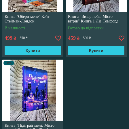
Книга "Обери мене" Кейт
Книга "Вище неба. Місто
Стейман-Лондон
вітрів" Книга 1 Ліз Томфорд
В наявності
Готово до відправки
499
459
₴
₴
550 ₴
500 ₴
Купити
Купити
–8%
Книга "Підіграй мені. Місто