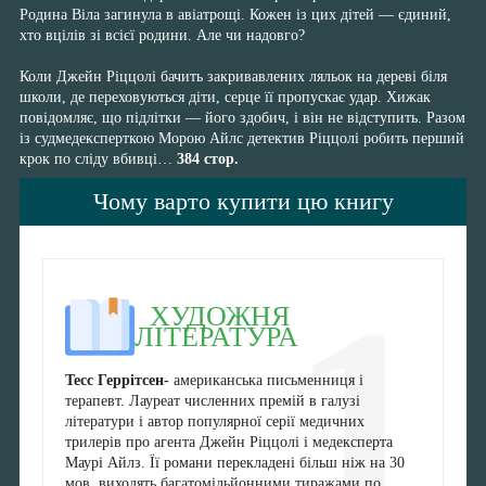
Родина Віла загинула в авіатрощі. Кожен із цих дітей — єдиний,
хто вцілів зі всієї родини. Але чи надовго?
Коли Джейн Ріццолі бачить закривавлених ляльок на дереві біля
школи, де переховуються діти, серце її пропускає удар. Хижак
повідомляє, що підлітки — його здобич, і він не відступить. Разом
із судмедексперткою Морою Айлс детектив Ріццолі робить перший
крок по сліду вбивці…
384 стор.
Чому варто купити цю книгу
1
ХУДОЖНЯ
ЛІТЕРАТУРА
Тесс Геррітсен-
американська письменниця і
терапевт. Лауреат численних премій в галузі
літератури і автор популярної серії медичних
трилерів про агента Джейн Ріццолі і медексперта
Маурі Айлз. Її романи перекладені більш ніж на 30
мов, виходять багатомільйонними тиражами по