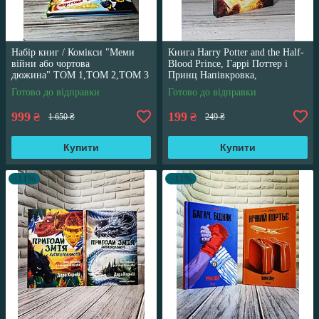
Набір книг / Комікси "Меми
Книга Harry Potter and the Half-
війни або чортова
Blood Prince, Гаррі Поттер і
дюжина" ТОМ 1,ТОМ 2,ТОМ 3
Принц Напівкровка,
Трегуб Ганна
англійською мовою
Готово до відправки
Готово до відправки
999
199
₴
₴
1 650 ₴
249 ₴
Купити
Купити
–11%
–11%