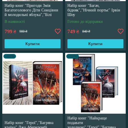
Набір книг "Пригоди Змія
Набір книг "Багач,
Багатоголового Діти Сонцівни
бідняк","Нічний портьє" Ірвін
й молодильні яблука","Білі
Шоу
перлини для Білої Королеви"
В наявності
Готово до відправки
799
749
₴
₴
900 ₴
840 ₴
Купити
Купити
–11%
–11%
Набір книг "Найкраще
Набір книг "Герої","Багряна
подавати
країна" Джо Аберкромбі
холодною","Герої","Багряна