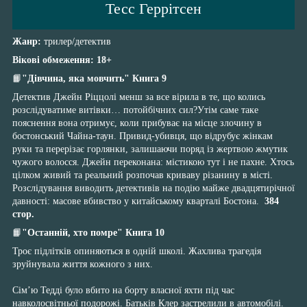
Тесс Геррітсен
Жанр:
трилер/детектив
Вікові обмеження: 18+
📙
"Дівчина, яка мовчить" Книга 9
Детектив Джейн Ріццолі менш за все вірила в те, що колись
розслідуватиме витівки… потойбічних сил?Утім саме таке
пояснення вона отримує, коли прибуває на місце злочину в
бостонський Чайна-таун. Привид-убивця, що відрубує жінкам
руки та перерізає горлянки, залишаючи поряд із жертвою жмутик
чужого волосся. Джейн переконана: містикою тут і не пахне. Хтось
цілком живий та реальний розпочав криваву різанину в місті.
Розслідування виводить детективів на подію майже двадцятирічної
давності: масове вбивство у китайському кварталі Бостона.
384
стор.
📙
"Останній, хто помре" Книга 10
Троє підлітків опиняються в одній школі. Жахлива трагедія
зруйнувала життя кожного з них.
Сім’ю Тедді було вбито на борту власної яхти під час
навколосвітньої подорожі. Батьків Клер застрелили в автомобілі.