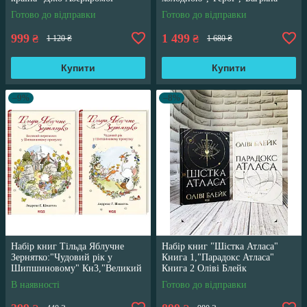
країна" Джо Аберкромбі
Готово до відправки
Готово до відправки
999
1 499
₴
₴
1 120 ₴
1 680 ₴
Купити
Купити
–9%
–8%
Набір книг Тільда Яблучне
Набір книг "Шістка Атласа"
Зернятко:"Чудовий рік у
Книга 1,"Парадокс Атласа"
Шипшиновому" Кн3,"Великий
Книга 2 Оліві Блейк
переполох" Кн 4
В наявності
Готово до відправки