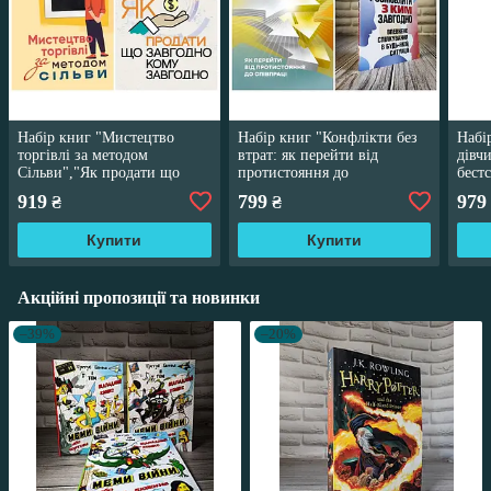
Набір книг "Мистецтво
Набір книг "Конфлікти без
Набі
торгівлі за методом
втрат: як перейти від
дівч
Сільви","Як продати що
протистояння до
бест
завгодно кому завгодно"
співпраці","Як розмовляти з
жіно
919
799
979
₴
₴
Джо Джирард
ким завгодно"
вида
бест
Купити
Купити
Акційні пропозиції та новинки
–39%
–20%