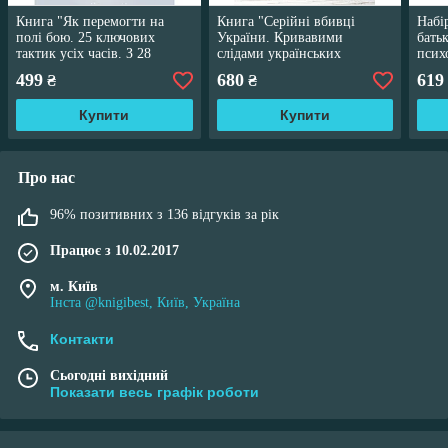
Книга "Як перемогти на
Книга "Серійні вбивці
Набі
полі бою. 25 ключових
України. Кривавими
бать
тактик усіх часів. З 28
слідами українських
псих
планами ведення бою"
маніяків" Розовенко Е.Ф.,
і зов
499
680
619
₴
₴
Іваськів І.В.
Купити
Купити
Про нас
96% позитивних з 136 відгуків за рік
Працює з 10.02.2017
м. Київ
Інста @knigibest, Київ, Україна
Контакти
Сьогодні вихідний
Показати весь графік роботи