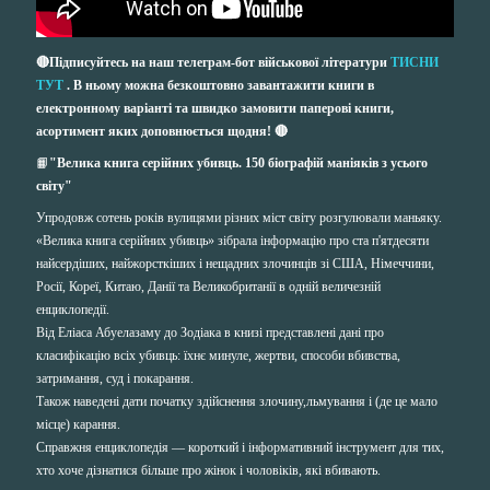
🔴Підписуйтесь на наш телеграм-бот військової літератури
ТИСНИ
ТУТ
. В ньому можна безкоштовно завантажити книги в
електронному варіанті та швидко замовити паперові книги,
асортимент яких доповнюється щодня! 🔴
📙
"Велика книга серійних убивць. 150 біографій маніяків з усього
світу"
Упродовж сотень років вулицями різних міст світу розгулювали маньяку.
«Велика книга серійних убивць» зібрала інформацію про ста п'ятдесяти
найсердіших, найжорсткіших і нещадних злочинців зі США, Німеччини,
Росії, Кореї, Китаю, Данії та Великобританії в одній величезній
енциклопедії.
Від Еліаса Абуелазаму до Зодіака в книзі представлені дані про
класифікацію всіх убивць: їхнє минуле, жертви, способи вбивства,
затримання, суд і покарання.
Також наведені дати початку здійснення злочину,льмування і (де це мало
місце) карання.
Справжня енциклопедія — короткий і інформативний інструмент для тих,
хто хоче дізнатися більше про жінок і чоловіків, які вбивають.