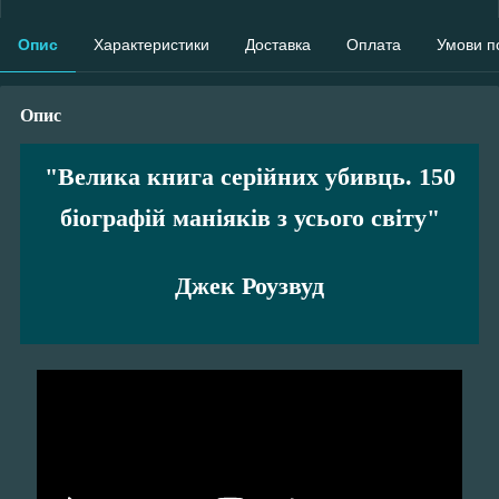
Опис
Характеристики
Доставка
Оплата
Умови п
Опис
"Велика книга серійних убивць. 150
біографій маніяків з усього світу"
Джек Роузвуд