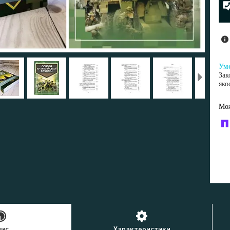
Зак
яко
У к
буд
пис
Характеристики