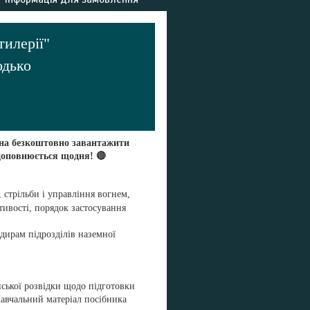
тилерії"
одько
на безкоштовно завантажити
доповнюється щодня! 🔴
 стрільби і управління вогнем,
тивості, порядок застосування
дирам підрозділів наземної
ської розвідки щодо підготовки
Навчальний матеріал посібника