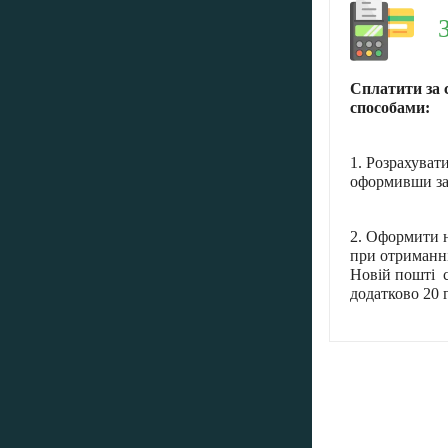
Сплатити за 
способами:
1. Розрахуват
оформивши за
2. Оформити н
при отриманні
Новій пошті с
додатково 20 г