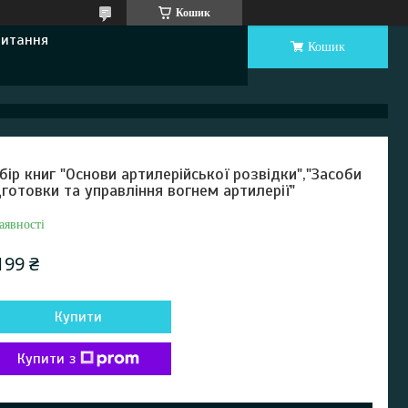
Кошик
Питання
Кошик
бір книг "Основи артилерійської розвідки","Засоби
дготовки та управління вогнем артилерії"
аявності
199 ₴
Купити
Купити з