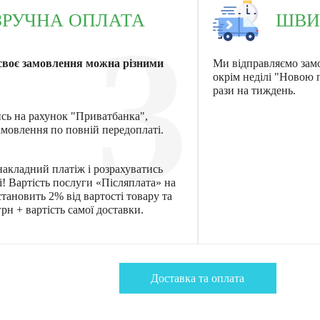
ЗРУЧНА ОПЛАТА
ШВИ
3
своє замовлення можна різними
Ми відправляємо зам
окрім неділі "Новою
рази на тиждень.
ись на рахунок "Приватбанка",
мовлення по повній передоплаті.
акладний платіж і розрахуватись
! Вартість послуги «Післяплата» на
тановить 2% від вартості товару та
рн + вартість самої доставки.
Доставка та оплата