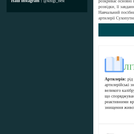
Наш instagram
@knigi_best
розкриває основні 
розвідки, її завдан
Навчальний посібн
артилерії Сухопутн
В
ЛІ
Артилерія:
рід 
артилерійські з
великого калібру
що споряджуван
реактивними вр
знищення живої