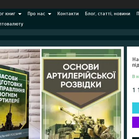
ог книг
Про нас
Контакти
Блог, статті, новини
иптовалюту
На
пі
В н
1 