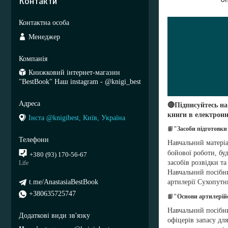
Контакти
Менеджер
Книжковий інтернет-магазин
"BestBook" Наш instagram - @knigi_best
🔴Підписуйтесь на
книги в електронн
Інста @knigibest, Київ, Україна
📙
"Засоби підготовки
Навчальний матеріа
бойової роботи, бу
+380 (93) 170-56-67
засобів розвідки та
Life
Навчальний посібн
артилерії Сухопутн
t.me/AnastasiaBestBook
+380635725747
📙
"Основи артилерійс
Навчальний посібни
офіцерів запасу дл