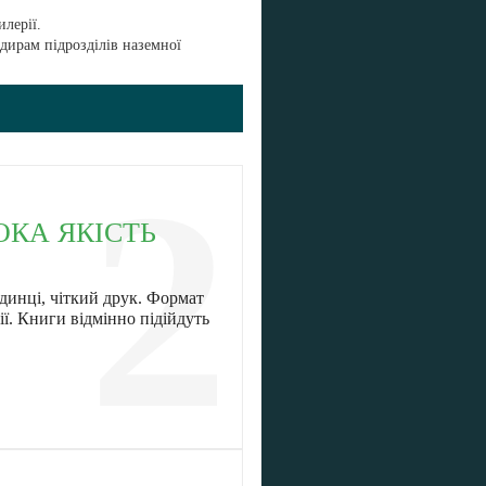
илерії.
дирам підрозділів наземної
2
ОКА ЯКІСТЬ
динці, чіткий друк. Формат
ї. Книги відмінно підійдуть