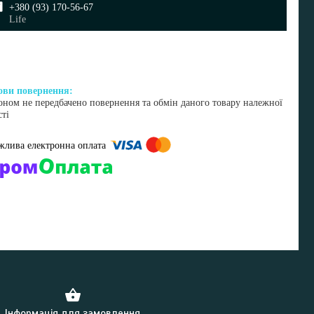
+380 (93) 170-56-67
Life
оном не передбачено повернення та обмін даного товару належної
сті
омпанії підключені електронні платежі. Тепер ви можете купити
ь-який товар не покидаючи сайту.
Інформація для замовлення