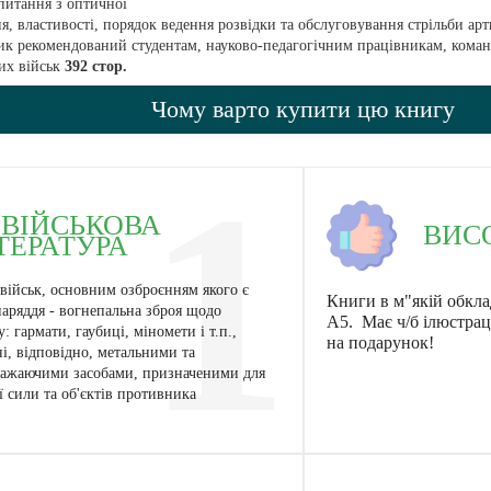
питання з оптичної
ня, властивості, порядок ведення розвідки та обслуговування стрільби арт
ик рекомендований студентам, науково-педагогічним працівникам, коман
их військ
392 стор.
Чому варто купити цю книгу
1
ІЙСЬКОВА
ВИС
ТЕРАТУРА
військ, основним озброєнням якого є
Книги в м"якій обкла
наряддя - вогнепальна зброя щодо
А5. Має ч/б ілюстраці
: гармати, гаубиці, міномети і т.п.,
на подарунок!
і, відповідно, метальними та
ажаючими засобами, призначеними для
 сили та об'єктів противника