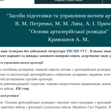
"Засоби підготовки та управління вогнем ар
В. М. Петренко, М. М. Ляпа, А. І. Прих
"Основи артилерійської розвідки"
Кривошеєв А. М.
 наш телеграм-бот військової літератури
ТИСНИ ТУТ
. В ньому мож
ому варіанті та швидко замовити паперові книги, асортимент яких 
 та управління вогнем артилерії"
л посібника розкриває значний перелік питань з артилерійської розвідки,
дови та експлуатації артилерійського озброєння, розкриває завдання, влас
 обслуговування стрільби артилерії.
ик рекомендований студентам, науково-педагогічним працівникам, коман
их військ.
458 стор.
ької розвідки"
к «Основи артилерійської розвідки» охоплює зміст програми з артилерій
я ракетних військ і артилерії Сухопутних військ Збройних Сил України. 