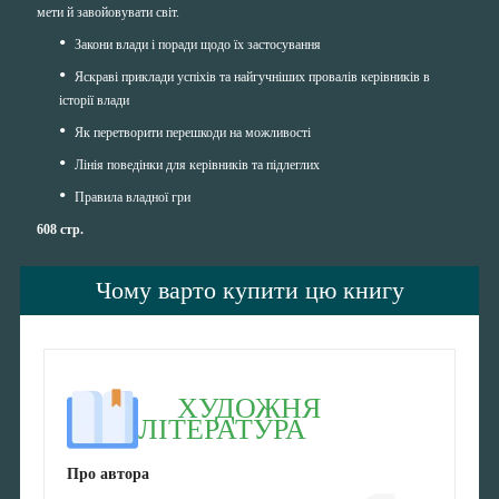
мети й завойовувати світ.
Закони влади і поради щодо їх застосування
Яскраві приклади успіхів та найгучніших провалів керівників в
історії влади
Як перетворити перешкоди на можливості
Лінія поведінки для керівників та підлеглих
Правила владної гри
608 стр.
Чому варто купити цю книгу
ХУДОЖНЯ
ЛІТЕРАТУРА
Про автора