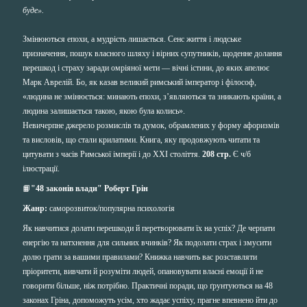
буде».
Змінюються епохи, а мудрість лишається. Сенс життя і людське
призначення, пошук власного шляху і вірних супутників, щоденне долання
перешкод і страху заради омріяної мети — вічні істини, до яких апелює
Марк Аврелій. Бо, як казав великий римський імператор і філософ,
«людина не змінюється: минають епохи, з’являються та зникають країни, а
людина залишається такою, якою була колись».
Невичерпне джерело розмислів та думок, обрамлених у форму афоризмів
та висловів, що стали крилатими. Книга, яку продовжують читати та
цитувати з часів Римської імперії і до ХХI століття.
208 стр.
Є ч/б
ілюстрації.
📙
"48 законів влади" Роберт Грін
Жанр:
саморозвиток/популярна психологія
Як навчитися долати перешкоди й перетворювати їх на успіх? Де черпати
енергію та натхнення для сильних вчинків? Як подолати страх і змусити
долю грати за вашими правилами? Книжка навчить вас розставляти
пріоритети, вивчати й розуміти людей, опановувати власні емоції й не
говорити більше, ніж потрібно. Практичні поради, що ґрунтуються на 48
законах Гріна, допоможуть усім, хто жадає успіху, прагне впевнено йти до