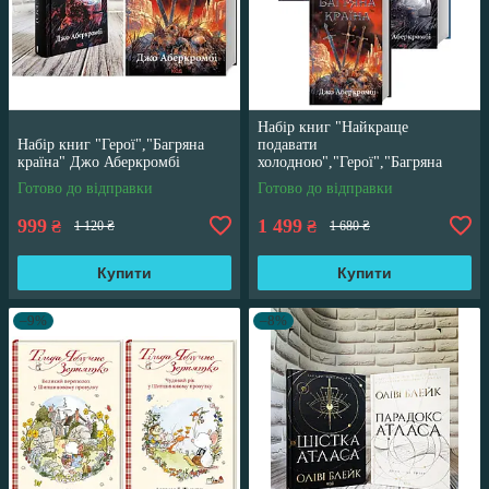
Набір книг "Найкраще
Набір книг "Герої","Багряна
подавати
країна" Джо Аберкромбі
холодною","Герої","Багряна
країна" Джо Аберкромбі
Готово до відправки
Готово до відправки
999
1 499
₴
₴
1 120 ₴
1 680 ₴
Купити
Купити
–9%
–8%