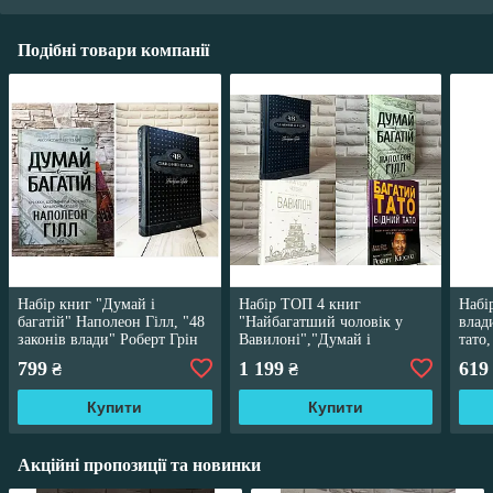
Подібні товари компанії
Набір книг "Думай і
Набір ТОП 4 книг
Набі
багатій" Наполеон Гілл, "48
"Найбагатший чоловік у
влад
законів влади" Роберт Грін
Вавилоні","Думай і
тато,
багатій","Багатий тато", "48
обкл
799
1 199
619
₴
₴
законів влади"
Купити
Купити
Акційні пропозиції та новинки