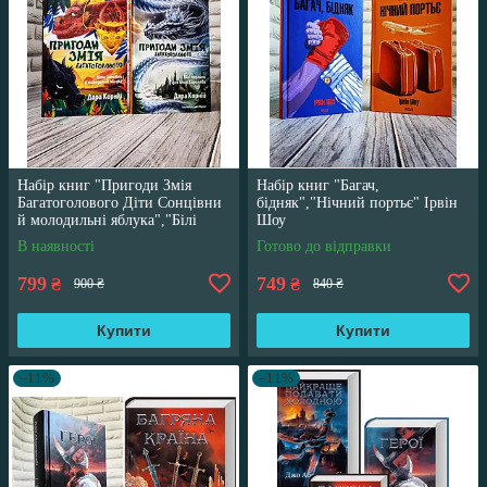
Набір книг "Пригоди Змія
Набір книг "Багач,
Багатоголового Діти Сонцівни
бідняк","Нічний портьє" Ірвін
й молодильні яблука","Білі
Шоу
перлини для Білої Королеви"
В наявності
Готово до відправки
799
749
₴
₴
900 ₴
840 ₴
Купити
Купити
–11%
–11%