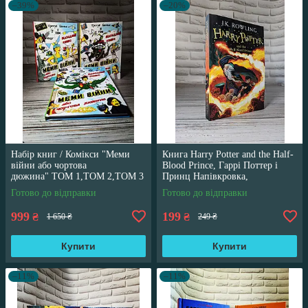
–39%
–20%
Набір книг / Комікси "Меми
Книга Harry Potter and the Half-
війни або чортова
Blood Prince, Гаррі Поттер і
дюжина" ТОМ 1,ТОМ 2,ТОМ 3
Принц Напівкровка,
Трегуб Ганна
англійською мовою
Готово до відправки
Готово до відправки
999
199
₴
₴
1 650 ₴
249 ₴
Купити
Купити
–11%
–11%