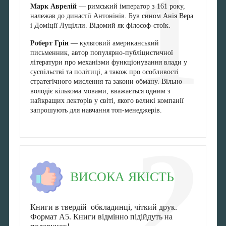
1
Марк Аврелій
— римський імператор з 161 року,
належав до династії Антонінів. Був сином Анія Вера
і Доміції Луцілли. Відомий як філософ-стоїк.
Роберт Грін
— культовий американський
письменник, автор популярно-публіцистичної
літератури про механізми функціонування влади у
суспільстві та політиці, а також про особливості
стратегічного мислення та закони обману. Вільно
володіє кількома мовами, вважається одним з
найкращих лекторів у світі, якого великі компанії
запрошують для навчання топ-менеджерів.
2
ВИСОКА ЯКІСТЬ
Книги в твердій обкладинці, чіткий друк.
Формат А5. Книги відмінно підійдуть на