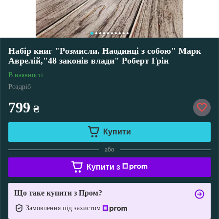
Набір книг "Розмисли. Наодинці з собою" Марк
Аврелій,"48 законів влади" Роберт Грін
В наявності
Роздріб
799
₴
Купити
або
Купити з
Що таке купити з Пром?
Замовлення під захистом