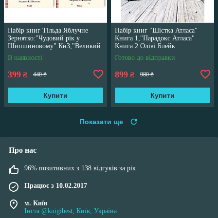
Набір книг Тільда Яблучне
Набір книг "Шістка Атласа"
Зернятко:"Чудовий рік у
Книга 1,"Парадокс Атласа"
Шипшиновому" Кн3,"Великий
Книга 2 Оліві Блейк
переполох" Кн 4
В наявності
Готово до відправки
399
899
₴
₴
440 ₴
980 ₴
Купити
Купити
Показати ще
Про нас
96% позитивних з 138 відгуків за рік
Працює з 10.02.2017
м. Київ
Інста @knigibest, Київ, Україна