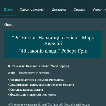
Опис
Характеристики
Доставка
Оплата
Умови п
Опис
"Розмисли. Наодинці з собою" Марк
Аврелій
"48 законів влади" Роберт Грін
📙
"Розмисли. Наодинці з собою" Марк Аврелій
Жанр
—Історія/факти та біографії
•
Нотатки видатного римського імператора
•
Дизайнерський папір, тиснення золотою фольгою
•
Настільна книжка лідерів
•
Мудрість, що лишається поза часом.
«Ми живемо у теперішній миті. Усе інше або було, або невідомо, чи