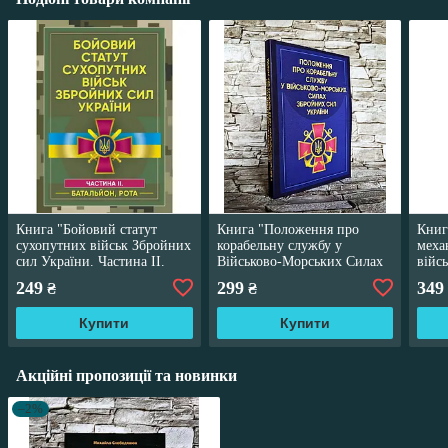
Книга "Бойовий статут
Книга "Положення про
Книг
сухопутних військ Збройних
корабельну службу у
меха
сил України. Частина ІІ.
Військово-Морських Силах
війс
(Батальйон, рота)"
Збройних Сил України"
збро
249
299
349
₴
₴
Част
Купити
Купити
Акційні пропозиції та новинки
–2%