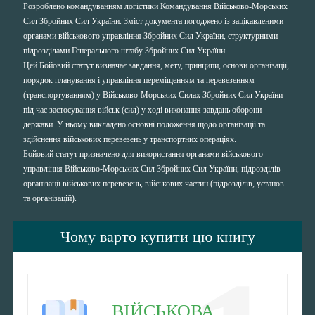
Розроблено командуванням логістики Командування Військово-Морських
Сил Збройних Сил України. Зміст документа погоджено із зацікавленими
органами військового управління Збройних Сил України, структурними
підрозділами Генерального штабу Збройних Сил України.
Цей Бойовий статут визначає завдання, мету, принципи, основи організації,
порядок планування і управління переміщенням та перевезенням
(транспортуванням) у Військово-Морських Силах Збройних Сил України
під час застосування військ (сил) у ході виконання завдань оборони
держави. У ньому викладено основні положення щодо організації та
здійснення військових перевезень у транспортних операціях.
Бойовий статут призначено для використання органами військового
управління Військово-Морських Сил Збройних Сил України, підрозділів
організації військових перевезень, військових частин (підрозділів, установ
та організацій).
Чому варто купити цю книгу
ВІЙСЬКОВА