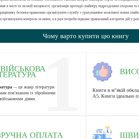
ня в місті та лісовій місцевості, організація протидії снайперу підрозділами охорони та і
рацівнику безпеки правильно організувати службу з урахуванням можливої появи снайпе
та організувати контроль за ними, а в разі потреби підкаже правильний алгоритм дій у раз
Чому варто купити цю книгу
1
ВІЙСЬКОВА
ВИС
ТЕРАТУРА
ратура
—
це жанр літератури
Книги в м"якій обкла
мам пов'язаним із збройними
А5. Книги ідеально п
військовими діями.
ЗРУЧНА ОПЛАТА
ШВИ