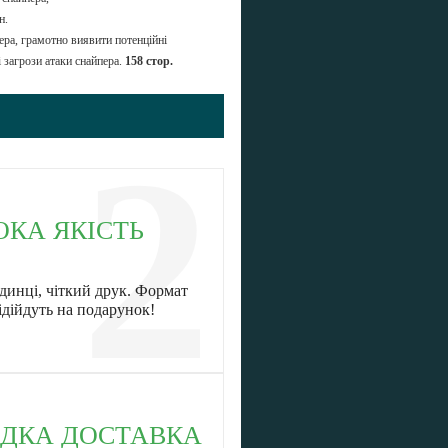
н.
ра, грамотно виявити потенційні
і загрози атаки снайпера.
158 стор.
2
ОКА ЯКІСТЬ
динці, чіткий друк. Формат
ідійдуть на подарунок!
ДКА ДОСТАВКА