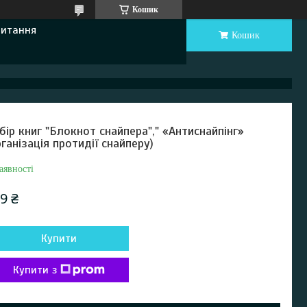
Кошик
Питання
Кошик
бір книг "Блокнот снайпера"," «Антиснайпінг»
рганізація протидії снайперу)
аявності
9 ₴
Купити
Купити з