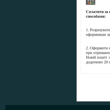
Сплатити за 
способами:
1. Розрахуват
оформивши за
2. Оформити н
при отриманні
Новій пошті с
додатково 20 г