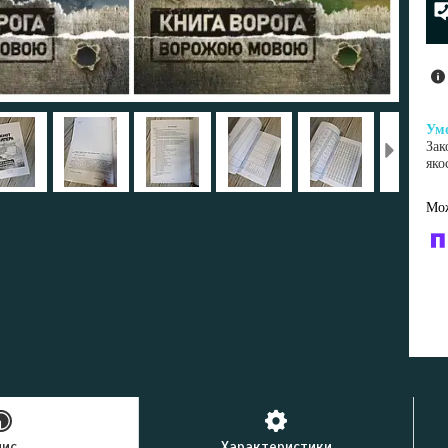
Зак
яко
У к
буд
пис
Характеристики