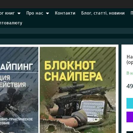
ог книг
Про нас
Контакти
Блог, статті, новини
иптовалюту
На
(о
В н
49