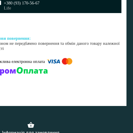
+380 (93) 170-56-67
Life
оном не передбачено повернення та обмін даного товару належної
сті
омпанії підключені електронні платежі. Тепер ви можете купити
ь-який товар не покидаючи сайту.
Інформація для замовлення