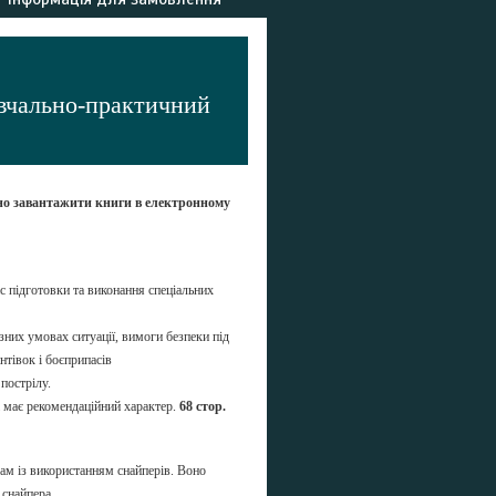
авчально-практичний
но завантажити книги в електронному
ас підготовки та виконання спеціальних
зних умовах ситуації, вимоги безпеки під
нтівок і боєприпасів
пострілу.
і має рекомендаційний характер.
68 стор.
ам із використанням снайперів. Воно
 снайпера,