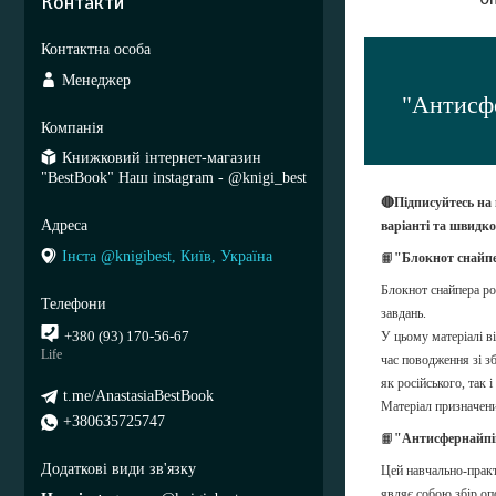
Контакти
Менеджер
"Антисфе
Книжковий інтернет-магазин
"BestBook" Наш instagram - @knigi_best
🔴Підписуйтесь на
варіанті та швидк
Інста @knigibest, Київ, Україна
📙
"Блокнот снайп
Блокнот снайпера ро
завдань.
+380 (93) 170-56-67
У цьому матеріалі ві
Life
час поводження зі з
як російського, так 
t.me/AnastasiaBestBook
Матеріал призначени
+380635725747
📙
"Антисфернайпін
Цей навчально-практ
являє собою збір оп