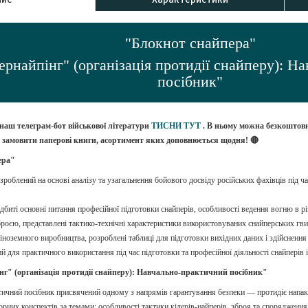
"Блокнот снайпера"
рнайпінг" (організація протидії снайперу): Н
посібник"
 наш телеграм-бот військової літератури
ТИСНИ ТУТ
. В ньому можна безкоштов
о замовити паперові книги, асортимент яких доповнюється щодня! 🔴
ера"
зроблений на основі аналізу та узагальнення бойового досвіду російських фахівців під ч
дбиті основні питання професійної підготовки снайперів, особливості ведення вогню в рі
броєю, представлені тактико-технічні характеристики використовуваних снайперських гви
і іноземного виробництва, розроблені таблиці для підготовки вихідних даних і здійснення 
й для практичного використання під час підготовки та професійної діяльності снайперів 
г" (організація протидії снайперу): Навчально-практичний посібник"
ичний посібник присвячений одному з напрямів гарантування безпеки — протидіє напак
орних конспектів за темами: особливості тактики кілерів-найперів, зброя та спорядження