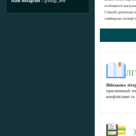
Наш instagram
@knigi_best
особливості маскуван
Співобії допоможе п
снайперські позиції 
ЛІ
Військова літе
присвячений те
конфліктами та 