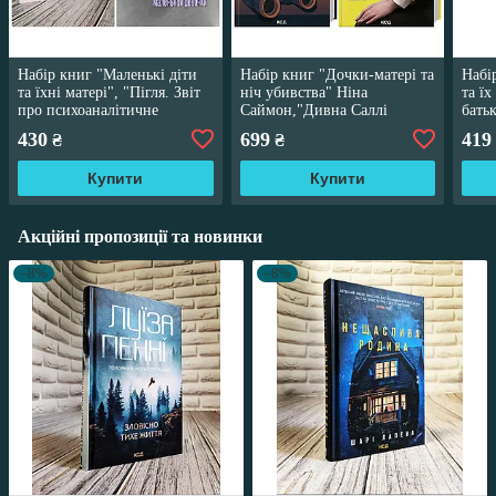
Набір книг "Маленькі діти
Набір книг "Дочки-матері та
Набі
та їхні матері", "Пігля. Звіт
ніч убивства" Ніна
та їх
про психоаналітичне
Саймон,"Дивна Саллі
бать
лікування маленької
Даймонд" Ліз Нуджент
псих
430
699
419
₴
₴
дівчинки"
Купити
Купити
Акційні пропозиції та новинки
–8%
–8%