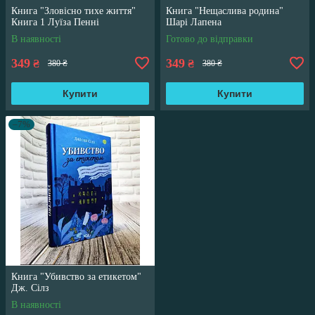
Книга "Зловісно тихе життя"
Книга "Нещаслива родина"
Книга 1 Луїза Пенні
Шарі Лапена
В наявності
Готово до відправки
349
349
₴
₴
380 ₴
380 ₴
Купити
Купити
–7%
Книга "Убивство за етикетом"
Дж. Сілз
В наявності