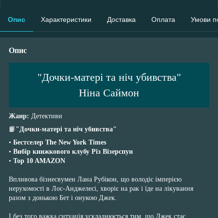
Опис
Характеристики
Доставка
Оплата
Умови п
Опис
"Дочки-матері та ніч убивства"
Ніна Саймон
Жанр:
Детективи
📙
"Дочки-матері та ніч убивства"
•
Бестселер The New York Times
•
Вибір книжкового клубу Різ Візерспун
•
Top 10 AMAZON
Впливова бізнесвумен Лана Рубікон, що володіє імперією
нерухомості в Лос-Анджелесі, хворіє на рак і їде на лікування
разом з донькою Бет і онукою Джек.
І без того важка ситуація ускладнюється тим, що Джек стає