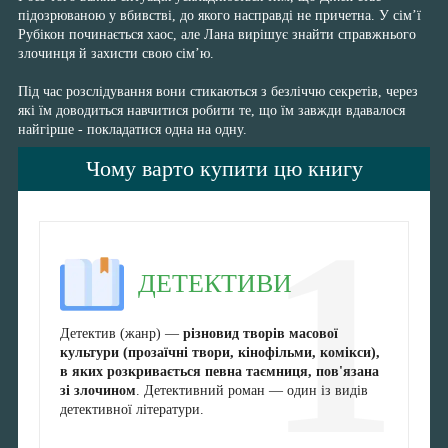
підозрюваною у вбивстві, до якого насправді не причетна. У сім’ї
Рубікон починається хаос, але Лана вирішує знайти справжнього
злочинця й захисти свою сім’ю.
Під час розслідування вони стикаються з безліччю секретів, через
які їм доводиться навчитися робити те, що їм завжди вдавалося
найгірше - покладатися одна на одну.
Чому варто купити цю книгу
1
ДЕТЕКТИВИ
Детектив (жанр) —
різновид творів масової
культури (прозаїчні твори, кінофільми, комікси),
в яких розкривається певна таємниця, пов'язана
зі злочином
. Детективний роман — один із видів
детективної літератури.