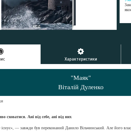
Зак
яко
пис
Характеристики
"Маяк"
Віталій Дуленко
хи
о сховатися. Ані від себе, ані від них
 існує», — завжди був переконаний Данило Вільчинський. Але його влас