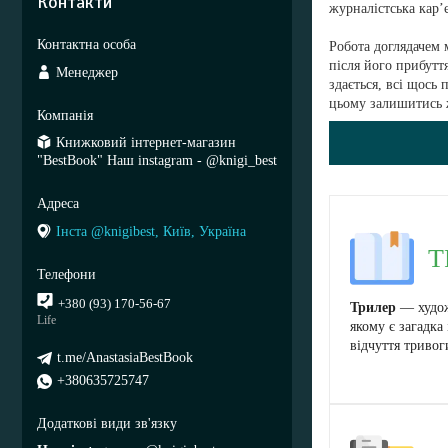
Контакти
журналістська кар’
Робота доглядачем 
після його прибуття
Менеджер
здається, всі щось
цьому залишитись
Книжковий інтернет-магазин
"BestBook" Наш instagram - @knigi_best
Інста @knigibest, Київ, Україна
Т
+380 (93) 170-56-67
Трилер
— художн
Life
якому є загадка
відчуття тривог
t.me/AnastasiaBestBook
+380635725747