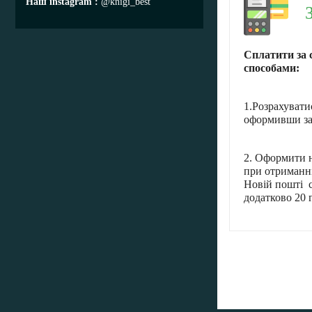
Наш instagram
@knigi_best
Сплатити за 
способами:
1.Розрахувати
оформивши за
2. Оформити н
при отриманні
Новій пошті с
додатково 20 г