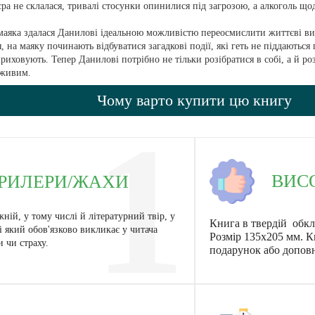
єра не склалася, тривалі стосунки опинилися під загрозою, а алкоголь що
маяка здалася Данилові ідеальною можливістю переосмислити життєві ви
, на маяку починають відбуватися загадкові події, які геть не піддаються
 приховують. Тепер Данилові потрібно не тільки розібратися в собі, а й р
 живим.
Чому варто купити цю книгу
1
ВИС
РИЛЕРИ/ЖАХИ
ій, у тому числі й літературний твір, у
Книга в твердій обкл
 і який обов'язково викликає у читача
Розмір 135x205 мм. К
и чи страху.
подарунок або допов