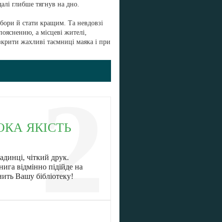
далі глибше тягнув на дно.
бори й стати кращим. Та невдовзі
 поясненню, а місцеві жителі,
озкрити жахливі таємниці маяка і при
2
ОКА ЯКІСТЬ
адинці, чіткий друк.
нига відмінно підійде на
нить Вашу бібліотеку!