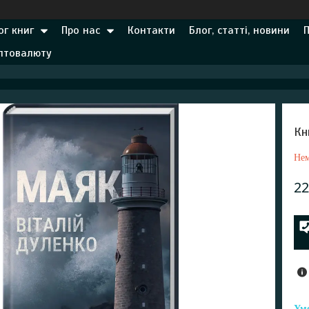
ог книг
Про нас
Контакти
Блог, статті, новини
иптовалюту
Кн
Нем
22