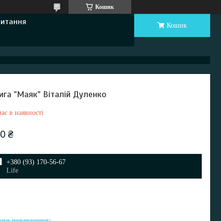
Кошик
Питання
Кошик
ига "Маяк" Віталій Дуленко
ає в наявності
0 ₴
+380 (93) 170-56-67
Life