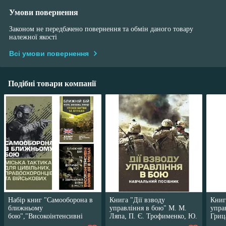
Умови повернення
Законом не передбачено повернення та обмін даного товару
належної якості
Всі умови повернення
Подібні товари компанії
Набір книг "Самооборона в
Книга "Дії взводу
Книг
ближньому
управління в бою" М. М.
упра
бою","Високоінтенсивні
Ляпа, П. Є. Трофименко, Ю.
Гриц
бойові дії в
І. Пушкарьов, О. В.
Ю. І