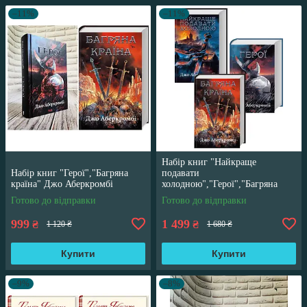
–11%
–11%
Набір книг "Найкраще
Набір книг "Герої","Багряна
подавати
країна" Джо Аберкромбі
холодною","Герої","Багряна
країна" Джо Аберкромбі
Готово до відправки
Готово до відправки
999
1 499
₴
₴
1 120 ₴
1 680 ₴
Купити
Купити
–9%
–8%