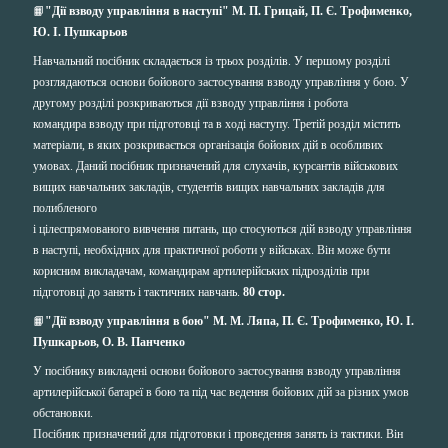
📙
"Дії взводу управління в наступі" М. П. Грицай, П. Є. Трофименко,
Ю. І. Пушкарьов
Навчальний посібник складається із трьох розділів. У першому розділі
розглядаються основи бойового застосування взводу управління у бою. У
другому розділі розкриваються дії взводу управління і робота
командира взводу при підготовці та в ході наступу. Третій розділ містить
матеріали, в яких розкривається організація бойових дій в особливих
умовах. Даний посібник призначений для слухачів, курсантів військових
вищих навчальних закладів, студентів вищих навчальних закладів для
полибленого
і цілеспрямованого вивчення питань, що стосуються дій взводу управління
в наступі, необхідних для практичної роботи у військах. Він може бути
корисним викладачам, командирам артилерійських підрозділів при
підготовці до занять і тактичних навчань.
80 стор.
📙
"Дії взводу управління в бою"
М. М. Ляпа, П. Є. Трофименко, Ю. І.
Пушкарьов, О. В. Панченко
У посібнику викладені основи бойового застосування взводу управління
артилерійської батареї в бою та під час ведення бойових дій за різних умов
обстановки.
Посібник призначений для підготовки і проведення занять із тактики. Він