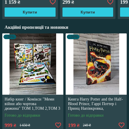
1 159
299
199
₴
₴
містах","Ближній бій"
Панченко
Купити
Купити
Акційні пропозиції та новинки
–39%
–20%
Набір книг / Комікси "Меми
Книга Harry Potter and the Half-
війни або чортова
Blood Prince, Гаррі Поттер і
дюжина" ТОМ 1,ТОМ 2,ТОМ 3
Принц Напівкровка,
Трегуб Ганна
англійською мовою
Готово до відправки
Готово до відправки
999
199
₴
₴
1 650 ₴
249 ₴