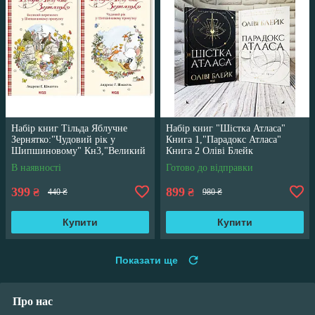
Набір книг Тільда Яблучне
Набір книг "Шістка Атласа"
Зернятко:"Чудовий рік у
Книга 1,"Парадокс Атласа"
Шипшиновому" Кн3,"Великий
Книга 2 Оліві Блейк
переполох" Кн 4
В наявності
Готово до відправки
399
899
₴
₴
440 ₴
980 ₴
Купити
Купити
Показати ще
Про нас