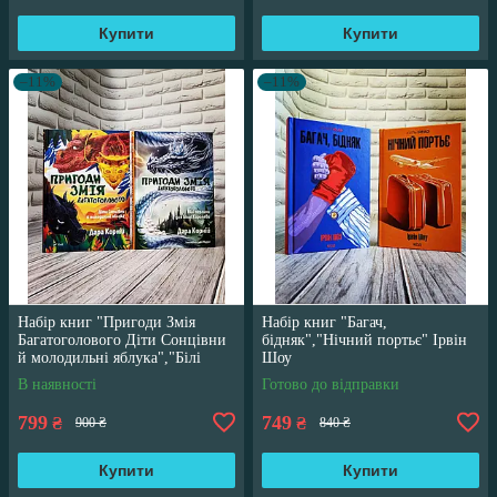
Купити
Купити
–11%
–11%
Набір книг "Пригоди Змія
Набір книг "Багач,
Багатоголового Діти Сонцівни
бідняк","Нічний портьє" Ірвін
й молодильні яблука","Білі
Шоу
перлини для Білої Королеви"
В наявності
Готово до відправки
799
749
₴
₴
900 ₴
840 ₴
Купити
Купити