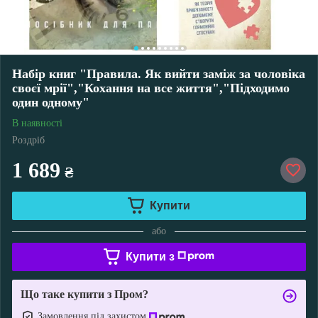
Набір книг "Правила. Як вийти заміж за чоловіка
своєї мрії","Кохання на все життя","Підходимо
один одному"
В наявності
Роздріб
1 689
₴
Купити
або
Купити з
Що таке купити з Пром?
Замовлення під захистом