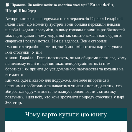
📙
Еллен Фейн,
"Правила. Як вийти заміж за чоловіка своєї мрії"
Шеррі Шнайдер
Автори книжки — подружжя-психотерапевтів Гарвілл Гендрікс і
Гелен Гант. До моменту зустрічі вони обидва пережили невдалі
шлюби і жадали зрозуміти, в чому головна причина розбіжностей
між партнерами і чому люди, які так сильно кохали одне одного,
сваряться і розлучаються. І їм це вдалося. Вони створили
Імагопсихотерапію — метод, який допоміг сотням пар врятувати
їхні стосунки. У цій
книжці Гарвілл і Гелен пояснюють, як ми обираємо партнера, чому
на певному етапі в парі виникає непорозуміння, як із ним
боротися і як прийти до усвідомленого партнерства та кохання на
все життя.
Книжка буде цікавою для подружжя, яке хоче впоратися з
наявними проблемами та навчитися уникати нових, для тих, хто
збирається одружитися та не планує поповнювати статистику
розлучень, і для всіх, хто хоче зрозуміти природу стосунків у парі.
368 стор.
Чому варто купити цю книгу