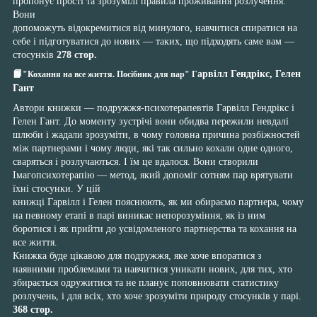
пропонує прості та зрозумілі правила проживання розлучення.
Вони
допоможуть відокремитися від минулого, навчитися спиратися на
себе і підготуватися до нових — таких, що підходять саме вам —
стосунків
278 стор.
📙
арвілл Гендрікс, Гелен
"Кохання на все життя. Посібник для пар" Г
Гант
Автори книжки — подружжя-психотерапевтів Гарвілл Гендрікс і
Гелен Гант. До моменту зустрічі вони обидва пережили невдалі
шлюби і жадали зрозуміти, в чому головна причина розбіжностей
між партнерами і чому люди, які так сильно кохали одне одного,
сваряться і розлучаються. І їм це вдалося. Вони створили
Імагопсихотерапію — метод, який допоміг сотням пар врятувати
їхні стосунки. У цій
книжці Гарвілл і Гелен пояснюють, як ми обираємо партнера, чому
на певному етапі в парі виникає непорозуміння, як із ним
боротися і як прийти до усвідомленого партнерства та кохання на
все життя.
Книжка буде цікавою для подружжя, яке хоче впоратися з
наявними проблемами та навчитися уникати нових, для тих, хто
збирається одружитися та не планує поповнювати статистику
розлучень, і для всіх, хто хоче зрозуміти природу стосунків у парі.
368 стор.