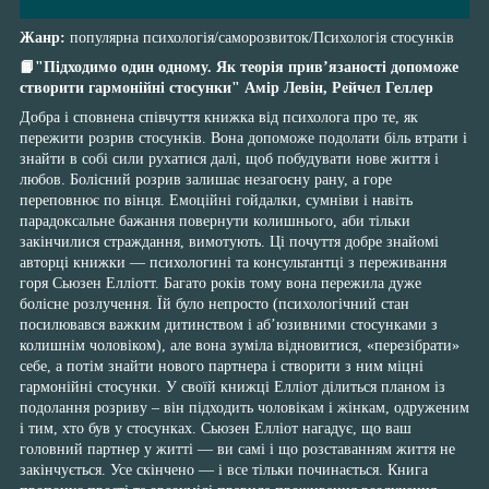
Жанр:
популярна психологія/саморозвиток/Психологія стосунків
📙"Підходимо один одному. Як теорія прив’язаності допоможе
створити гармонійні стосунки" Амір Левін, Рейчел Геллер
Добра і сповнена співчуття книжка від психолога про те, як
пережити розрив стосунків. Вона допоможе подолати біль втрати і
знайти в собі сили рухатися далі, щоб побудувати нове життя і
любов. Болісний розрив залишає незагоєну рану, а горе
переповнює по вінця. Емоційні гойдалки, сумніви і навіть
парадоксальне бажання повернути колишнього, аби тільки
закінчилися страждання, вимотують. Ці почуття добре знайомі
авторці книжки — психологині та консультантці з переживання
горя Сьюзен Елліотт. Багато років тому вона пережила дуже
болісне розлучення. Їй було непросто (психологічний стан
посилювався важким дитинством і аб’юзивними стосунками з
колишнім чоловіком), але вона зуміла відновитися, «перезібрати»
себе, а потім знайти нового партнера і створити з ним міцні
гармонійні стосунки. У своїй книжці Елліот ділиться планом із
подолання розриву – він підходить чоловікам і жінкам, одруженим
і тим, хто був у стосунках. Сьюзен Елліот нагадує, що ваш
головний партнер у житті — ви самі і що розставанням життя не
закінчується. Усе скінчено — і все тільки починається. Книга