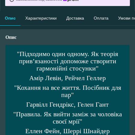
Опис
Характеристики
Доставка
Оплата
Умови п
Опис
"Підходимо один одному. Як теорія
прив’язаності допоможе створити
гармонійні стосунки"
Амір Левін, Рейчел Геллер
"Кохання на все життя. Посібник для
пар"
Гарвілл Гендрікс, Гелен Гант
"Правила. Як вийти заміж за чоловіка
своєї мрії"
Еллен Фейн, Шеррі Шнайдер