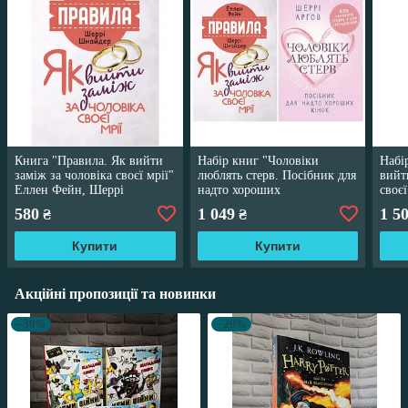
Книга "Правила. Як вийти
Набір книг "Чоловіки
Набі
заміж за чоловіка своєї мрії"
люблять стерв. Посібник для
вийт
Еллен Фейн, Шеррі
надто хороших
своє
Шнайдер
жінок","Правила. Як вийти
прос
580
1 049
1 5
₴
₴
заміж за чоловіка"
стер
Купити
Купити
Акційні пропозиції та новинки
–39%
–20%