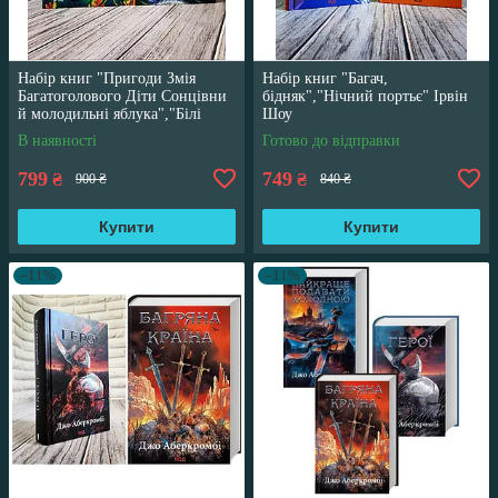
Набір книг "Пригоди Змія
Набір книг "Багач,
Багатоголового Діти Сонцівни
бідняк","Нічний портьє" Ірвін
й молодильні яблука","Білі
Шоу
перлини для Білої Королеви"
В наявності
Готово до відправки
799
749
₴
₴
900 ₴
840 ₴
Купити
Купити
–11%
–11%