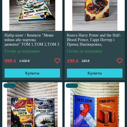
Набір книг / Комікси "Меми
Книга Harry Potter and the Half-
війни або чортова
Blood Prince, Гаррі Поттер і
дюжина" ТОМ 1,ТОМ 2,ТОМ 3
Принц Напівкровка,
Трегуб Ганна
англійською мовою
Готово до відправки
Готово до відправки
999
199
₴
₴
1 650 ₴
249 ₴
Купити
Купити
–11%
–11%