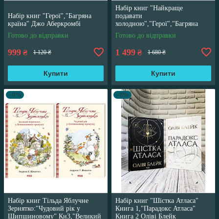
Набір книг "Найкраще
Набір книг "Герої","Багряна
подавати
країна" Джо Аберкромбі
холодною","Герої","Багряна
країна" Джо Аберкромбі
Готово до відправки
Готово до відправки
999
1 499
₴
₴
1 120 ₴
1 680 ₴
Купити
Купити
–9%
–8%
Набір книг Тільда Яблучне
Набір книг "Шістка Атласа"
Зернятко:"Чудовий рік у
Книга 1,"Парадокс Атласа"
Шипшиновому" Кн3,"Великий
Книга 2 Оліві Блейк