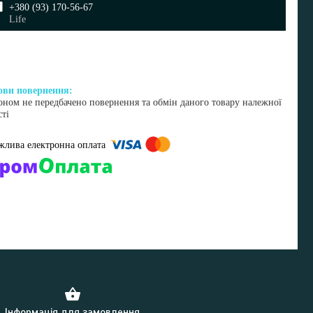
+380 (93) 170-56-67
Life
оном не передбачено повернення та обмін даного товару належної
сті
омпанії підключені електронні платежі. Тепер ви можете купити
ь-який товар не покидаючи сайту.
Інформація для замовлення