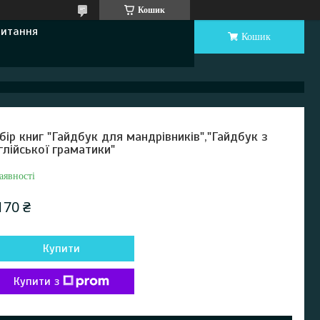
Кошик
Питання
Кошик
бір книг "Гайдбук для мандрівників","Гайдбук з
глійської граматики"
аявності
170 ₴
Купити
Купити з