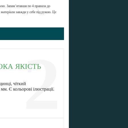
вою. Запам’ятавши по 4 правила до
 матеріали завжди у себе під рукою. Це
2
ОКА ЯКІСТЬ
динці, чіткий
 мм.
Є кольорові ілюстрації.