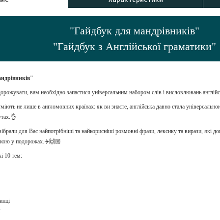
"Гайдбук для мандрівників"
"Гайдбук з Англійської граматики"
андрівників"
орожувати, вам необхідно запастися універсальним набором слів і висловлювань англі
міють не лише в англомовних країнах: як ви знаєте, англійська давно стала універсальн
тах.👌
ібрали для Вас найпотрібніші та найкорисніші розмовні фрази, лексику та вирази, які д
ькою у подорожах.✈️🙌🏼
і 10 тем:
инці