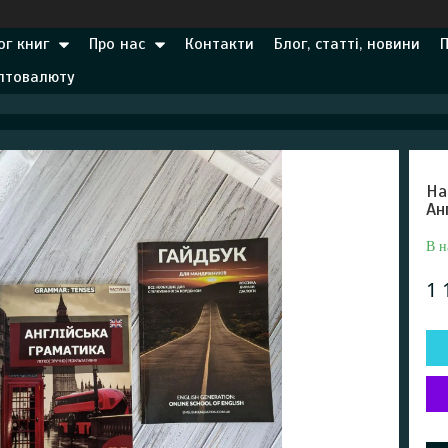
ог книг
Про нас
Контакти
Блог, статті, новини
иптовалюту
На
Ан
В н
1 