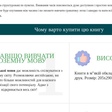
 та структуровані по пунктах. Вживання часів пояснюється дуже доступною і простою мо
 не буде плутанини між часами і ви зможете вивчити граматику легко і швидко та мати всі
р.
Чому варто купити цю книгу
1
АВІЩО ВИВЧАТИ
ВИС
ОЗЕМНУ МОВУ
ської мови
дає можливість спілкуватися з
Книги в м"якій обкла
у світу. Розмовляючи англійською, ви
друк.
Розмір:
205x290
ато більше можливостей для власного
лізації свого потенціалу. Адже з
 відкривається весь світ!