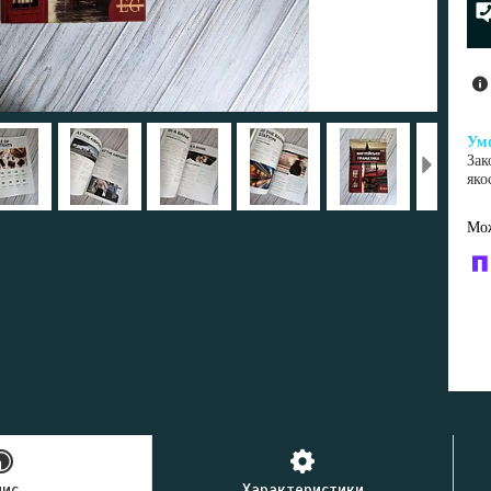
Зак
яко
У к
буд
пис
Характеристики