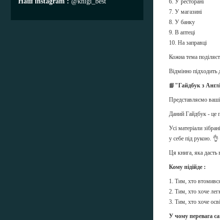
Наш instagram
@knigi_best
6. У ресторані
7. У магазині
8. У банку
9. В аптеці
10. На заправці
Кожна тема поділяєть
Відмінно підходить 
📙
"Гайдбук з Англ
Представляємо вашій
Даний Гайдбук - це п
Усі матеріали зібра
у себе під рукою. 👌
Ця книга, яка дасть
Кому підійде :
1. Тим, хто втомився
2. Тим, хто хоче лег
3. Тим, хто хоче осв
У чому перевага с