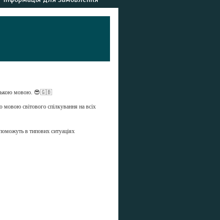
йською мовою. 😎🇬🇧
ою мовою світового спілкування на всіх
опоможуть в типових ситуаціях