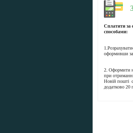
Сплатити за 
способами:
1.Розрахувати
оформивши за
2. Оформити н
при отриманні
Новій пошті с
додатково 20 г