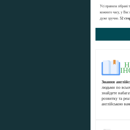
Усі правила зібрані
кожного часу, у Вас
дуже зручно.
52 сто
Н
ІН
Знання англій
людьми по всьом
знайдете набаг
розвитку та реа
англійською вам