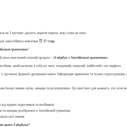
ся на 3 частини: діалоги, корисні вирази, нові слова на тему.
для самостійного вивчення.😇
57 стор.
ійської граматики"
 увазі наш новий освітній продукт -
«Гайдбук з Англійської граматики»
.
осібник, який включає в себе всі часи: теперішній, минулий, майбутній і час перфект.
ні у зручному форматі друкованої книги. Інформація правильно та тезово структурована
 вам базові знання легко, швидко та результативно. Це must have для кожного, хто хоче 
 від нудних підручників та посібників.
ко та швидко розібратися в Англійській граматиці.
іжити свої знання.
аме цього Гайдбука?