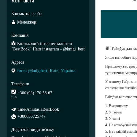
Контакти
Менеджер
Книжковий інтернет-магазин
📙
"Гайдбук для м
"BestBook" Наш instagram - @knigi_best
Якщо ви любите под
При цьому вас зрозу
Інста @knigibest, Київ, Україна
туристичних маршру
У нашому Гайді ми з
спілкування англійс
+380 (93) 170-56-67
Гайдбук включає так
Life
1. В аеропорту
t.me/AnastasiaBestBook
2. У готелі
+380635725747
3. У таксі
4. На автобусній зуп
5. На залізній станції