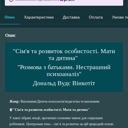
Опис
Характеристики
Доставка
Оплата
Умови п
Опис
"Сім'я та розвиток особистості. Мати
та дитина"
"Розмова з батьками. Нестрашний
психоаналіз"
Дональд Вудс Вінкотіт
Жанр:
Виховання/Дитяча психологія
/педагогіка та виховання
📙
"Сім'я та розвиток особистості. Мати та дитина"
У книзі зібрані лекції, прочитані головним чином для соціальних
робітників. Центральна тема – сім’я та розвиток на цій природній основі