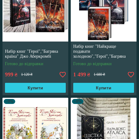
Набір книг "Найкраще
Набір книг "Герої","Багряна
подавати
країна" Джо Аберкромбі
холодною","Герої","Багряна
країна" Джо Аберкромбі
Готово до відправки
Готово до відправки
999
1 499
₴
₴
1 120 ₴
1 680 ₴
Купити
Купити
–9%
–8%