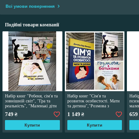
Всі умови повернення
Подібні товари компанії
Набір книг "Ребеня, сім'я та
Набір книг "Сім'я та
Набі
зовнішній світ", "Гра та
розвиток особистості. Мати
псих
реальність", "Маленькі діти
та дитина","Розмова з
мале
та їхні матері"
батьками","Ребенок, семья и
"Реп
749
1 149
659
₴
₴
внешний мир"
світ"
Купити
Купити