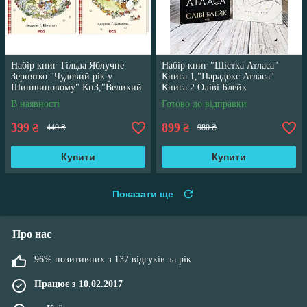
Набір книг Тільда Яблучне
Набір книг "Шістка Атласа"
Зернятко:"Чудовий рік у
Книга 1,"Парадокс Атласа"
Шипшиновому" Кн3,"Великий
Книга 2 Оліві Блейк
переполох" Кн 4
В наявності
Готово до відправки
399
899
₴
₴
440 ₴
980 ₴
Купити
Купити
Показати ще
Про нас
96% позитивних з 137 відгуків за рік
Працює з 10.02.2017