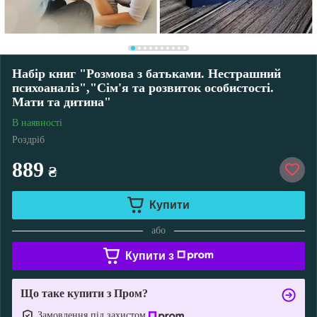
Набір книг "Розмова з батьками. Нестрашний
психоаналіз","Сім'я та розвиток особистості.
Мати та дитина"
В наявності
Роздріб
889
₴
Купити
або
Купити з
Що таке купити з Пром?
Замовлення під захистом