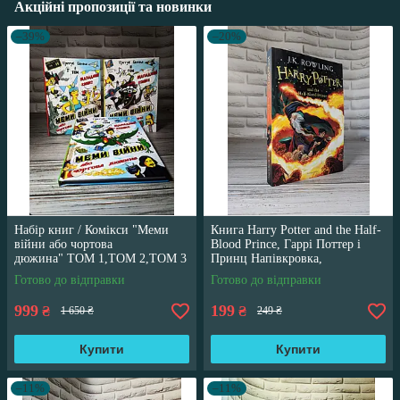
Акційні пропозиції та новинки
–39%
–20%
Набір книг / Комікси "Меми
Книга Harry Potter and the Half-
війни або чортова
Blood Prince, Гаррі Поттер і
дюжина" ТОМ 1,ТОМ 2,ТОМ 3
Принц Напівкровка,
Трегуб Ганна
англійською мовою
Готово до відправки
Готово до відправки
999
199
₴
₴
1 650 ₴
249 ₴
Купити
Купити
–11%
–11%