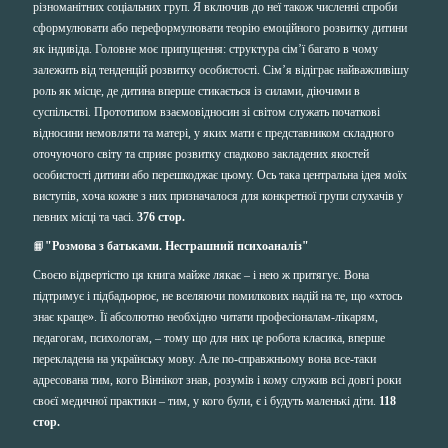
різноманітних соціальних груп. Я включив до неї також численні спроби
сформулювати або переформулювати теорію емоційного розвитку дитини
як індивіда. Головне моє припущення: структура сім’ї багато в чому
залежить від тенденцій розвитку особистості. Сім’я відіграє найважливішу
роль як місце, де дитина вперше стикається із силами, діючими в
суспільстві. Прототипом взаємовідносин зі світом служать початкові
відносини немовляти та матері, у яких мати є представником складного
оточуючого світу та сприяє розвитку спадково закладених якостей
особистості дитини або перешкоджає цьому. Ось така центральна ідея моїх
виступів, хоча кожне з них призначалося для конкретної групи слухачів у
певних місці та часі.
376 стор.
📙
"Розмова з батьками. Нестрашний психоаналіз"
Своєю відвертістю ця книга майже лякає – і нею ж притягує. Вона
підтримує і підбадьорює, не вселяючи помилкових надій на те, що «хтось
знає краще». Її абсолютно необхідно читати професіоналам-лікарям,
педагогам, психологам, – тому що для них це робота класика, вперше
перекладена на українську мову. Але по-справжньому вона все-таки
адресована тим, кого Віннікот знав, розумів і кому служив всі довгі роки
своєї медичної практики – тим, у кого були, є і будуть маленькі діти.
118
стор.