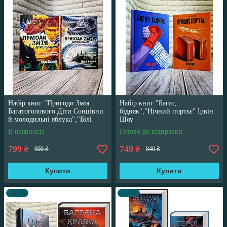
Набір книг "Пригоди Змія
Набір книг "Багач,
Багатоголового Діти Сонцівни
бідняк","Нічний портьє" Ірвін
й молодильні яблука","Білі
Шоу
перлини для Білої Королеви"
В наявності
Готово до відправки
799
749
₴
₴
900 ₴
840 ₴
Купити
Купити
–11%
–11%